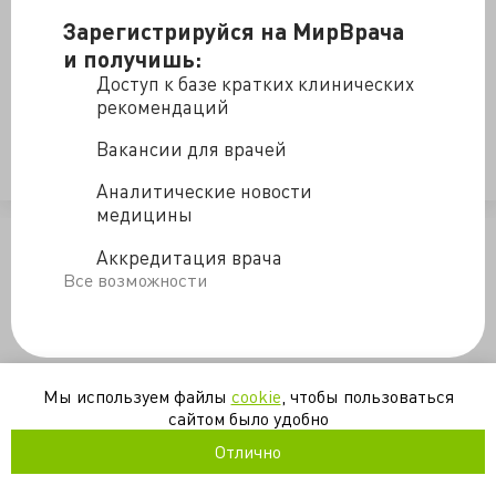
Зарегистрируйся на МирВрача
и получишь:
Доступ к базе кратких клинических
https://valkiriarf.livejournal.com/1898077.html
рекомендаций
Вакансии для врачей
инфекции
неврология
Аналитические новости
медицины
/blogs/prorochestvo-02-03-2020
Аккредитация врача
Все возможности
Мы используем файлы
cookie
, чтобы пользоваться
сайтом было удобно
Отлично