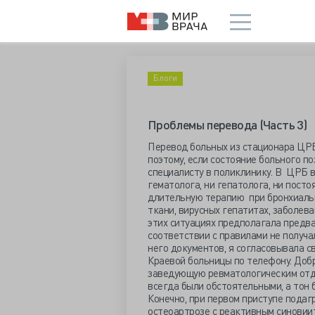
Блоги
Проблемы перевода (Часть 3)
Перевод больных из стационара ЦРБ
поэтому, если состояние больного п
специалисту в поликлинику. В ЦРБ в
гематолога, ни гепатолога, ни посто
длительную терапию при бронхиальн
ткани, вирусных гепатитах, заболева
этих ситуациях предполагала предв
соответствии с правилами не получа
него документов, я согласовывала 
Краевой больницы по телефону. Доб
заведующую ревматологическим отде
всегда были обстоятельными, а тон
Конечно, при первом приступе подаг
остеоартрозе с реактивным синовиит