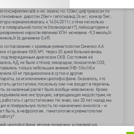
матологами: преднизолон 50мг/сутки, дексазон 32 мг в/в к-
пентоксифиллин в/в к-но. лазикс по 120мг, цефтриаксон по
ипотензивные: диротон 20мг+ гипотиазид 24 мг.; конкор 5мг;
ура нормализовалась к 16.04.2011г, отёки несколько
т в плевральной полости (полисерозит?), лейкоцитурия и
дновременно наросли явления ХПН: мочевина -9,3 ммоль/л
мкмоль/л (в динамике 0,49).
 по согласованию с краевым ревматологом Синенко А.А.
кое отделение ККБ №1. Через 20 дней больная вновь
 с подтвержденным диагнозом СКВ
.
Состояние её
алось АД, не было отёков, лихорадки, показатели СОЭ,
ставались только небольшая анемия (НВ-104г/л) и
учала 60 мг преднизолона в сутки и другие
араты, за исключением циклофосфана. Оказалось, что
тать цитостатики, поскольку они «не входят в перечень
ить за наличный расчёт было вообще невозможно. Кроме
предъявила мне инструкцию, запрещающую медсёстрам, не
работать с цитостатиками. Не знаю, как 20 лет назад мы
ил в плевральную полость по назначению онколога – и
ет быть, в нефрологии, гематологии и ревматологии
работу?
узий циклофосфана, вполне возможно, и повлиял на
вились небольшие отёки, и наросла протеинурия. В