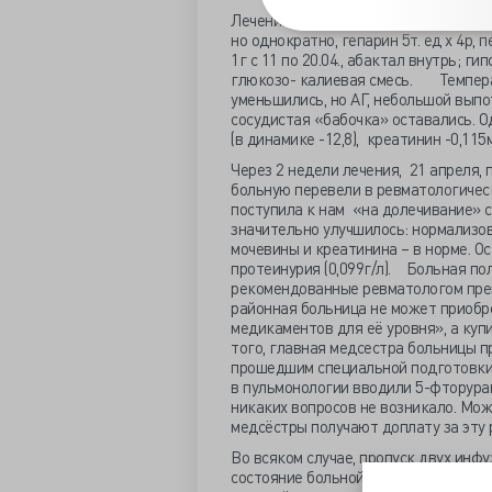
Лечение назначили, согласовав с рев
но однократно, гепарин 5т. ед х 4р, 
1г с 11 по 20.04., абактал внутрь; г
глюкозо- калиевая смесь. Температ
уменьшились, но АГ, небольшой выпо
сосудистая «бабочка» оставались. О
(в динамике -12,8), креатинин -0,115
Через 2 недели лечения, 21 апреля,
больную перевели в ревматологичес
поступила к нам «на долечивание»
значительно улучшилось: нормализов
мочевины и креатинина – в норме. О
протеинурия (0,099г/л). Больная пол
рекомендованные ревматологом преп
районная больница не может приобре
медикаментов для её уровня», а куп
того, главная медсестра больницы 
прошедшим специальной подготовки, 
в пульмонологии вводили 5-фторурац
никаких вопросов не возникало. Мож
медсёстры получают доплату за эту 
Во всяком случае, пропуск двух инф
состояние больной – у неё вновь поя