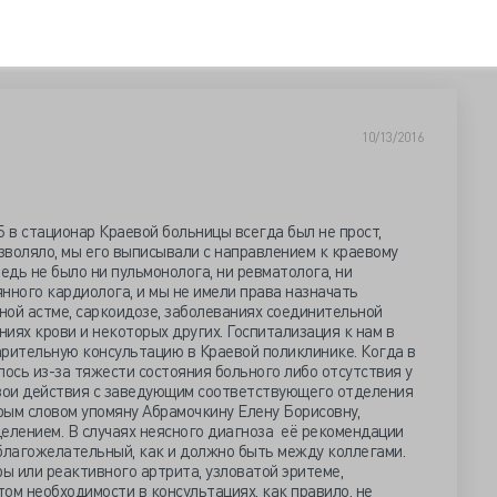
10/13/2016
 в стационар Краевой больницы всегда был не прост,
озволяло, мы его выписывали с направлением к краевому
едь не было ни пульмонолога, ни ревматолога, ни
янного кардиолога, и мы не имели права назначать
ой астме, саркоидозе, заболеваниях соединительной
ниях крови и некоторых других. Госпитализация к нам в
арительную консультацию в Краевой поликлинике. Когда в
лось из-за тяжести состояния больного либо отсутствия у
свои действия с заведующим соответствующего отделения
рым словом упомяну Абрамочкину Елену Борисовну,
лением. В случаях неясного диагноза её рекомендации
 благожелательный, как и должно быть между коллегами.
ры или реактивного артрита, узловатой эритеме,
ом необходимости в консультациях, как правило, не