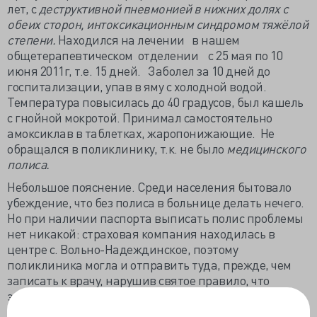
лет, с
деструктивной пневмонией в нижних долях с
обеих сторон, интоксикационным синдромом тяжёлой
степени.
Находился на лечении в нашем
общетерапевтическом отделении с 25 мая по 10
июня 2011г, т.е. 15 дней. Заболел за 10 дней до
госпитализации, упав в яму с холодной водой.
Температура повысилась до 40 градусов, был кашель
с гнойной мокротой. Принимал самостоятельно
амоксиклав в таблетках, жаропонижающие. Не
обращался в поликлинику, т.к. не было
медицинского
полиса.
Небольшое пояснение. Среди населения бытовало
убеждение, что без полиса в больнице делать нечего.
Но при наличии паспорта выписать полис проблемы
нет никакой: страховая компания находилась в
центре с. Вольно-Надеждинское, поэтому
поликлиника могла и отправить туда, прежде, чем
записать к врачу, нарушив святое правило, что
экстренный больной должен быть принят
немедленно. Ну а когда такой пациент поступал по