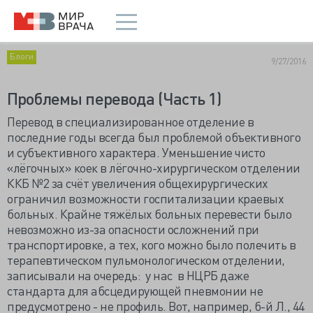
Блоги
9/27/2016
Проблемы перевода (Часть 1)
Перевод в специализированное отделение в
последние годы всегда был проблемой объективного
и субъективного характера. Уменьшение чисто
«лёгочных» коек в лёгочно-хирургическом отделении
ККБ №2 за счёт увеличения общехирургических
ограничил возможности госпитализации краевых
больных. Крайне тяжёлых больных перевести было
невозможно из-за опасности осложнений при
транспортировке, а тех, кого можно было полечить в
терапевтическом пульмонологическом отделении,
записывали на очередь: у нас в НЦРБ даже
стандарта для абсцедирующей пневмонии не
предусмотрено - не профиль. Вот, например, б-й Л., 44