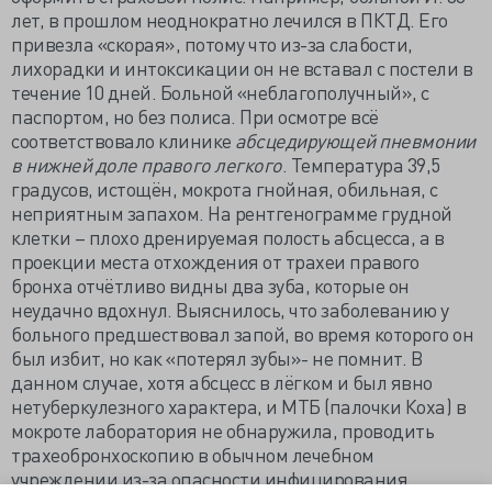
лет, в прошлом неоднократно лечился в ПКТД. Его
привезла «скорая», потому что из-за слабости,
лихорадки и интоксикации он не вставал с постели в
течение 10 дней. Больной «неблагополучный», с
паспортом, но без полиса. При осмотре всё
соответствовало клинике
абсцедирующей пневмонии
в нижней доле правого легкого
. Температура 39,5
градусов, истощён, мокрота гнойная, обильная, с
неприятным запахом. На рентгенограмме грудной
клетки – плохо дренируемая полость абсцесса, а в
проекции места отхождения от трахеи правого
бронха отчётливо видны два зуба, которые он
неудачно вдохнул. Выяснилось, что заболеванию у
больного предшествовал запой, во время которого он
был избит, но как «потерял зубы»- не помнит. В
данном случае, хотя абсцесс в лёгком и был явно
нетуберкулезного характера, и МТБ (палочки Коха) в
мокроте лаборатория не обнаружила, проводить
трахеобронхоскопию в обычном лечебном
учреждении из-за опасности инфицирования