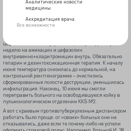
Аналитические новости
специализированное пульмонологическое отделение,
медицины
где санационные трахеобронхоскопии - важнейший
элемент лечения. Увы, мест в ККБ №2 не было. Но
Аккредитация врача
такие больные у нас не в первый раз. Подбирали
Все возможности
адекватную комбинацию антибиотиков,
последовательно назначая абактал, амоксиклав и
цефатоксин – всё внутривенно, с переходом через
неделю на амикацин и цефазолин
внутривенно+кларитромицин внутрь. Обязательно
гепарин и дезинтоксикационная терапия. К началу
июня температура снизилась до нормальной, на
контрольной рентгенограмме – очистились
сформированные полости деструкции, уменьшилась
инфильтрация. Наконец, 10 июня мы смогли
переправить больного на освободившуюся койку в
пульмонологическом отделении ККБ №2.
А вот с краевым противотуберкулезным диспансером
работать было проще: от «своих» больных они не
отказывались, даже если те почему-либо не успели
оформить страховой полис. Например, больной И. 38