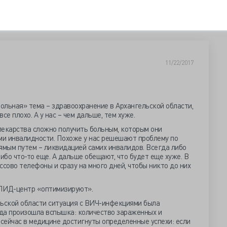
11/22/2017
ольная» тема – здравоохранение в Архангельской области,
все плохо. А у нас – чем дальше, тем хуже.
екарства сложно получить больным, которым они
ами инвалидности. Похоже у нас решешают проблему по
ямым путем – ликвидацией самих инвалидов. Всегда либо
ибо что-то еще. А дальше обещают, что будет еще хуже. В
ово телефоны и сразу на много дней, чтобы никто до них
СПИД-центр «оптимизируют».
ельской области ситуация с ВИЧ-инфекциями была
ода произошла вспышка: количество зараженных и
 сейчас в медицине достигнуты определенные успехи: если