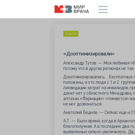
Блоги
«Дооптимизировали»
Александр Тутов: — Моя любимая «б
потому что в других регионах не так 
Дооптимизировались… Бесплатные л
положены, а это люди с 1 и 2 групп
ликвидации затрат на инвалидов, пр
денег нет у областного Минздрава, л
аптеках «Фармации» «ломаются» масс
не мог дозвониться.
Анатолий Беднов: — Сейчас еще и 
А.Т.: — Было время, когда в Арханг
благополучная. А в последние два г
выявленных сильно увеличилось. Да,