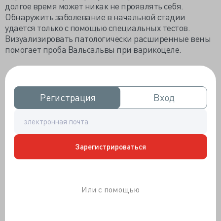
долгое время может никак не проявлять себя.
Обнаружить заболевание в начальной стадии
удается только с помощью специальных тестов.
Визуализировать патологически расширенные вены
помогает проба Вальсальвы при варикоцеле.
Сегодня пробу Вальсальвы при варикоцеле
применяют для оценки увеличения венозной сети
Регистрация
Регистрация
Вход
Вход
семенного канатика при задержке дыхания и
натуживании.
Зарегистрироваться
Или с помощью
Еще в ХХ веке активно практиковали метод,
названный в честь хирурга
Антонио Марии
Вальсальвы
. Итальянский специалист изучал