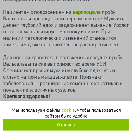
Пациентам с подозрением на
варикоцеле
пробу
Вальсальвы проводят при первом осмотре. Мужчина
делает глубокий вдох и задерживает дыхание. Уролог
в это время пальпирует мошонку и яички. При
наличии патологических изменений становится
заметным даже незначительное расширение вен.
Для оценки кровотока в пораженных сосудах пробу
Вальсальвы также выполняют во время УЗИ.
Специалист просит мужчину глубоко вдохнуть и
сильно напрячь мышцы живота. Признаки
заболевания — расширение семенных канатиков и
появление эластичных узелков.
Крепкого здоровья!
https://dok-zlo.livejournal.com/3686263.html
Мы используем файлы
cookie
, чтобы пользоваться
сайтом было удобно
андрология
урология
Отлично