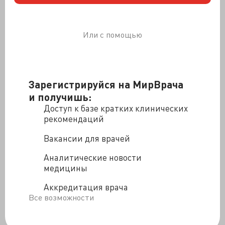
«Чистка» - называли женщины жутковатую
процедуру. «Кюретаж» - писали медики в абортной
карте…
Или с помощью
«Труд наш есть дело чести есть дело доблести
геройства славы… » - утреннее радио будило
мажором.
Заходили по очереди.
Зарегистрируйся на МирВрача
Кресло. Врач. Стыд. Железки. Боль. Медсестра. Укол.
и получишь:
Кровать.
Доступ к базе кратких клинических
Все.
рекомендаций
Женский выбор.
Вакансии для врачей
К полудню абортмахер заканчивал второй десяток
абортов - успевали бы наборы стерилизоваться. Он
Аналитические новости
выходил перекурить, и новая очередь женщин уже
медицины
ожидала его: записаться на завтра. Он хороший спец
Аккредитация врача
– ни остатков, ни перфы, тьфу-тьфу.
Все возможности
…Немного позже гинекология неузнаваемо
видоизменилась: родились ее нишевые ответвления