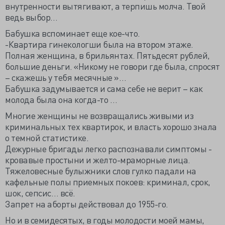
внутренности вытягивают, а терпишь молча. Твой
ведь выбор…
Бабушка вспоминает еще кое-что.
-Квартира гинекологши была на втором этаже.
Полная женщина, в брильянтах. Пятьдесят рублей,
большие деньги. «Никому не говори где была, спросят
– скажешь у тебя месячные »…
Бабушка задумывается и сама себе не верит – как
молода была она когда-то …
Многие женщины не возвращались живыми из
криминальных тех квартирок, и власть хорошо знала
о темной статистике.
Дежурные бригады легко распознавали симптомы -
кровавые простыни и желто-мраморные лица.
Тяжеловесные булыжники слов гулко падали на
кафельные полы приемных покоев: криминал, срок,
шок, сепсис… всё.
Запрет на аборты действовал до 1955-го.
Но и в семидесятых, в годы молодости моей мамы,