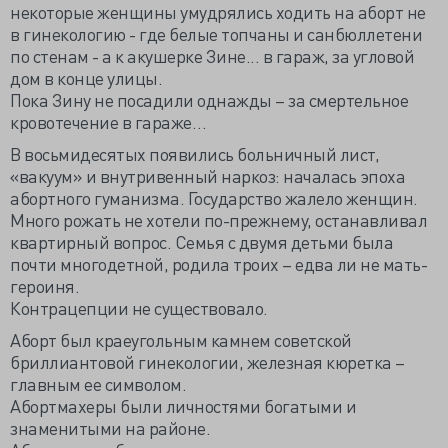
некоторые женщины умудрялись ходить на аборт не
в гинекологию - где белые топчаны и санбюллетени
по стенам - а к акушерке Зине... в гараж, за угловой
дом в конце улицы.
Пока Зину не посадили однажды – за смертельное
кровотечение в гараже…
В восьмидесятых появились больничный лист,
«вакуум» и внутривенный наркоз: началась эпоха
абортного гуманизма. Государство жалело женщин.
Много рожать не хотели по-прежнему, останавливал
квартирный вопрос. Семья с двумя детьми была
почти многодетной, родила троих – едва ли не мать-
героиня.
Контрацепции не существовало.
Аборт был краеугольным камнем советской
бриллиантовой гинекологии, железная кюретка –
главным ее символом.
Абортмахеры были личностями богатыми и
знаменитыми на районе.