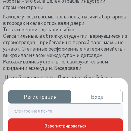
Аборты – это была целая отрасль индустрии
огромной страны.
Каждое утро, в восемь-ноль-ноль, тысячи абортариев
в городах и селах открывали двери.
Тысячи женщин делали выбор.
Сексапильные, в обтяжку, студентки, вернувшиеся из
стройотрядов – прибегали на первой паре, мамы не
узнают. Степенные бесформенные матери семейств -
выкраивали часок между супом и детсадом.
Рассаживались у стен, в головокружительном
ожидании экзекуции. Беседовали.
-Шото бледненькая ты. Первый раз? Не бойся, с
калипсолом не больно. Я в этом году пятую чистку
делаю, а вообще тринадцатую…
-Говорят, есть одна акушерка - домой к клиенткам
Регистрация
Регистрация
Вход
Вход
приезжает, знакомую почистила на кухонном столе,
шоб той в поликлинику не ходить, у ней муж
начальник, шоб ему не отлучаться ее домой везти.
-Тю! Нашо мужа беспокоить? Ля! Возить еще! Я щас на
Зарегистрироваться
смену прям поеду, отсюда выйду и сяду на транвай…