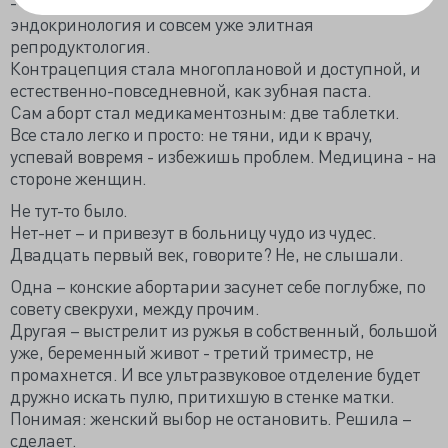
- технологичная хирургия, интеллектуальная
эндокринология и совсем уже элитная
репродуктология.
Контрацепция стала многоплановой и доступной, и
естественно-повседневной, как зубная паста.
Сам аборт стал медикаментозным: две таблетки.
Все стало легко и просто: не тяни, иди к врачу,
успевай вовремя - избежишь проблем. Медицина - на
стороне женщин.
Не тут-то было.
Нет-нет – и привезут в больницу чудо из чудес.
Двадцать первый век, говорите? Не, не слышали.
Одна – конские абортарии засунет себе поглубже, по
совету свекрухи, между прочим.
Другая – выстрелит из ружья в собственный, большой
уже, беременный живот - третий триместр, не
промахнется. И все ультразвуковое отделение будет
дружно искать пулю, притихшую в стенке матки.
Понимая: женский выбор не остановить. Решила –
сделает.