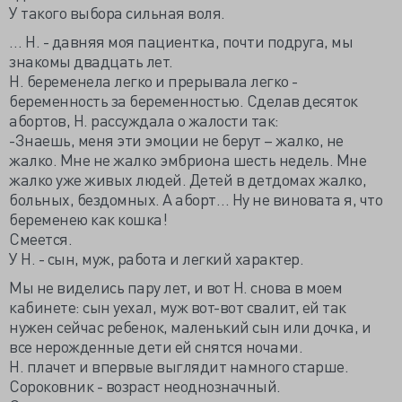
У такого выбора сильная воля.
… Н. - давняя моя пациентка, почти подруга, мы
знакомы двадцать лет.
Н. беременела легко и прерывала легко -
беременность за беременностью. Сделав десяток
абортов, Н. рассуждала о жалости так:
-Знаешь, меня эти эмоции не берут – жалко, не
жалко. Мне не жалко эмбриона шесть недель. Мне
жалко уже живых людей. Детей в детдомах жалко,
больных, бездомных. А аборт… Ну не виновата я, что
беременею как кошка!
Смеется.
У Н. - сын, муж, работа и легкий характер.
Мы не виделись пару лет, и вот Н. снова в моем
кабинете: сын уехал, муж вот-вот свалит, ей так
нужен сейчас ребенок, маленький сын или дочка, и
все нерожденные дети ей снятся ночами.
Н. плачет и впервые выглядит намного старше.
Сороковник - возраст неоднозначный.