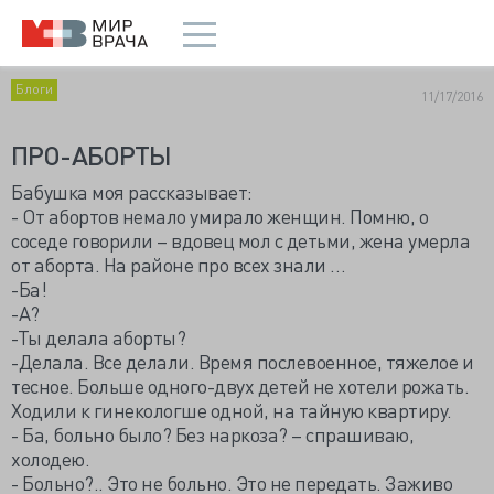
Блоги
11/17/2016
ПРО-АБОРТЫ
Бабушка моя рассказывает:
- От абортов немало умирало женщин. Помню, о
соседе говорили – вдовец мол с детьми, жена умерла
от аборта. На районе про всех знали …
-Ба!
-А?
-Ты делала аборты?
-Делала. Все делали. Время послевоенное, тяжелое и
тесное. Больше одного-двух детей не хотели рожать.
Ходили к гинекологше одной, на тайную квартиру.
- Ба, больно было? Без наркоза? – спрашиваю,
холодею.
- Больно?.. Это не больно. Это не передать. Заживо