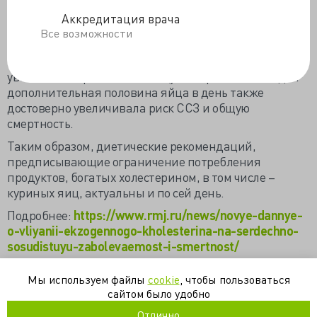
событиями (ишемическая болезнь сердца, инсульт,
Аккредитация врача
хроническая сердечная недостаточность, сердечно-
Все возможности
сосудистая смерть), а также общей смертностью.
Каждые 300 мг холестерина, потребляемого с пищей,
увеличивали риск ССЗ и общую смертность. Каждая
дополнительная половина яйца в день также
достоверно увеличивала риск ССЗ и общую
смертность.
Таким образом, диетические рекомендаций,
предписывающие ограничение потребления
продуктов, богатых холестерином, в том числе –
куриных яиц, актуальны и по сей день.
Подробнее:
https://www.rmj.ru/news/novye-dannye-
o-vliyanii-ekzogennogo-kholesterina-na-serdechno-
sosudistuyu-zabolevaemost-i-smertnost/
https://valkiriarf.livejournal.com/1753224.html
Мы используем файлы
cookie
, чтобы пользоваться
сайтом было удобно
диетология
питание
холестерин
Отлично