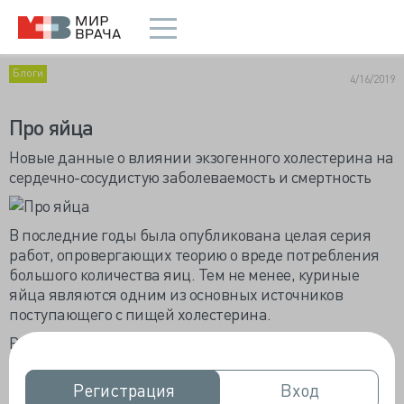
Блоги
4/16/2019
Про яйца
Новые данные о влиянии экзогенного холестерина на
сердечно-сосудистую заболеваемость и смертность
В последние годы была опубликована целая серия
работ, опровергающих теорию о вреде потребления
большого количества яиц. Тем не менее, куриные
яйца являются одним из основных источников
поступающего с пищей холестерина.
В опубликованном в журнале JAMA исследовании, в
которое были включены данные из 6 исследований
(29 615 пациентов), включение в которые происходило
Регистрация
Регистрация
Вход
Вход
с 1985 по 2016 гг. (медиана времени наблюдения