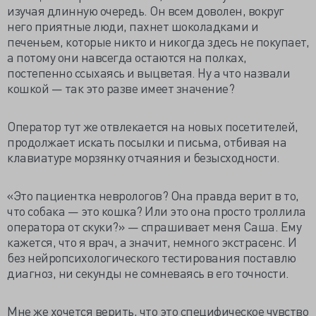
изучая длинную очередь. Он всем доволен, вокруг
него приятные люди, пахнет шоколадками и
печеньем, которые никто и никогда здесь не покупает,
а потому они навсегда остаются на полках,
постепенно ссыхаясь и выцветая. Ну а что назвали
кошкой — так это разве имеет значение?
Оператор тут же отвлекается на новых посетителей,
продолжает искать посылки и письма, отбивая на
клавиатуре морзянку отчаяния и безысходности.
«Это пациентка неврологов? Она правда верит в то,
что собака — это кошка? Или это она просто троллила
оператора от скуки?» — спрашивает меня Саша. Ему
кажется, что я врач, а значит, немного экстрасенс. И
без нейропсихологического тестирования поставлю
диагноз, ни секунды не сомневаясь в его точности.
Мне же хочется верить, что это специфическое чувство