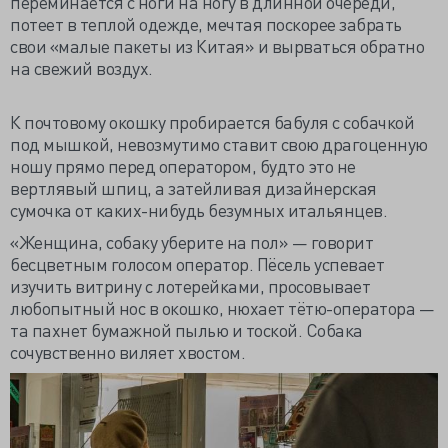
переминается с ноги на ногу в длинной очереди,
потеет в теплой одежде, мечтая поскорее забрать
свои «малые пакеты из Китая» и вырваться обратно
на свежий воздух.
К почтовому окошку пробирается бабуля с собачкой
под мышкой, невозмутимо ставит свою драгоценную
ношу прямо перед оператором, будто это не
вертлявый шпиц, а затейливая дизайнерская
сумочка от каких-нибудь безумных итальянцев.
«Женщина, собаку уберите на пол» — говорит
бесцветным голосом оператор. Пёсель успевает
изучить витрину с лотерейками, просовывает
любопытный нос в окошко, нюхает тётю-оператора —
та пахнет бумажной пылью и тоской. Собака
сочувственно виляет хвостом.