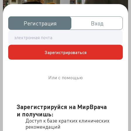
Регистрация
Регистрация
Вход
Вход
Зарегистрироваться
Или с помощью
Фото: Александр Панов
Зарегистрируйся на МирВрача
«Где вы видите собаку? Это кошка!» — обиженно
и получишь:
заявляет посетительница, не переставая, впрочем,
Доступ к базе кратких клинических
перебирать и раскладывать квитанции на оплату.
рекомендаций
Шпиц остается на прежнем месте, делает «цок-цок-