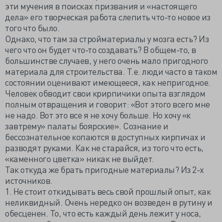
эти мучения в поисках призвания и «настоящего
дела» его творческая работа слепить что-то новое из
того что было.
Однако, что там за стройматериалы у мозга есть? Из
чего что он будет что-то создавать? В общем-то, в
большинстве случаев, у него очень мало пригодного
материала для строительства. Т.е. люди часто в таком
состоянии оценивают имеющееся, как непригодное.
Человек обводит свои крирпичики опыта взглядом
полным отвращения и говорит: «Вот этого всего мне
не надо. Вот это все я не хочу больше. Но хочу «к
завтрему» палаты боярские». Сознание и
бессознательное копаются в доступных кирпичах и
разводят руками. Как не старайся, из того что есть,
«каменного цветка» никак не выйдет.
Так откуда же брать пригодные материалы? Из 2-х
источников.
1. Не стоит откидывать весь свой прошлый опыт, как
неликвидный. Очень нередко он возведен в рутину и
обесценен. То, что есть каждый день лежит у носа,