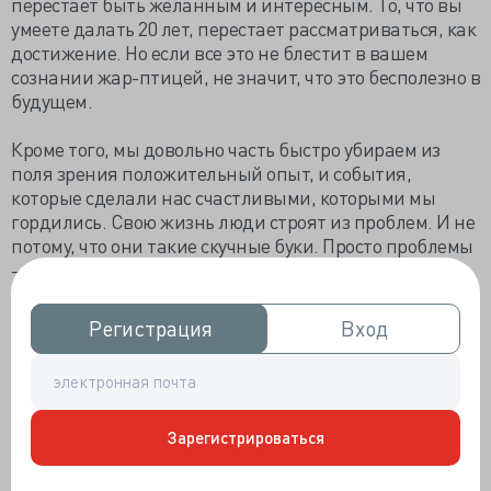
перестает быть желанным и интересным. То, что вы
умеете далать 20 лет, перестает рассматриваться, как
достижение. Но если все это не блестит в вашем
сознании жар-птицей, не значит, что это бесполезно в
будущем.
Кроме того, мы довольно часть быстро убираем из
поля зрения положительный опыт, и события,
которые сделали нас счастливыми, которыми мы
гордились. Свою жизнь люди строят из проблем. И не
потому, что они такие скучные буки. Просто проблемы
– это жизненные трудности, неблагоприятные
условия среды, которые мы преодолеваем.
Преодолели? Сложили в багаж в раздел долгосрочной
Регистрация
Регистрация
Вход
Вход
памяти. Из этих «преодолений» и построена жизнь.
Но когда этот кирпичик опыта будет просто одним из
многих в стене, он перестает оцениваться, как что-то
важное. Хотя, без него все бы рухнуло.
2. Да, совершенно объяснимо и ожидаемо, что вам
Зарегистрироваться
может сильно не хватать стройматериалов для того,
чтобы выстроить что-то качественно новое. Ну, не