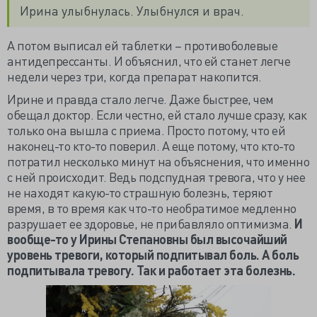
Ирина улыбнулась. Улыбнулся и врач.
А потом выписал ей таблетки – противоболевые
антидепрессанты. И объяснил, что ей станет легче
недели через три, когда препарат накопится.
Ирине и правда стало легче. Даже быстрее, чем
обещал доктор. Если честно, ей стало лучше сразу, как
только она вышла с приема. Просто потому, что ей
наконец-то кто-то поверил. А еще потому, что кто-то
потратил несколько минут на объяснения, что именно
с ней происходит. Ведь подспудная тревога, что у нее
не находят какую-то страшную болезнь, теряют
время, в то время как что-то необратимое медленно
разрушает ее здоровье, не прибавляло оптимизма.
И
вообще-то у Ирины Степановны был высочайший
уровень тревоги, который подпитывал боль. А боль
подпитывала тревогу. Так и работает эта болезнь.