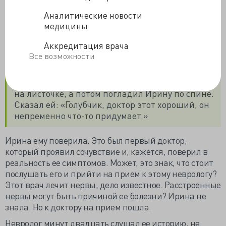
Иван Иваныч подумал мгновение. А потом сообщил,
Аналитические новости
что собирается сейчас с нею сделать то же самое, что
медицины
делали другие врачи. Направить ее к другому
Аккредитация врача
доктору.
Все возможности
Только у такого специалиста она еще не была.
Это невролог. Он нацарапал номер телефона
на листочке, а потом погладил Ирину по спине.
Сказал ей: «Голубчик, доктор этот хороший, он
непременно что-то придумает.»
Ирина ему поверила. Это был первый доктор,
который проявил сочувствие и, кажется, поверил в
реальность ее симптомов. Может, это знак, что стоит
послушать его и прийти на прием к этому неврологу?
Этот врач лечит нервы, дело известное. Расстроенные
нервы могут быть причиной ее болезни? Ирина не
знала. Но к доктору на прием пошла.
Невролог минут двадцать слушал ее историю, не