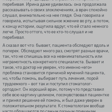
перебивая. Ирина даже удивилась: она продолжала
рассказывать о своих злоключениях, а врач спокойно
слушал, внимательно на нее глядя. Она говорила и
говорила, испытывая сильное жжение во рту, а потом,
к концу истории, ощутила вдруг, что ей стало немного
легче. Просто оттого, что ее кто-то слушал и не
перебивал.
А сказал вот что: бывает, пациента обследуют вдоль и
поперек. Обследуют много раз, смотрят разные врачи,
так, что не спишешь все на невнимательность или
неграмотность конкретного специалиста. Бывает и
такое, что доктор не уверен, что именно «его»
проблема становится причиной мучений пациента,
но, чтобы помочь, выбирает путь лечения, порой
трудоемкого – вот так и поступил стоматолог-
ортодонт. Он хороший врач, потому что представил
себе всю картину целиком, посочувствовал пациентке
и принял решение ей помочь, и был даже уверен в
положительном результате. К стоматологам вообще
часто обращаются по самым разным причинам,