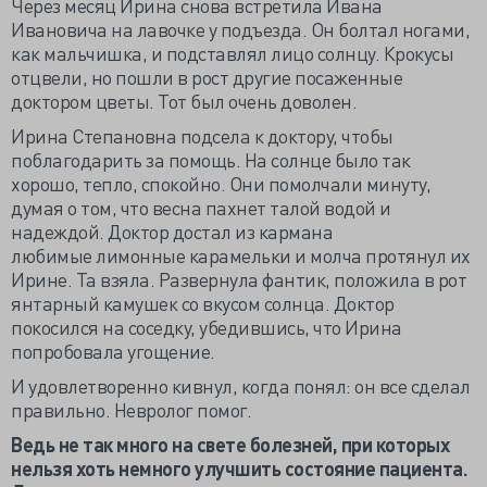
Через месяц Ирина снова встретила Ивана
Ивановича на лавочке у подъезда. Он болтал ногами,
как мальчишка, и подставлял лицо солнцу. Крокусы
отцвели, но пошли в рост другие посаженные
доктором цветы. Тот был очень доволен.
Ирина Степановна подсела к доктору, чтобы
поблагодарить за помощь. На солнце было так
хорошо, тепло, спокойно. Они помолчали минуту,
думая о том, что весна пахнет талой водой и
надеждой. Доктор достал из кармана
любимые лимонные карамельки и молча протянул их
Ирине. Та взяла. Развернула фантик, положила в рот
янтарный камушек со вкусом солнца. Доктор
покосился на соседку, убедившись, что Ирина
попробовала угощение.
И удовлетворенно кивнул, когда понял: он все сделал
правильно. Невролог помог.
Ведь не так много на свете болезней, при которых
нельзя хоть немного улучшить состояние пациента.