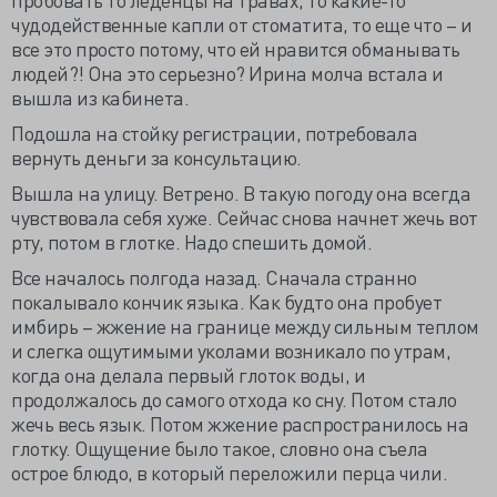
чудодейственные капли от стоматита, то еще что – и
все это просто потому, что ей нравится обманывать
людей?! Она это серьезно? Ирина молча встала и
вышла из кабинета.
Подошла на стойку регистрации, потребовала
вернуть деньги за консультацию.
Вышла на улицу. Ветрено. В такую погоду она всегда
чувствовала себя хуже. Сейчас снова начнет жечь вот
рту, потом в глотке. Надо спешить домой.
Все началось полгода назад. Сначала странно
покалывало кончик языка. Как будто она пробует
имбирь – жжение на границе между сильным теплом
и слегка ощутимыми уколами возникало по утрам,
когда она делала первый глоток воды, и
продолжалось до самого отхода ко сну. Потом стало
жечь весь язык. Потом жжение распространилось на
глотку. Ощущение было такое, словно она съела
острое блюдо, в который переложили перца чили.