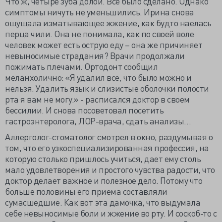
Что ж, четыре зуба долой. Все было сделано. Однако
симптомы ничуть не уменьшились. Ирина снова
ощущала изматывающее жжение, как будто наелась
перца чили. Она не понимала, как по своей воле
человек может есть острую еду – она же причиняет
невыносимые страдания? Врачи продолжали
пожимать плечами. Ортодонт сообщил
меланхолично: «Я удалил все, что было можно и
нельзя. Удалить язык и слизистые оболочки полости
рта я вам не могу.» - расписался доктор в своем
бессилии. И снова посоветовал посетить
гастроэнтеролога, ЛОР-врача, сдать анализы…
Аллерголог-стоматолог смотрел в окно, раздумывая о
том, что его узкоспециализированная профессия, на
которую столько пришлось учиться, дает ему столь
мало удовлетворения и простого чувства радости, что
доктор делает важное и полезное дело. Потому что
больше половины его приема составляли
сумасшедшие. Как вот эта дамочка, что выдумала
себе невыносимые боли и жжение во рту. И соскоб-то с