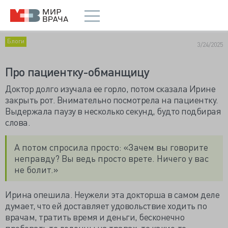
Блоги
3/24/2025
Про пациентку-обманщицу
Доктор долго изучала ее горло, потом сказала Ирине
закрыть рот. Внимательно посмотрела на пациентку.
Выдержала паузу в несколько секунд, будто подбирая
слова.
А потом спросила просто: «Зачем вы говорите
неправду? Вы ведь просто врете. Ничего у вас
не болит.»
Ирина опешила. Неужели эта докторша в самом деле
думает, что ей доставляет удовольствие ходить по
врачам, тратить время и деньги, бесконечно
пробовать то леденцы на травах, то какие-то