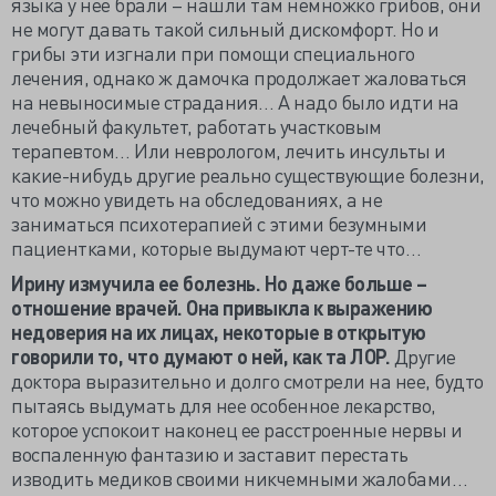
языка у нее брали – нашли там немножко грибов, они
не могут давать такой сильный дискомфорт. Но и
грибы эти изгнали при помощи специального
лечения, однако ж дамочка продолжает жаловаться
на невыносимые страдания… А надо было идти на
лечебный факультет, работать участковым
терапевтом… Или неврологом, лечить инсульты и
какие-нибудь другие реально существующие болезни,
что можно увидеть на обследованиях, а не
заниматься психотерапией с этими безумными
пациентками, которые выдумают черт-те что…
Ирину измучила ее болезнь. Но даже больше –
отношение врачей. Она привыкла к выражению
недоверия на их лицах, некоторые в открытую
говорили то, что думают о ней, как та ЛОР.
Другие
доктора выразительно и долго смотрели на нее, будто
пытаясь выдумать для нее особенное лекарство,
которое успокоит наконец ее расстроенные нервы и
воспаленную фантазию и заставит перестать
изводить медиков своими никчемными жалобами…