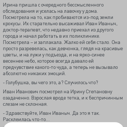
Ирина пришла с очередного бессмысленного
обследования и уселась на лавочку у дома.
Посмотрела на то, как пробиваются из-под земли
крокусы. Их старательно высаживал
Иван Иваныч,
доктор-терапевт
, что недавно приехал из другого
города и начал работать в их поликлинике.
Посмотрела – и заплакала. Жалко ей себя стало. Она
просто разревелась, как девчонка, глядя на красивые
цветы, и на лужи у подъезда, и на ярко-синее
весеннее небо, которое всегда давало ей
предчувствие какого-то чуда, а теперь не вызывало
абсолютно никаких эмоций.
- Голубушка, вы чего это, а? Случилось что?
Иван Иванович посмотрел на Ирину Степановну
озадаченно. Взрослая вроде тетка, и к беспричинным
слезам не склонная.
- Здравствуйте, Иван Иваныч. Да это я так.
Расклеилась что-то…