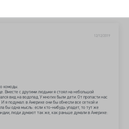
12/12/2019
ро комоды.
е. Вместе с другими людьми я стоял на небольшой
лся вид на водопад. У многих были дети. От пропасти нас
И я подумал: в Америке они бы обнесли все сеткой и
ла бы одна мысль: если кто–нибудь упадет, то тут же
андии, люди думают так же, как раньше думали в Америке: