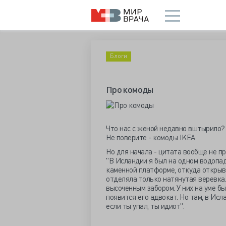
Блоги
Про комоды
Что нас с женой недавно вштырило?
Не поверите - комоды IKEA.
Но для начала - цитата вообще не п
"В Исландии я был на одном водопад
каменной платформе, откуда открыва
отделяла только натянутая веревка. 
высоченным забором. У них на уме бы
появится его адвокат. Но там, в Исл
если ты упал, ты идиот".