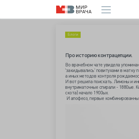
Блоги
Про историю контрацепции.
Во врачебном чате увидела упомина
'закидывались' повитухами в матку п
а иных методов контроля рождаемос
И вот решила поискать. Лимоны и ин
внутриматочные спирали - 1880ые. К
скота) начало 1900ых.
И апофеоз, первые комбинированные