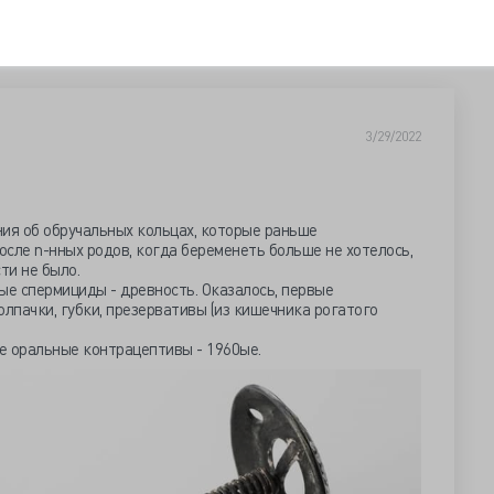
3/29/2022
ния об обручальных кольцах, которые раньше
осле n-нных родов, когда беременеть больше не хотелось,
ти не было.
ые спермициды - древность. Оказалось, первые
олпачки, губки, презервативы (из кишечника рогатого
 оральные контрацептивы - 1960ые.