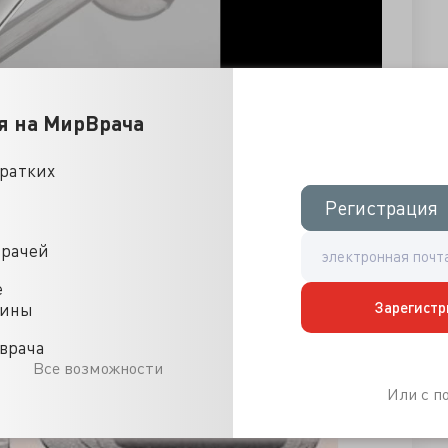
я на МирВрача
кратких
Регистрация
Регистрация
врачей
е
Зарегистр
цины
врача
Все возможности
Или с 