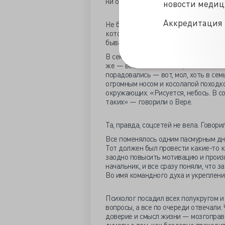
ни одной даже крошечной неудачи. Ин
новости меди
Аккредитация 
Не бывает идеальных женщин, которы
которых не начинает к вечеру блесте
бывает! Но Вера — была.
В семье у Веры тоже все было до пр
же — вовлеченный отец. И если како
порадовались — вот, мол, хоть в сем
огромным носом и косолапой походк
окружающих. «Рисуется, небось. В 
таких» — говорили о Вере.
Та, правда, соцсетей не вела. Говор
Все поменялось одним пасмурным дне
Тот должен был провести какие-то к
заодно повысить мотивацию и произв
начальник, и все сразу поняли, что 
Во имя командного духа и укреплени
Психолог посадил всех полукругом и
вопросы, а все по очереди отвечали.
доверие и смысл жизни — мозгоправ 