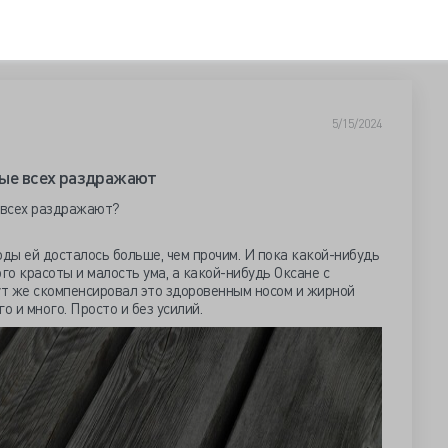
5/15/2024
ые всех раздражают
 всех раздражают?
оды ей досталось больше, чем прочим. И пока какой-нибудь
о красоты и малость ума, а какой-нибудь Оксане с
ут же скомпенсировал это здоровенным носом и жирной
о и много. Просто и без усилий.