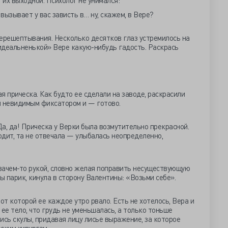
 их выходной. Психолог не унимался:
 вызывает у вас зависть в… ну, скажем, в Вере?
перешептывания. Несколько десятков глаз устремилось на
«идеальненькой» Вере какую-нибудь гадость. Раскрась
я прическа. Как будто ее сделали на заводе, раскрасили
и невидимым фиксатором и — готово.
а, да! Прическа у Верки была возмутительно прекрасной.
ходит, та не отвечала — улыбалась неопределенно,
 зачем-то рукой, словно желая поправить несуществующую
 парик, кинула в сторону Валентины: «Возьми себе».
от которой ее каждое утро рвало. Есть не хотелось, Вера и
о ее тело, что грудь не уменьшалась, а только тоньше
ись скулы, придавая лицу лисье выражение, за которое