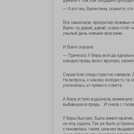
думали о том, как бездарно проходит
— А вот вы, Валентина, скажите, что
Все замолчали, прекратив ленивые 
Валю: ну давай, давай, скажи этой 
унылый день новыми красками.
И Валя сказала:
— Прическа. У Веры всегда идеальна
каждую прядь волос вручную, залил
Слушатели сладострастно замерли. Д
На вопросы, к какому колористу та 
уклонялась от прямого ответа.
А Вера устало вздохнула, взмахнула
выбившуюся прядь… И сняла с головы
У Веры был рак. Была химиотерапия, 
не ела, худела. Так уж было устроен
становилась талия, сильнее выдавал