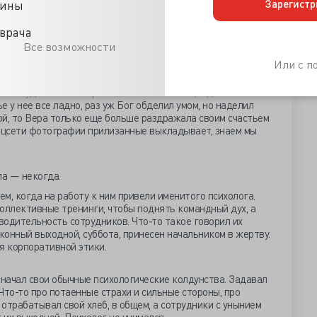
аче ведь не бывает, чтоб не помогали?..
Зарегистр
цины
врача
е ходят на каблуках весь рабочий день, не морщась. У
Все возможности
ть кожа, требуя немедленно припудрить нос. Не бывает, не
Или с 
отивного ровно и спокойно. Двое детей, заботливый муж, он
й-нибудь Вале это простили бы её коллеги, и даже
ье у нее все ладно, раз уж Бог обделил умом, но наделил
ой, то Вера только еще больше раздражала своим счастьем
соцсети фотографии прилизанные выкладывает, знаем мы
ила — некогда.
м, когда на работу к ним привели именитого психолога.
оллективные тренинги, чтобы поднять командный дух, а
одительность сотрудников. Что-то такое говорил их
законный выходной, суббота, принесен начальником в жертву.
я корпоративной этики.
 начал свои обычные психологические колдунства. Задавал
 Что-то про потаенные страхи и сильные стороны, про
отрабатывал свой хлеб, в общем, а сотрудники с унынием