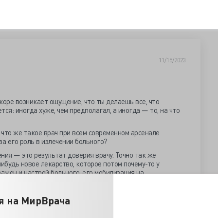
11/15/2023
коре возникает ощущение, что ты делаешь все, что
тся: иногда хуже, чем предполагал, а иногда — то, на что
а что же такое врач при всем современном арсенале
ва его роль в излечении больного?
ния — это результат доверия врачу. Точно так же
будь новое лекарство, которое потом почему-то у
важен и настрой больного, его мобилизация на
 играет создание ритуалов в процессе лечения. Я
мере больных с заболеваниями суставов, которые
я на МирВрача