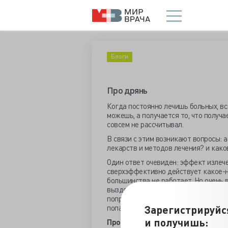
Блоги
Про дрянь
Когда постоянно лечишь больных, вс
можешь, а получается то, что получае
совсем не рассчитывал.
В связи с этим возникают вопросы: 
лекарств и методов лечения? и како
Один ответ очевиден: эффект излече
сверхэффективно действует какое-ни
большинства не работает. Но очень 
выздоровление. Большую роль в этом
попробую раскрыть эту мысль на при
Зарегистрируйс
попадали ко мне в палату.
и получишь:
Про дрянь