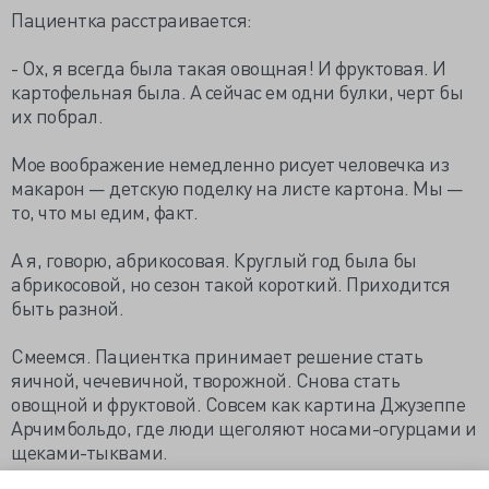
Пациентка расстраивается:
- Ох, я всегда была такая овощная! И фруктовая. И
картофельная была. А сейчас ем одни булки, черт бы
их побрал.
Мое воображение немедленно рисует человечка из
макарон — детскую поделку на листе картона. Мы —
то, что мы едим, факт.
А я, говорю, абрикосовая. Круглый год была бы
абрикосовой, но сезон такой короткий. Приходится
быть разной.
Смеемся. Пациентка принимает решение стать
яичной, чечевичной, творожной. Снова стать
овощной и фруктовой. Совсем как картина Джузеппе
Арчимбольдо, где люди щеголяют носами-огурцами и
щеками-тыквами.
https://dissomnia.livejournal.com/155658.html