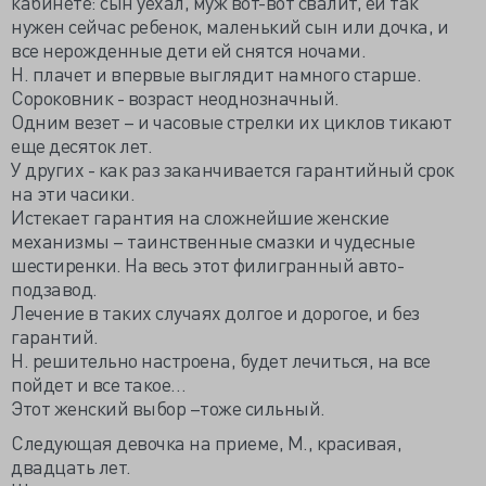
кабинете: сын уехал, муж вот-вот свалит, ей так
нужен сейчас ребенок, маленький сын или дочка, и
все нерожденные дети ей снятся ночами.
Н. плачет и впервые выглядит намного старше.
Сороковник - возраст неоднозначный.
Одним везет – и часовые стрелки их циклов тикают
еще десяток лет.
У других - как раз заканчивается гарантийный срок
на эти часики.
Истекает гарантия на сложнейшие женские
механизмы – таинственные смазки и чудесные
шестиренки. На весь этот филигранный авто-
подзавод.
Лечение в таких случаях долгое и дорогое, и без
гарантий.
Н. решительно настроена, будет лечиться, на все
пойдет и все такое…
Этот женский выбор –тоже сильный.
Следующая девочка на приеме, М., красивая,
двадцать лет.