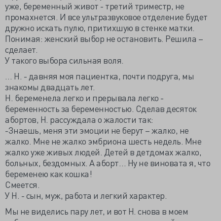
уже, беременный живот - третий триместр, не
промахнется. И все ультразвуковое отделение будет
дружно искать пулю, притихшую в стенке матки.
Понимая: женский выбор не остановить. Решила –
сделает.
У такого выбора сильная воля.
… Н. - давняя моя пациентка, почти подруга, мы
знакомы двадцать лет.
Н. беременела легко и прерывала легко -
беременность за беременностью. Сделав десяток
абортов, Н. рассуждала о жалости так:
-Знаешь, меня эти эмоции не берут – жалко, не
жалко. Мне не жалко эмбриона шесть недель. Мне
жалко уже живых людей. Детей в детдомах жалко,
больных, бездомных. А аборт… Ну не виновата я, что
беременею как кошка!
Смеется.
У Н. - сын, муж, работа и легкий характер.
Мы не виделись пару лет, и вот Н. снова в моем