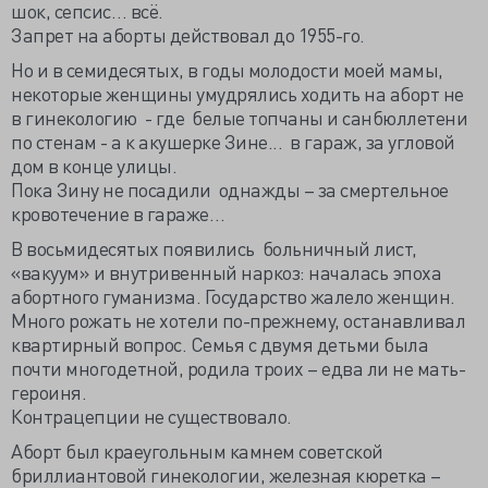
шок, сепсис… всё.
Запрет на аборты действовал до 1955-го.
Но и в семидесятых, в годы молодости моей мамы,
некоторые женщины умудрялись ходить на аборт не
в гинекологию - где белые топчаны и санбюллетени
по стенам - а к акушерке Зине... в гараж, за угловой
дом в конце улицы.
Пока Зину не посадили однажды – за смертельное
кровотечение в гараже…
В восьмидесятых появились больничный лист,
«вакуум» и внутривенный наркоз: началась эпоха
абортного гуманизма. Государство жалело женщин.
Много рожать не хотели по-прежнему, останавливал
квартирный вопрос. Семья с двумя детьми была
почти многодетной, родила троих – едва ли не мать-
героиня.
Контрацепции не существовало.
Аборт был краеугольным камнем советской
бриллиантовой гинекологии, железная кюретка –