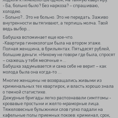
- Ба, больно было? Без наркоза? – спрашиваю,
холодею.
- Больно?.. Это не больно. Это не передать. Заживо
внутренности вытягивают, а терпишь молча. Твой
ведь выбор…
Бабушка вспоминает еще кое-что.
-Квартира гинекологши была на втором этаже.
Полная женщина, в брильянтах. Пятьдесят рублей,
большие деньги. «Никому не говори где была, спросят
– скажешь у тебя месячные »…
Бабушка задумывается и сама себе не верит – как
молода была она когда-то …
Многие женщины не возвращались живыми из
криминальных тех квартирок, и власть хорошо знала
о темной статистике.
Дежурные бригады легко распознавали симптомы -
кровавые простыни и желто-мраморные лица.
Тяжеловесные булыжники слов гулко падали на
кафельные полы приемных покоев: криминал, срок,