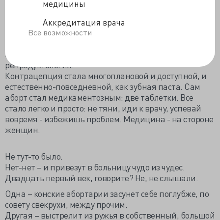
медицины
– ни остатков, ни перфы, тьфу-тьфу.
…Немного позже гинекология неузнаваемо
Аккредитация врача
видоизменилась: родились ее нишевые ответвления
Все возможности
- технологичная хирургия, интеллектуальная
эндокринология и совсем уже элитная
репродуктология.
Контрацепция стала многоплановой и доступной, и
естественно-повседневной, как зубная паста. Сам
аборт стал медикаментозным: две таблетки. Все
стало легко и просто: не тяни, иди к врачу, успевай
вовремя - избежишь проблем. Медицина - на стороне
женщин.
Не тут-то было.
Нет-нет – и привезут в больницу чудо из чудес.
Двадцать первый век, говорите? Не, не слышали.
Одна – конские абортарии засунет себе поглубже, по
совету свекрухи, между прочим.
Другая – выстрелит из ружья в собственный, большой