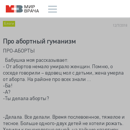
Блоги
12/7/2018
Про абортный гуманизм
ПРО-АБОРТЫ
Бабушка моя рассказывает:
- От абортов немало умирало женщин. Помню, о
соседе говорили – вдовец мол с детьми, жена умерла
от аборта. На районе про всех знали …
-Ба!
-А?
-Ты делала аборты?
-Делала. Все делали. Время послевоенное, тяжелое и
тесное. Больше одного-двух детей не хотели рожать.
Ходили к гинекологше одной, на тайную квартиру.