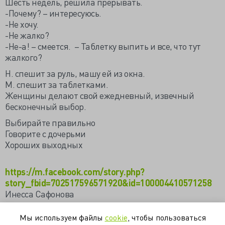
Шесть недель, решила прерывать.
-Почему? – интересуюсь.
-Не хочу.
-Не жалко?
-Не-а! – смеется. – Таблетку выпить и все, что тут
жалкого?
Н. спешит за руль, машу ей из окна.
М. спешит за таблетками.
Женщины делают свой ежедневный, извечный
бесконечный выбор.
Выбирайте правильно
Говорите с дочерьми
Хороших выходных
https://m.facebook.com/story.php?
story_fbid=702517596571920&id=100004410571258
Инесса Сафонова
https://valkiriarf.livejournal.com/1616175.html
Мы используем файлы
cookie
, чтобы пользоваться