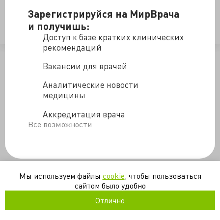
Зарегистрируйся на МирВрача
и получишь:
психология
реанимация
Доступ к базе кратких клинических
рекомендаций
/blogs/priznak_priblizhayushcheysya_starosti-14-09-2020
Вакансии для врачей
Аналитические новости
медицины
Аккредитация врача
Все возможности
Мы используем файлы
cookie
, чтобы пользоваться
сайтом было удобно
Отлично