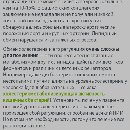
строгая диета не может снизить его уровень больше,
чем на 10-15%. В фашистских концлагерях
заключенные недоедали и не получали никакой
животной пищи, однако на вскрытии у них
обнаруживались обильные атеросклеротические
поражения аорты и крупных артерий. Липидный
обмен нарушался и-за тяжелых стрессов.
Обмен холестерина и его регуляция
очень сложны
для понимания
— эти процессы тесно связаны с
метаболизмом других липидов, действием десятков
ферментов и различных клеточных рецепторов.
Например, даже дисбактериоз кишечника может
несколькими путями влиять на уровень холестерина у
человека (для любознательных — ссылка
холестеринметаболизирующая активность
кишечных бактерий
). Установить, почему у пациента
высокий уровень холестерина и на каком уровне
произошел сбой регуляции, способен не всякий
НИИ
.
Но в этом нет необходимости, потому что лечение все
равно одинаковое.