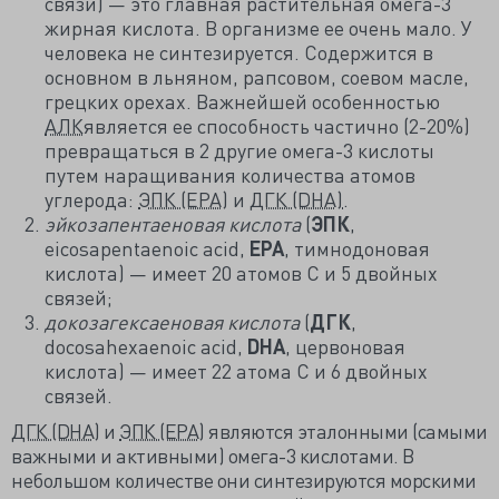
связи) — это главная растительная омега-3
жирная кислота. В организме ее очень мало. У
человека не синтезируется. Содержится в
основном в льняном, рапсовом, соевом масле,
грецких орехах. Важнейшей особенностью
АЛК
является ее способность частично (2-20%)
превращаться в 2 другие омега-3 кислоты
путем наращивания количества атомов
углерода:
ЭПК (EPA)
и
ДГК (DHA)
.
эйкозапентаеновая кислота
(
ЭПК
,
eicosapentaenoic acid,
EPA
, тимнодоновая
кислота) — имеет 20 атомов С и 5 двойных
связей;
докозагексаеновая кислота
(
ДГК
,
docosahexaenoic acid,
DHA
, цервоновая
кислота) — имеет 22 атома С и 6 двойных
связей.
ДГК (DHA)
и
ЭПК (EPA)
являются эталонными (самыми
важными и активными) омега-3 кислотами. В
небольшом количестве они синтезируются морскими