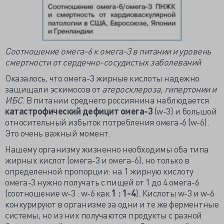
Соотношение омега-6 к омега-3 в питании и уровень
смертности от сердечно-сосудистых заболеваний
Оказалось, что омега-3 жирные кислоты надежно
защищали эскимосов от
атеросклероза, гипертонии и
ИБС
. В питании среднего россиянина наблюдается
катастрофический дефицит омега-3
(w-3) и большой
относительный избыток потребления омега-6 (w-6).
Это очень важный момент.
Нашему организму жизненно необходимы оба типа
жирных кислот (омега-3 и омега-6), но только в
определенной пропорции: на 1 жирную кислоту
омега-3 нужно получать с пищей от 1 до 4 омега-6
(соотношение w-3 : w-6 как
1 : 1-4
). Кислоты w-3 и w-6
конкурируют в организме за одни и те же ферментные
системы, но из них получаются продукты с разной