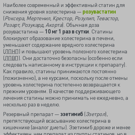
Наиболее современный и эффективный статин для
снижения уровня холестерина —
розувастатин
(
Роксера, Мертенил, Крестор, Розулип, Тевастор,
Розарт, Розукард, Акорта
). Обычная доза
розувастатина —
10 мг 1 раз в сутки
. Статины
блокируют образование холестерина в печени,
уменьшают содержание вредного холестерина
(
ЛПНП
) и повышают уровень полезного холестерина
(
ЛПВП
). Они достаточно безопасны (особенно если
следовать написанному в инструкции к препарату).
Как правило, статины принимаются постоянно
(пожизненно), а не курсами, поскольку после отмены
уровень холестерина постепенно возвращается к
прежним уровням. В качестве поддерживающего
лечения статины можно принимать не ежедневно, а
несколько раз в неделю.
Резервный препарат —
эзетимиб
(
Эзетрол
),
препятствующий всасыванию холестерина в
кишечнике (аналог диеты). Эзетимиб дороже и менее
эффективен, чем препарат из группы статинов, но в