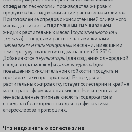
спреды
по технологии производства жировых
продуктов без гидрогенизации растительных жиров.
Приготовление спредов с консистенцией сливочного
масла достигается
тщательным смешиванием
жидких растительных масел (
подсолнечного или
соевого
) с твердыми растительными жирами —
пальмовым и пальмоядровым
маслами, имеющими
температуру плавления в диапазоне +25-35° С.
Добавляются
эмульгаторы
(для создания однородной
среды «вода-масло») и
антиоксиданты
(для
повышения окислительной стойкости продукта и
профилактики прогоркания). В спредах из
растительных жиров отсутствует холестерин и крайне
мало транс–форм жирных кислот. Насыщенные и
ненасыщенные жирные кислоты содержатся в
спредах в благоприятных для профилактики
атеросклероза пропорциях.
Что надо знать о холестерине