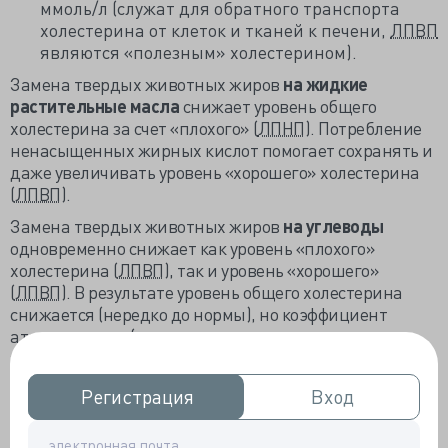
ммоль/л (служат для обратного транспорта
холестерина от клеток и тканей к печени,
ЛПВП
являются «полезным» холестерином).
Замена твердых животных жиров
на жидкие
растительные масла
снижает уровень общего
холестерина за счет «плохого» (
ЛПНП
). Потребление
ненасыщенных жирных кислот помогает сохранять и
даже увеличивать уровень «хорошего» холестерина
(
ЛПВП
).
Замена твердых животных жиров
на углеводы
одновременно снижает как уровень «плохого»
холестерина (
ЛПВП
), так и уровень «хорошего»
(
ЛПВП
). В результате уровень общего холестерина
снижается (нередко до нормы), но коэффициент
атерогенности (отношение уровня «плохого»
холестерина к хорошему) не меняется. Поэтому
запомните: низкожировая диета
в одиночку не
Регистрация
Регистрация
Вход
Вход
способна
нормализовать все показатели липидного
обмена, а повышенное потребление углеводов вместо
жиров увеличивает риск сахарного диабета 2 типа.