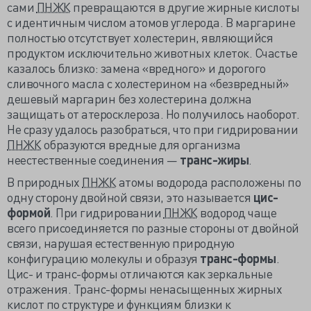
сами
ПНЖК
превращаются в другие жирные кислоты
с идентичным числом атомов углерода. В маргарине
полностью отсутствует холестерин, являющийся
продуктом исключительно животных клеток. Счастье
казалось близко: замена «вредного» и дорогого
сливочного масла с холестерином на «безвредный»
дешевый маргарин без холестерина должна
защищать от атеросклероза. Но получилось наоборот.
Не сразу удалось разобраться, что при гидрировании
ПНЖК
образуются вредные для организма
неестественные соединения —
транс-жиры
.
В природных
ПНЖК
атомы водорода расположены по
одну сторону двойной связи, это называется
цис-
формой
. При гидрировании
ПНЖК
водород чаще
всего присоединяется по разные стороны от двойной
связи, нарушая естественную природную
конфигурацию молекулы и образуя
транс-формы
.
Цис- и транс-формы отличаются как зеркальные
отражения. Транс-формы ненасыщенных жирных
кислот по структуре и функциям близки к