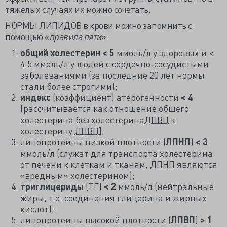
тяжелых случаях их можно сочетать.
НОРМЫ ЛИПИДОВ в крови можно запомнить с
помощью «
правила пяти
»:
общий холестерин
< 5
ммоль/л у здоровых и <
4.5 ммоль/л у людей с сердечно-сосудистыми
заболеваниями (за последние 20 лет нормы
стали более строгими);
индекс
(коэффициент) атерогенности
< 4
[рассчитывается как отношение общего
холестерина без холестерина
ЛПВП
к
холестерину
ЛПВП
];
липопротеины низкой плотности (
ЛПНП
)
< 3
ммоль/л (служат для транспорта холестерина
от печени к клеткам и тканям,
ЛПНП
являются
«вредным» холестерином);
триглицериды
(ТГ)
< 2
ммоль/л (нейтральные
жиры, т.е. соединения глицерина и жирных
кислот);
липопротеины высокой плотности (
ЛПВП
)
> 1