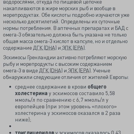
водорослями, откуда по пищевой цепочке
накапливаются в жире морских рыб и вообще в
морепродуктах. Обе кислоты подробно изучаются уже
несколько десятилетий. Определены их суточные
нормы потребления. В аптечных препаратах и БАД с
омега-3 обязательно должна быть указана не только
общая масса омега-3 кислот в капсуле, но и отдельно
содержание
ДГК (DHA)
и
ЭПК (EPA)
.
Эскимосы Гренландии активно потребляют морскую
рыбу и морепродукты с высоким содержанием
омега-3 в виде
ДГК (DHA)
и
ЭПК (EPA)
. Ученые
обнаружили следующие отличия от жителей Европы:
среднее содержание в крови
общего
холестерина
у эскимосов составило 5,58
ммоль/л по сравнению с 6,7 ммоль/л у
европейцев (при этом уровень «плохого»
холестерина у эскимосов оказался в 2 раза
ниже);
триглицеридов
у эскимосов оказалось 0,43