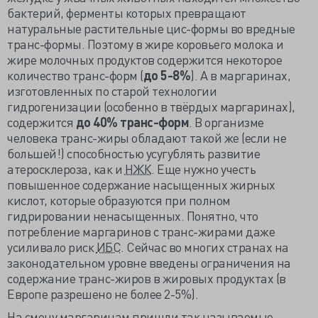
бактерий, ферменты которых превращают
натуральные растительные цис-формы во вредные
транс-формы. Поэтому в жире коровьего молока и
жире молочных продуктов содержится некоторое
количество транс-форм (
до 5-8%
). А в маргаринах,
изготовленных по старой технологии
гидрогенизации (особенно в твёрдых маргаринах),
содержится
до 40% транс-форм
. В организме
человека транс-жиры обладают такой же (если не
большей!) способностью усугублять развитие
атеросклероза, как и
НЖК
. Еще нужно учесть
повышенное содержание насыщенных жирных
кислот, которые образуются при полном
гидрировании ненасыщенных. Понятно, что
потребление маргаринов с транс-жирами даже
усиливало риск
ИБС
. Сейчас во многих странах на
законодательном уровне введены ограничения на
содержание транс-жиров в жировых продуктах (в
Европе разрешено не более 2-5%).
На смену маргаринам пришли так называемые