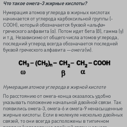
Что такое омега-3 жирные кислоты?
Нумерация атомов углерода в жирных кислотах
начинается от углерода карбоксильной группы (-
COOH), который обозначается буквой «
альфа
»
греческого алфавита (α). Потом идет бета (β), гамма (γ)
и т.д. Независимо от общего числа атомов углерода,
последний углерод всегда обозначается последней
буквой греческого алфавита —
омега
(w).
Нумерация атомов углерода в жирной кислоте
По расстоянию от омега-конца оказалось удобно
указывать положение начальной двойной связи. Так
появились омега-3, омега-6 и омега-9 ненасыщенные
жирные кислоты. Если в молекуле несколько двойных
связей, то они всегда расположены в типичном
порядке (чередование двойной связи и одного