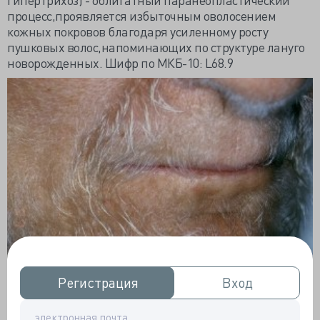
процесс,проявляется избыточным оволосением
кожных покровов благодаря усиленному росту
пушковых волос,напоминающих по структуре лануго
новорожденных. Шифр по МКБ-10: L68.9
Регистрация
Регистрация
Вход
Вход
Этиология и эпидемиология
Редкое заболевание. Наблюдается у лиц в возрастной