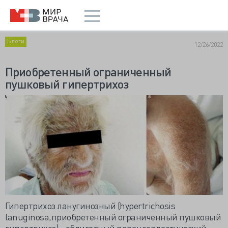
Блоги
12/26/2022
Приобретенный ограниченный
пушковый гипертрихоз
Гипертрихоз ланугинозный (hypertrichosis
lanuginosa,приобретенный ограниченный пушковый
гипертрихоз) - облигатный паранеопластический