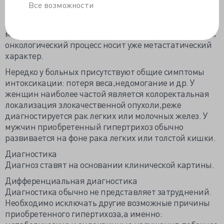
живота. Растущие волосы очень тонкие,обычно
Все возможности
гипопигментированные,напоминают по виду лануго
новорожденных или птичий пух. К моменту
манифестации гипертрихоза у большинства больных
онкологический процесс носит уже метастатический
характер.
Нередко у больных присутствуют общие симптомы
интоксикации: потеря веса,недомогание и др. У
женщин наиболее частой является колоректальная
локализация злокачественной опухоли,реже
диагностируется рак легких или молочных желез. У
мужчин приобретенный гипертрихоз обычно
развивается на фоне рака легких или толстой кишки.
Диагностика
Диагноз ставят на основании клинической картины.
Дифференциальная диагностика
Диагностика обычно не представляет затруднений.
Необходимо исключать другие возможные причины
приобретенного гипертихоза,а именно: