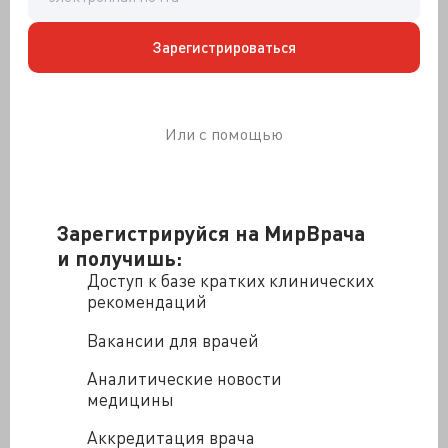
группе 40-70 лет,преимущественно у женщин.
Клиническая картина
Зарегистрироваться
Или с помощью
Зарегистрируйся на МирВрача
и получишь:
Доступ к базе кратких клинических
рекомендаций
Вакансии для врачей
Аналитические новости
Заболевание проявляется внезапным избыточным
медицины
оволосением кожных покровов с преимущественной
локализацией в области лба,щек,конечностей,груди и
Аккредитация врача