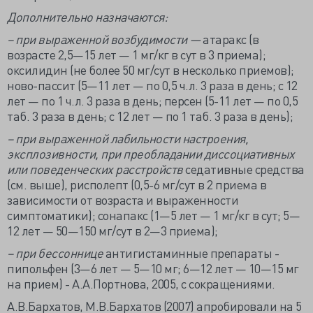
Дополнительно назначаются:
– при выраженной возбудимости —
атаракс (в
возрасте 2,5—15 лет — 1 мг/кг в сут в 3 приема);
оксилидин (не более 50 мг/сут в несколько приемов);
ново-пассит (5—11 лет — по 0,5 ч.л. 3 раза в день; с 12
лет — по 1 ч.л. 3 раза в день; персен (5-11 лет — по 0,5
таб. 3 раза в день; с 12 лет — по 1 таб. 3 раза в день);
– при выраженной лабильности настроения,
эксплозивности, при преобладании диссоциативных
или поведенческих расстройств
седативные средства
(см. выше), рисполепт (0,5-6 мг/сут в 2 приема в
зависимости от возраста и выраженности
симптоматики); сонапакс (1—5 лет — 1 мг/кг в сут; 5—
12 лет — 50—150 мг/сут в 2—3 приема);
– при бессоннице
антигистаминные препараты -
пипольфен (3—6 лет — 5—10 мг; 6—12 лет — 10—15 мг
на прием) - А.А.Портнова, 2005, с сокращениями.
А.В.Бархатов, М.В.Бархатов (2007) апробировали на 5