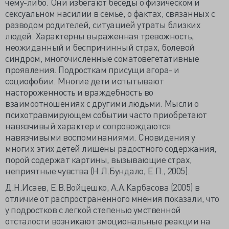
чему-либо. Они избегают беседы о физическом и
сексуальном насилии в семье, о фактах, связанных с
разводом родителей, ситуацией утраты близких
людей. Характерны выраженная тревожность,
неожиданный и беспричинный страх, болевой
синдром, многочисленные соматовегетативные
проявления. Подросткам присущи агора- и
социофобии. Многие дети испытывают
настороженность и враждебность во
взаимоотношениях с другими людьми. Мысли о
психотравмирующем событии часто приобретают
навязчивый характер и сопровождаются
навязчивыми воспоминаниями. Сновидения у
многих этих детей лишены радостного содержания,
порой содержат картины, вызывающие страх,
неприятные чувства (Н.Л.Бундало, Е.П., 2005).
Д.Н.Исаев, Е.В.Войцешко, А.А.Карбасова (2005) в
отличие от распространенного мнения показали, что
у подростков с легкой степенью умственной
отсталости возникают эмоциональные реакции на