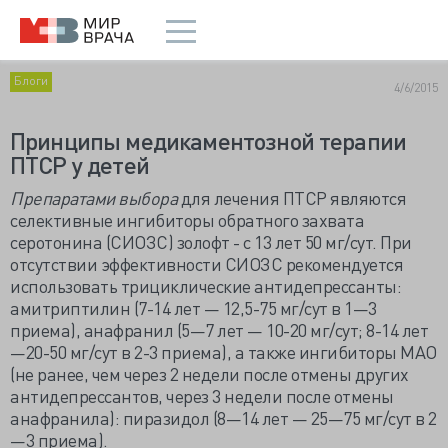
Блоги
4/6/2015
Принципы медикаментозной терапии
ПТСР у детей
Препаратами выбора
для лечения ПТСР являются
селективные ингибиторы обратного захвата
серотонина (СИОЗС) золофт - с 13 лет 50 мг/сут. При
отсутствии эффективности СИОЗС рекомендуется
использовать трициклические антидепрессанты:
амитриптилин (7-14 лет — 12,5-75 мг/сут в 1—3
приема), анафранил (5—7 лет — 10-20 мг/сут; 8-14 лет
—20-50 мг/сут в 2-3 приема), а также ингибиторы МАО
(не ранее, чем через 2 недели после отмены других
антидепрессантов, через 3 недели после отмены
анафранила): пиразидол (8—14 лет — 25—75 мг/сут в 2
—3 приема).