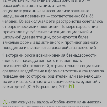
расстройства адаптации, а также
социализированные и несоциализированные
нарушения поведения — соответственно 86 и 66
человек. Во всех случаях эти расстройства сочетались
с невротическими явлениями. По мере взросления
происходит углубление ситуации социальной и
школьной дезадаптации, формируются более
тяжелые формы аддиктивного и противоправного
поведения и выявляются расстройства влечений.
Факторами риска возникновения безнадзорности
являются наследственная отягощенность
психической патологией, отрицательное социально-
средовое воздействие в форме отсутствия контроля за
поведением со стороны родителей или заменяющих
их лиц и высокая частота психических нарушений у
самих детей (Ю.Б.Барыльник, 2005)
[1]
.
[1]
- как уже указывалось «Особенности клинических
проявлений посттравматического стрессового