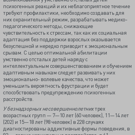
психогенных реакций и их неблагоприятное течение
требуют профилактики, необходимо создавать для
них охранительный режим, разрабатывать медико-
педагогического методы, снижающие
чувствительность к стрессам, так как их социальная
адаптация без поддержки взрослых оказывается
безуспешной и нередко приводит к эмоциональным
срывам. С целью оптимальной абилитации
умственно отсталых детей наряду с
интеллектуальным совершенствованием и обучением
адаптивным навыкам следует развивать у них
эмоционально- волевые качества, что может
уменьшить вероятность фрустрации и будет
способствовать предупреждению психогенных
расстройств.
У безнадзорных несовершеннолетних
трех
возрастных групп — 7—10 лет (60 человек), 11—14 лет
(202) и 15—18 лет (98 человек) в 228 случаях
диагностированы аддиктивные формы поведения, в
92 — легкие когнитивные расстройства, в 61 —