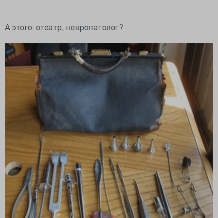
А этого:
отеатр
, невропатолог?