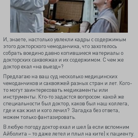
И, знаете, настолько увлекли кадры с содержимым
этого докторского чемоданчика, что захотелось
собрать воедино давно копившиеся материалы о
докторских саквояжах и их содержимом. С чем же
доктор ехал «на выезд»?
Предлагаю на ваш суд несколько медицинских
чемоданчиков и саквояжей разных стран и лет. Кого-
то могут заинтересовать медикаменты или
инструменты. Кто-то задастся вопросом: какой же
специальности был доктор, каков был наш коллега,
где и как жил и кого лечил? Загадка без ответа,
можем только фантазировать.
В любую погоду доктор ехал и шел (а если вспомним
Айболита – то даже летел и плыл на ките) к пациенту.