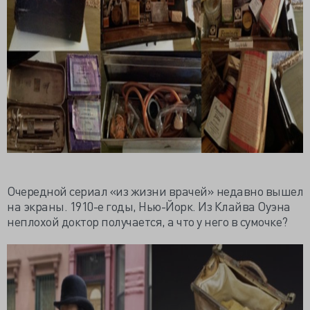
Очередной сериал «из жизни врачей» недавно вышел
на экраны. 1910-е годы, Нью-Йорк. Из
Клайва
Оуэна
неплохой доктор получается, а что у него в сумочке?