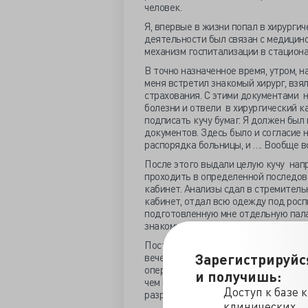
человек.
Я, впервые в жизни попал в хирургич
деятельности был связан с медицино
механизм госпитализации в стацион
В точно назначенное время, утром, н
меня встретил знакомый хирург, взя
страхования. С этими документами 
болезни и отвели в хирургический к
подписать кучу бумаг. Я должен бы
документов. Здесь было и согласие 
распорядка больницы, и …. Вообще вс
После этого выдали целую кучу напр
проходить в определенной последова
кабинет. Анализы сдал в стремитель
кабинет, отдал всю одежду под росп
подготовленную мне отдельную пала
знакомый хирург, в этой палате я бу
Постовая медсестра препроводила ме
Зарегистрируйс
вечера не пил воду и не употреблял 
операционного стола, как неподготов
и получишь:
чем плохом не думать. Легко сказать
Доступ к базе 
разрезать живот.
клинических