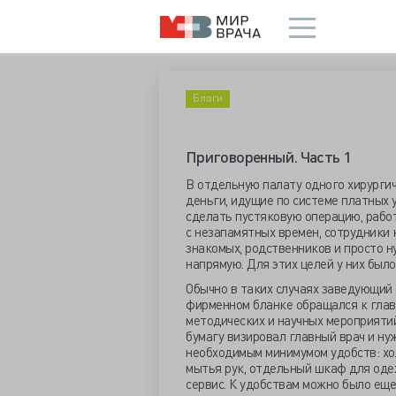
Блоги
Приговоренный. Часть 1
В отдельную палату одного хирургич
деньги, идущие по системе платных у
сделать пустяковую операцию, рабо
с незапамятных времен, сотрудники
знакомых, родственников и просто н
напрямую. Для этих целей у них был
Обычно в таких случаях заведующий
фирменном бланке обращался к главн
методических и научных мероприяти
бумагу визировал главный врач и ну
необходимым минимумом удобств: хол
мытья рук, отдельный шкаф для одеж
сервис. К удобствам можно было еще