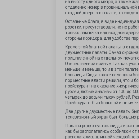
на высоту одного метра, а также жа
отдаленно номер в провинциальной г
входной дверью в палате, то сходст
Остальные блага, в виде индивидуа
розетки, присутствовали, но не раб
только лампочка над входной дверью
стороны коридора, для удобства перс
Кроме этой блатной палаты, в отдел
двухместные палаты. Самая скромная
пришпиленной на отдельном печатно
Отечественной войны». Так как учас
меньше и меньше, то и в этой палат
больницы. Сюда также помещали бол
пор местные власти решили, что и 
прейскурант на оказание хирургическ
рублей, любые анализы от 100 до 400
четырех до восьми тысяч рублей. Рез
Прейскурант был большой и не имеет
Две другие двухместные палаты были
телевизионный экран был больших 
Палаты редко пустовали, да и распол
как бы располагались особняком от 
располагались длинной чередой по о