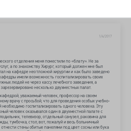
1/4/2017
еского отделения меня поместили по «блату». Не за
слуг, а по знакомству. Хирург, который должен мне был
тал на кафедре неотложной хирургии и как было заведено
 кафедры имели возможность госпитализировать своих
ужных людей не через кассу лечебного заведения, а
о зарезервировано несколько двухместных палат.
 кафедрой, уважаемый человек, профессор на своем
ому врачу с просьбой, что для проведения особых учебно-
й необходимо госпитализировать одного человека. Эту
жный человек оказывался один в двухместной палате с
одильник, телевизор, отдельный санузел, раковина для
ды, тумбочка, стол, вот, пожалуй и весь больничный
 отнести стены обитые панелями под цвет сосны или бука