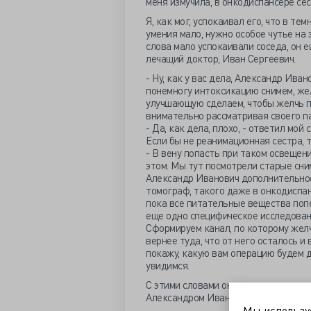
меня измучила, в онкодиспансере се
Я, как мог, успокаивал его, что в т
умения мало, нужно особое чутье на 
слова мало успокаивали соседа, он 
лечащий доктор, Иван Сергеевич.
- Ну, как у вас дела, Александр Ива
понемногу интоксикацию снимем, же
улучшающую сделаем, чтобы желчь п
внимательно рассматривая своего п
- Да, как дела, плохо, - ответил мой 
Если бы не реанимационная сестра, т
- В вену попасть при таком освещении
этом. Мы тут посмотрели старые сни
Александр Иванович дополнительное
томограф, такого даже в онкодиспан
пока все питательные вещества попе
еще одно специфическое исследовани
Сформируем канал, по которому желч
вернее туда, что от него осталось и 
покажу, какую вам операцию будем д
увидимся.
С этими словами он попрощался и уш
Александром Ивановичем вдвоем. И в
Мы использ