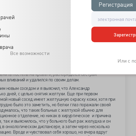
лату заглянула раздатчица питания и спросила: «Буду ли я
Регистрация
Регистрация
й, что я отрицательно помотал головой. Устроившись на
му, как ни странно показывали всего одну программу.
врачей
се кнопки на телевизоре не работали по причине их
е
рел телевизор, готовился к операции. В шесть часов вечера
Зарегистр
цины
рный врач и сообщил мне, что в палату подселят еще
ражал, так как понимал, что если, кого и подселят, то
врача
правде, говоря, было скучно одному томиться в больничных
Все возможности
Или с 
шел и мой новый сосед. На вид ему было лет пятьдесят,
представился: «Александр» и стал разбирать свои вещи.
енять постель на кровати, распорядился сестрам
ых вливаний и удалился по своим делам.
им новым соседом и я выяснил, что Александр
ко дней, с целью снятия желтухи. Еще при первом
о мой новый сосед имеет желтушную окраску кожи, хотя при
рудно было это заметить, но белки глаз поражали своей
думалось, что таких больных с желтухой обычно для
ционное отделение, но никак в хирургическое и причина
, так и выяснилось, что у больного был рак желудка и он
 в онкологическом диспансере, а затем через несколько
ацию. Вроде и чувствовал себя хорошо, но вчера вдруг