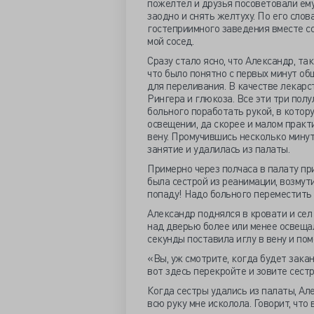
пожелтел и друзья посоветовали ему
заодно и снять желтуху. По его слов
гостеприимного заведения вместе со 
мой сосед.
Сразу стало ясно, что Александр, та
что было понятно с первых минут об
для переливания. В качестве лекарс
Рингера и глюкоза. Все эти три пол
больного поработать рукой, в котор
освещении, да скорее и малом практи
вену. Промучившись несколько минут,
занятие и удалилась из палаты.
Примерно через полчаса в палату при
была сестрой из реанимации, возмути
попаду! Надо больного переместить п
Александр поднялся в кровати и сел 
над дверью более или менее освещал
секунды поставила иглу в вену и пом
«Вы, уж смотрите, когда будет закан
вот здесь перекройте и зовите сестр
Когда сестры удались из палаты, Але
всю руку мне исколола. Говорит, что 