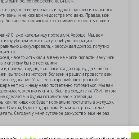
стры были более профессиональные».
емноте трудно в вену попасть и одного профессионального
эти вены, и не каждой медсестре это дано. Правда, мои
еще больше распалялся и в этот момент в палату вошел
нович? О, уже капельницу поставили. Хорошо. Мы, вам
лтизну уберем, может какую-нибудь операцию
равильно циркулировала, - рассуждал доктор, попутно
ациента.
сосед, - всего истыкали, в вену не могли попасть, замучили.
о и систему бы не поставили.
 и, правда, трудно, - согласился доктор, ну, да я не об
мки, выписки из истории болезни и решили провести вам
 исследование. У нас есть хороший электронный
сере нет, но к нему надо постепенно готовиться. Мы вам
реливаем, желтизну снять. Завтра сходите на УЗИ, потом
е сделаете, и будем готовить вас к операции.
ь как по кишочке будет нормально поступать в желудок,
всё. Считай, будете здоровым! Я вам завтра на схеме
елать. Сегодня у меня суточное дежурство, еще не раз
ел, пообещав заглянуть перед сном. Остались мы с
от о чем он поведал мне свою историю.
уем файлы
cookie
, чтобы пользоваться сайтом было удобно