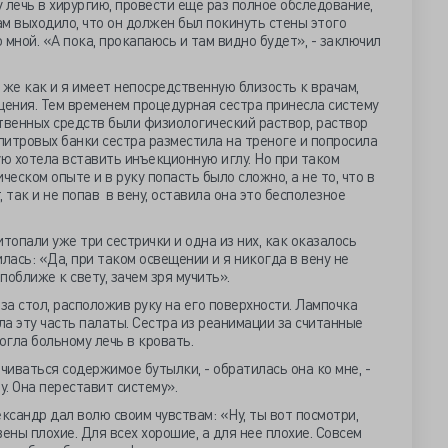
 лечь в хирургию, провести еще раз полное обследование,
ам выходило, что он должен был покинуть стены этого
мной. «А пока, прокапаюсь и там видно будет», - заключил
к же как и я имеет непосредственную близость к врачам,
щения. Тем временем процедурная сестра принесла систему
твенных средств были физиологический раствор, раствор
улитровых банки сестра разместила на треноге и попросила
ую хотела вставить инъекционную иглу. Но при таком
ческом опыте и в руку попасть было сложно, а не то, что в
 так и не попав в вену, оставила она это бесполезное
топали уже три сестрички и одна из них, как оказалось
лась: «Да, при таком освещении и я никогда в вену не
оближе к свету, зачем зря мучить».
за стол, расположив руку на его поверхности. Лампочка
а эту часть палаты. Сестра из реанимации за считанные
огла больному лечь в кровать.
чиваться содержимое бутылки, - обратилась она ко мне, -
у. Она переставит систему».
ксандр дал волю своим чувствам: «Ну, ты вот посмотри,
вены плохие. Для всех хорошие, а для нее плохие. Совсем