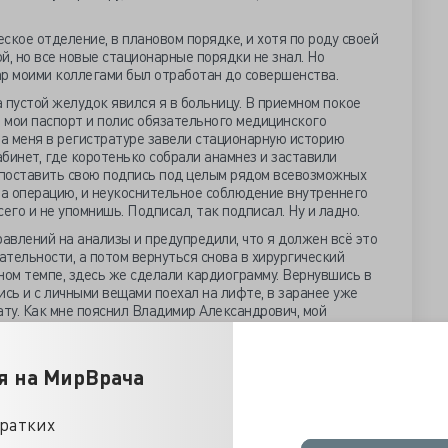
еское отделение, в плановом порядке, и хотя по роду своей
й, но все новые стационарные порядки не знал. Но
ар моими коллегами был отработан до совершенства.
а пустой желудок явился я в больницу. В приемном покое
л мои паспорт и полис обязательного медицинского
на меня в регистратуре завели стационарную историю
абинет, где коротенько собрали анамнез и заставили
л поставить свою подпись под целым рядом всевозможных
на операцию, и неукоснительное соблюдение внутреннего
его и не упомнишь. Подписал, так подписал. Ну и ладно.
авлений на анализы и предупредили, что я должен всё это
тельности, а потом вернуться снова в хирургический
ном темпе, здесь же сделали кардиограмму. Вернувшись в
ись и с личными вещами поехал на лифте, в заранее уже
ту. Как мне пояснил Владимир Александрович, мой
ду находиться один и никого ко мне больше не подселят.
ня в палату и предупредила, чтобы я после десяти часов
я на МирВрача
пищу. В противном случае, меня могли снять прямо с
ленного к операции. А пока, посоветовала отдыхать и ни о
 ни о чем не думать, если завтра тебе собираются
кратких