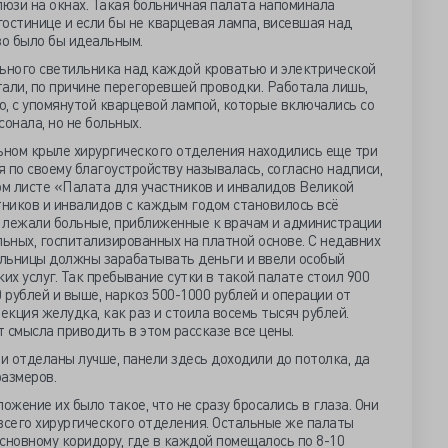
люзи на окнах. Такая больничная палата напоминала
остинице и если бы не кварцевая лампа, висевшая над
во было бы идеальным.
льного светильника над каждой кроватью и электрической
отали, по причине перегоревшей проводки. Работала лишь,
, с упомянутой кварцевой лампой, которые включались со
онала, но не больных.
ьном крыле хирургического отделения находились еще три
 по своему благоустройству называлась, согласно надписи,
м листе «Палата для участников и инвалидов Великой
тников и инвалидов с каждым годом становилось всё
е лежали больные, приближенные к врачам и администрации
ьных, госпитализированных на платной основе. С недавних
больницы должны зарабатывать деньги и ввели особый
их услуг. Так пребывание сутки в такой палате стоил 900
 рублей и выше, наркоз 500-1000 рублей и операции от
екция желудка, как раз и стоила восемь тысяч рублей.
 смысла приводить в этом рассказе все цены.
 отделаны лучше, панели здесь доходили до потолка, да
размеров.
ожение их было такое, что не сразу бросались в глаза. Они
всего хирургического отделения. Остальные же палаты
сновному коридору, где в каждой помещалось по 8-10