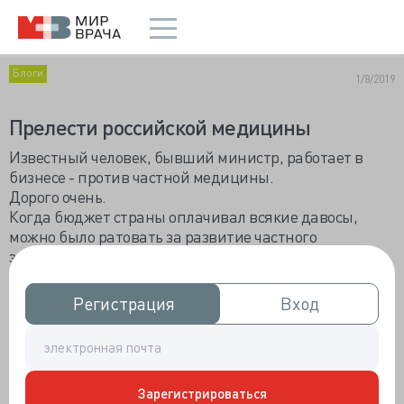
Блоги
1/8/2019
Прелести российской медицины
Известный человек, бывший министр, работает в
бизнесе - против частной медицины.
Дорого очень.
Когда бюджет страны оплачивал всякие давосы,
можно было ратовать за развитие частного
здравоохранения.
А так...
Напряг админресурс - и деньги в сохранности.
Регистрация
Регистрация
Вход
Вход
Частная - это для отчаявшихся, да?
* * *
У меня выдалась самая странная и тяжелая встреча
Зарегистрироваться