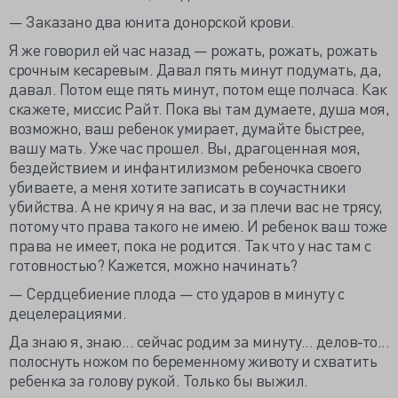
— Заказано два юнита донорской крови.
Я же говорил ей час назад — рожать, рожать, рожать
срочным кесаревым. Давал пять минут подумать, да,
давал. Потом еще пять минут, потом еще полчаса. Как
скажете, миссис Райт. Пока вы там думаете, душа моя,
возможно, ваш ребенок умирает, думайте быстрее,
вашу мать. Уже час прошел. Вы, драгоценная моя,
бездействием и инфантилизмом ребеночка своего
убиваете, а меня хотите записать в соучастники
убийства. А не кричу я на вас, и за плечи вас не трясу,
потому что права такого не имею. И ребенок ваш тоже
права не имеет, пока не родится. Так что у нас там с
готовностью? Кажется, можно начинать?
— Сердцебиение плода — сто ударов в минуту с
децелерациями.
Да знаю я, знаю... сейчас родим за минуту... делов-то...
полоснуть ножом по беременному животу и схватить
ребенка за голову рукой. Только бы выжил.