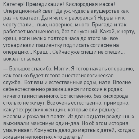
Катетер! Премедикация! Кислородная маска!
Операционный свет! Да уж, чудес в акушерстве как
раз не хватает. Да и чего я разорался? Нервы ни к
черту стали... пью, наверное, много. Бригада и так
работает молниеносно, без понуканий. Какой, к черту,
краш, если целых полтора часа до этого мы все
уговаривали пациентку подписать согласие на
операцию... Краш... Сейчас уже спеши не спеши...
вокзал отъехал.
— Большое спасибо, Мэгги. Я готов начать операцию,
как только будет готова анестезиологическая
служба. Вот вам и естественные роды, нате. Вполне
себе естественно развившаяся гипоксия в родах,
ничего таинственного. Естественно, без кислорода
столько не живут. Все очень естественно, примерно,
как у тех русских женщин, которые ели редьку с
маслом и рожали в полях. Из двенадцати рожденных
выживали максимум один-два. Но об этом история
умалчивает. Кому есть дело до мертвых детей, когда с
живыми непонятно, что делать?