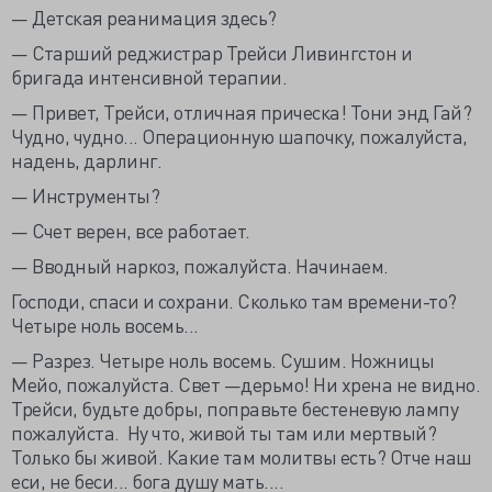
— Детская реанимация здесь?
— Старший реджистрар Трейси Ливингстон и
бригада интенсивной терапии.
— Привет, Трейси, отличная прическа! Тони энд Гай?
Чудно, чудно... Операционную шапочку, пожалуйста,
надень, дарлинг.
— Инструменты?
— Счет верен, все работает.
— Вводный наркоз, пожалуйста. Начинаем.
Господи, спаси и сохрани. Сколько там времени-то?
Четыре ноль восемь...
— Разрез. Четыре ноль восемь. Сушим. Ножницы
Мейо, пожалуйста. Свет —дерьмо! Ни хрена не видно.
Трейси, будьте добры, поправьте бестеневую лампу
пожалуйста. Ну что, живой ты там или мертвый?
Только бы живой. Какие там молитвы есть? Отче наш
еси, не беси... бога душу мать....