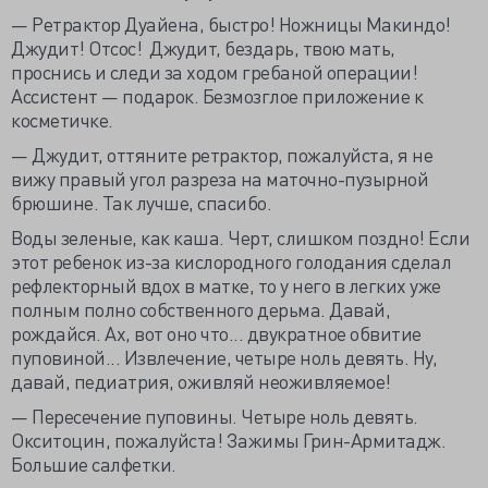
— Ретрактор Дуайена, быстро! Ножницы Макиндо!
Джудит! Отсос! Джудит, бездарь, твою мать,
проснись и следи за ходом гребаной операции!
Ассистент — подарок. Безмозглое приложение к
косметичке.
— Джудит, оттяните ретрактор, пожалуйста, я не
вижу правый угол разреза на маточно-пузырной
брюшине. Так лучше, спасибо.
Воды зеленые, как каша. Черт, слишком поздно! Если
этот ребенок из-за кислородного голодания сделал
рефлекторный вдох в матке, то у него в легких уже
полным полно собственного дерьма. Давай,
рождайся. Ах, вот оно что... двукратное обвитие
пуповиной... Извлечение, четыре ноль девять. Ну,
давай, педиатрия, оживляй неоживляемое!
— Пересечение пуповины. Четыре ноль девять.
Окситоцин, пожалуйста! Зажимы Грин-Армитадж.
Большие салфетки.