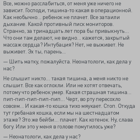
Все, можно расслабиться, от меня уже ничего не
зависит. Господи, тишина-то какая в операционной.
Как необычно... ребенок не плачет. Все затаили
дыхание. Какой противный писк мониторов.
Странно, за тринадцать лет пора бы привыкнуть...
Что они там делают, не видно... кажется, закрытый
массаж сердца? Интубация? Нет, не выживет. Не
выживет. Эх ты, парень...
— Шить матку, пожалуйста. Неонатологи, как дела у
нас?
Не слышит никто... такая тишина, а меня никто не
слышит. Все как оглохли. Или не хотят отвечать,
потому что ребенок умер. Какая страшная тишина...
пип-пип-пип-пип-пип... Черт, во рту пересохло
совсем... И какая-то кошка тихо мяукает. Стоп. Откуда
тут гребаная кошка, если мы на шестнадцатом
этаже? Это же бейби... плачет. Как котенок. Ну, слава
богу. Или это у меня в голове помутилось уже?
— Неонатологи, как дела у нас?