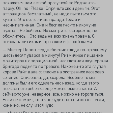
покажется вам легкой прогулкой по Риджентс-
парку. Oh, no! Please! Спрячьте свои деньги. Этот
аттракцион бесплатный, не надо пытаться это
купить. Это всего лишь правда. Голая и
несимпатичная. Она и бесплатно-то никому не
нужна... Не бойтесь. Но смотрите, осторожно, не
обожгитесь... Это ведь на всю жизнь травма. С
психоаналитиками, прозаком и флэшбэками...
— Мистер Цепов, сердцебиение плода по-прежнему
шестьдесят ударов в минуту! Ритмичное пищание
мониторов в операционной, неотложная акушерская
бригада поднята по тревоге. Наконец-то эта глупая
корова Райт дала согласие на экстренное кесарево
сечение. Снизошла, да, созрела. Вообще-то мы
должны были его сделать час назад, когда этого
несчастного ребенка еще можно было спасти. А
сейчас-то уже, наверное, все, можно не торопиться.
Если не помрет, то точно будет парализован... если,
конечно, не случится чудо.
— Миссис Райт, пожалуйста, подпишите вот здесь.