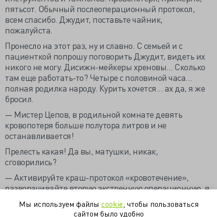
пятьсот. Обычный послеоперационный протокол,
всем спасибо. Джудит, поставьте чайник,
пожалуйста.
Пронесло на этот раз, ну и славно. С семьей и с
пациенткой попрошу поговорить Джудит, видеть их
никого не могу. Дисижн-мейкеры хреновы... Сколько
там еще работать-то? Четыре с половиной часа...
полная родилка народу. Курить хочется... ах да, я же
бросил.
— Мистер Цепов, в родильной комнате девять
кровопотеря больше полутора литров и не
останавливается!
Прелесть какая! Да вы, матушки, никак,
сговорились?
— Активируйте краш-протокол «кровотечение»,
разворачивайте вторую экстренную операционную, я
бегу!
Мы используем файлы
cookie
, чтобы пользоваться
Ну, сейчас начнется... правда... весело будет...
сайтом было удобно