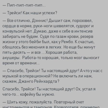
— Пип-пип-пип-пип...
— Трейси! Как наши успехи?
— Все отлично, Дэннис! Дышит сам, порозовел,
сердце в норме, руки-ноги шевелятся, судорог и
конвульсий нет. Думаю, даже к себе в интенсив
забирать не будем. Судя по газам крови, резерв
жизни у этого бейби был, как у Рембо. К счастью,
обошлось без мекония в легких. Но еще бы минут
пять-десять — и все ... Хорошая работа,
акушеры. Работа-то хорошая, только мозг выносит
время от времени...
— Спасибо, Трейси! Ты настоящий друг! А что у нас с
музыкой в операционной? Не включить ли нам,
скажем, Джанго Рейнхардта?
Спасибо, Трейси! Ты настоящий друг! Ох, устал я
чего-то... кофейку бы нужно.
— Шить кожу, пожалуйста. Повторный счет
инструментов и тампонов. Кровопотеря, примерно,