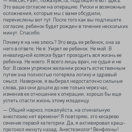
Это ваше согласие на операцию. Риски и возможные
осложнения, которые мы с вами обсудили,
перечислены вот тут. После того как вы подпишете
согласие, ребенок будет рожден в течение нескольких
минут. Спасибо.
Почему я на нее злюсь? Это ведь ее ребенок, она за
него в ответе. Не я. Умрет ее ребенок. Не мой. В
инвалидной коляске будет проходить вся жизнь ее
ребенка. Не моего. Я всего лишь врач, не судья и не
бог. В своем упрямом желании рожать естественным
путем она полностью потеряла логику и здравый
смысл. Наверное, я выбирал недостаточно сильные
слова, раз они дошли до нее только через час,
изменив ее отношение к операции, хорошо бы еще
успеть спасти жизнь этому младенцу.
— Общий наркоз, пожалуйста, на спинальную
анестезию нет времени! Я повторяю, это кесарево
сечение первой категории. Да, я активировал краш-
протокол минуту назад. Анестезиолог! Венфлоны!