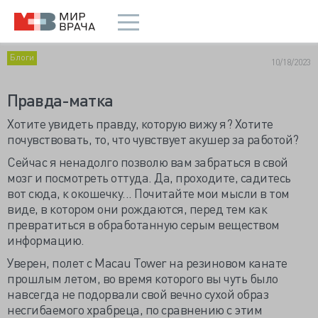
Блоги
10/18/2023
Правда-матка
Хотите увидеть правду, которую вижу я? Хотите
почувствовать, то, что чувствует акушер за работой?
Сейчас я ненадолго позволю вам забраться в свой
мозг и посмотреть оттуда. Да, проходите, садитесь
вот сюда, к окошечку... Почитайте мои мысли в том
виде, в котором они рождаются, перед тем как
превратиться в обработанную серым веществом
информацию.
Уверен, полет c Macau Tower на резиновом канате
прошлым летом, во время которого вы чуть было
навсегда не подорвали свой вечно сухой образ
несгибаемого храбреца, по сравнению с этим