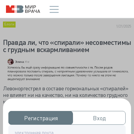
Блоги
1/21/2025
Правда ли, что «спирали» несовместимы
с грудным вскармливанием
Левоноргестрел в составе гормональных «спиралей»
не влияет ни на качество, ни на количество грудного
молока. Развитие и рост детей никак не отличается.
Есть единственное рандомизированное
контролируемое исследование (РКИ), которое
Регистрация
Регистрация
Вход
Вход
показало, что введение ЛНГ-ВМС сразу после родов
может уменьшить продолжительность грудного