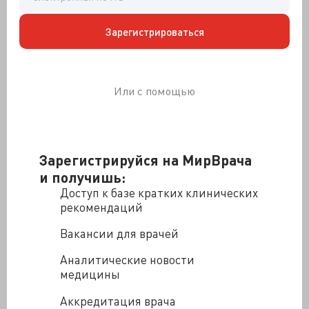
вскармливания по сравнению с отсроченным
введением. Но два других РКИ, которые оценивали
Зарегистрироваться
раннее и отсроченное начало применения
прогестагеновых контрацептивов, не показали
различий в параметрах грудного вскармливания.
Или с помощью
Зарегистрируйся на МирВрача
и получишь:
Доступ к базе кратких клинических
рекомендаций
Вакансии для врачей
Аналитические новости
медицины
Аккредитация врача