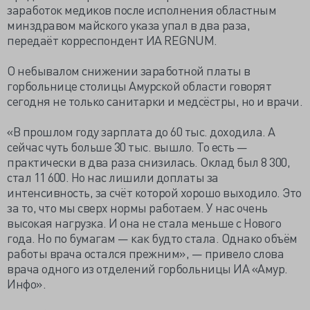
заработок медиков после исполнения областным
минздравом майского указа упал в два раза,
передаёт корреспондент ИА REGNUM.
О небывалом снижении заработной платы в
горбольнице столицы Амурской области говорят
сегодня не только санитарки и медсёстры, но и врачи.
«В прошлом году зарплата до 60 тыс. доходила. А
сейчас чуть больше 30 тыс. вышло. То есть —
практически в два раза снизилась. Оклад был 8 300,
стал 11 600. Но нас лишили доплаты за
интенсивность, за счёт которой хорошо выходило. Это
за то, что мы сверх нормы работаем. У нас очень
высокая нагрузка. И она не стала меньше с Нового
года. Но по бумагам — как будто стала. Однако объём
работы врача остался прежним», — привело слова
врача одного из отделений горбольницы ИА «Амур.
Инфо».