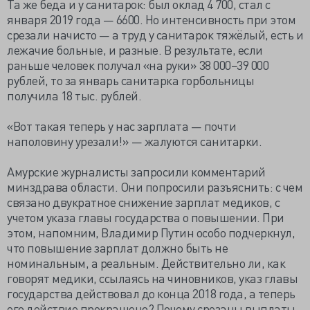
Та же беда и у санитарок: был оклад 4 700, стал с
января 2019 года — 6600. Но интенсивность при этом
срезали начисто — а труд у санитарок тяжёлый, есть и
лежачие больные, и разные. В результате, если
раньше человек получал «на руки» 38 000−39 000
рублей, то за январь санитарка горбольницы
получила 18 тыс. рублей.
«Вот такая теперь у нас зарплата — почти
наполовину урезали!» — жалуются санитарки.
Амурские журналисты запросили комментарий
минздрава области. Они попросили разъяснить: с чем
связано двукратное снижение зарплат медиков, с
учетом указа главы государства о повышении. При
этом, напомним, Владимир Путин особо подчеркнул,
что повышение зарплат должно быть не
номинальным, а реальным. Действительно ли, как
говорят медики, ссылаясь на чиновников, указ главы
государства действовал до конца 2018 года, а теперь
его действие прекращено? Почему срезаны выплаты