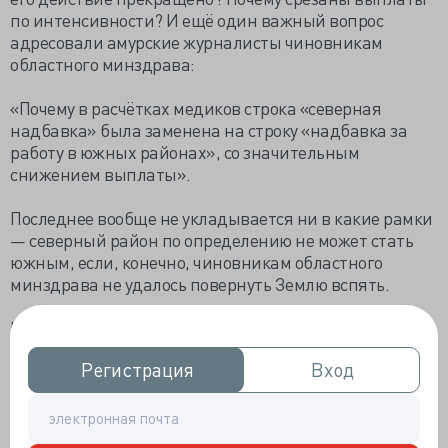
по интенсивности? И ещё один важный вопрос
адресовали амурские журналисты чиновникам
областного минздрава:
«Почему в расчётках медиков строка «северная
надбавка» была заменена на строку «надбавка за
работу в южных районах», со значительным
снижением выплаты».
Последнее вообще не укладывается ни в какие рамки
— северный район по определению не может стать
южным, если, конечно, чиновникам областного
минздрава не удалось повернуть Землю вспять.
Из областного минздрава ответили:
Регистрация
Регистрация
Вход
Вход
«Зарплата работника зависит от его квалификации,
сложности, количества и качества выполняемой
работы и может быть как выше, так и ниже целевого
значения, установленного указом 597, плановых или