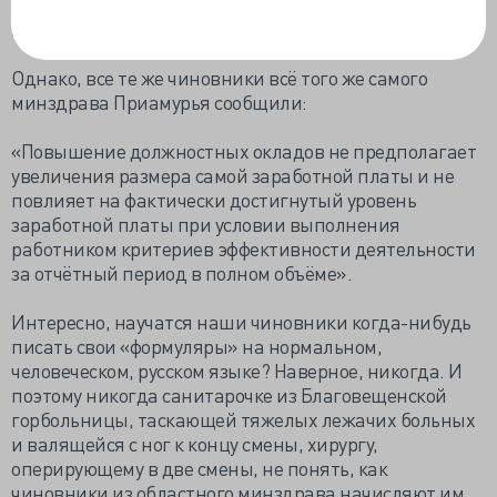
признали, что снижение начисленной заработной
платы недопустимо.
Однако, все те же чиновники всё того же самого
минздрава Приамурья сообщили:
«Повышение должностных окладов не предполагает
увеличения размера самой заработной платы и не
повлияет на фактически достигнутый уровень
заработной платы при условии выполнения
работником критериев эффективности деятельности
за отчётный период в полном объёме».
Интересно, научатся наши чиновники когда-нибудь
писать свои «формуляры» на нормальном,
человеческом, русском языке? Наверное, никогда. И
поэтому никогда санитарочке из Благовещенской
горбольницы, таскающей тяжелых лежачих больных
и валящейся с ног к концу смены, хирургу,
оперирующему в две смены, не понять, как
чиновники из областного минздрава начисляют им