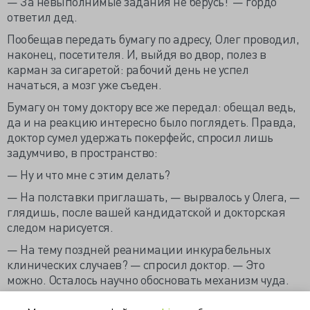
— За невыполнимые задания не берусь! — гордо
ответил дед.
Пообещав передать бумагу по адресу, Олег проводил,
наконец, посетителя. И, выйдя во двор, полез в
карман за сигаретой: рабочий день не успел
начаться, а мозг уже съеден.
Бумагу он тому доктору все же передал: обещал ведь,
да и на реакцию интересно было поглядеть. Правда,
доктор сумел удержать покерфейс, спросил лишь
задумчиво, в пространство:
— Ну и что мне с этим делать?
— На полставки приглашать, — вырвалось у Олега, —
глядишь, после вашей кандидатской и докторская
следом нарисуется.
— На тему поздней реанимации инкурабельных
клинических случаев? — спросил доктор. — Это
можно. Осталось научно обосновать механизм чуда.
https://dpmmax.livejournal.com/935216.html