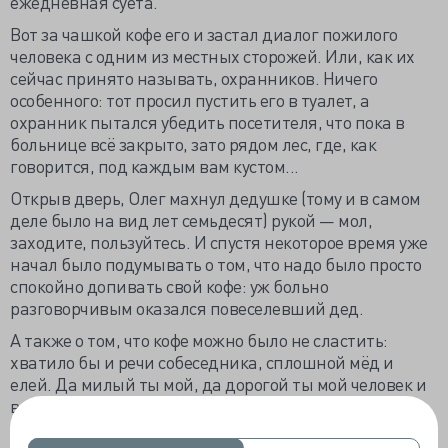
ежедневная суета.
Вот за чашкой кофе его и застал диалог пожилого
человека с одним из местных сторожей. Или, как их
сейчас принято называть, охранников. Ничего
особенного: тот просил пустить его в туалет, а
охранник пытался убедить посетителя, что пока в
больнице всё закрыто, зато рядом лес, где, как
говорится, под каждым вам кустом...
Открыв дверь, Олег махнул дедушке (тому и в самом
деле было на вид лет семьдесят) рукой — мол,
заходите, пользуйтесь. И спустя некоторое время уже
начал было подумывать о том, что надо было просто
спокойно допивать свой кофе: уж больно
разговорчивым оказался повеселевший дед.
А также о том, что кофе можно было не сластить:
хватило бы и речи собеседника, сплошной мёд и
елей. Да милый ты мой, да дорогой ты мой человек и
всё такое. И что-то в этом словесном потоке про
чудеса, которые случаются и про то, что и сам он тоже