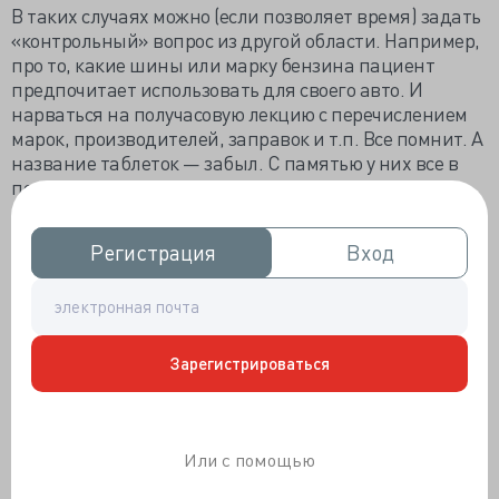
В таких случаях можно (если позволяет время) задать
«контрольный» вопрос из другой области. Например,
про то, какие шины или марку бензина пациент
предпочитает использовать для своего авто. И
нарваться на получасовую лекцию с перечислением
марок, производителей, заправок и т.п. Все помнит. А
название таблеток — забыл. С памятью у них все в
порядке, только предрассудков избыток. Таким
товарищам с детства внушался стереотип, что
жаловаться на здоровье — удел слабаков, и
Регистрация
Регистрация
Вход
Вход
недостойно мачо, советского офицера, большого
начальника, отца и опоры семейства (нужное
подчеркнуть). Диету эти товарищи не соблюдают, все
болезни лечат или коньяком (который почитают за
панацею), или абсурдными «народными методами».
Зарегистрироваться
Иногда такое отношение к болезни — просто
манипуляция, иногда честная (но глупая) «позиция».
Понятно, что большинство забот по лечению таких
пациентов ложится на хрупкие плечи их жен.
Или с помощью
Известный врач и писатель Максим Осипов прямо