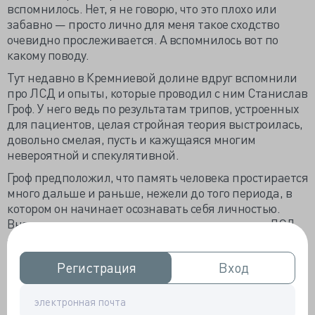
вспомнилось. Нет, я не говорю, что это плохо или
забавно — просто лично для меня такое сходство
очевидно прослеживается. А вспомнилось вот по
какому поводу.
Тут недавно в Кремниевой долине вдруг вспомнили
про ЛСД и опыты, которые проводил с ним Станислав
Гроф. У него ведь по результатам трипов, устроенных
для пациентов, целая стройная теория выстроилась,
довольно смелая, пусть и кажущаяся многим
невероятной и спекулятивной.
Гроф предположил, что память человека простирается
много дальше и раньше, нежели до того периода, в
котором он начинает осознавать себя личностью.
Вначале, записывая переживания тех, кто под ЛСД
«вспомнил» себя плавающим в утробе матери,
рождающимся на свет и т.п., он (там, где это было
Регистрация
Регистрация
Вход
Вход
возможно) собрал анамнез и у родителей пациента. И
нашёл много совпадений между тем, что переживал
пациент, и тем, что рассказывала мать. Потом он