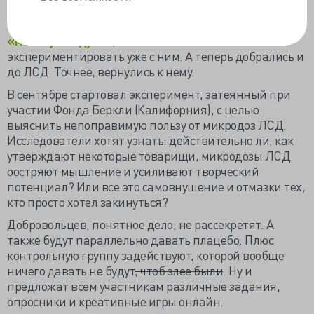
ли
депрессию грибочками
, потом вспомнили
про
диметилтриптамин, некогда названный
«молекулой духа»
, и начали заново
экспериментировать уже с ним. А теперь добрались и
до ЛСД. Точнее, вернулись к нему.
В сентябре стартовал эксперимент, затеянный при
участии Фонда Беркли (Калифорния), с целью
выяснить непоправимую пользу от микродоз ЛСД.
Исследователи хотят узнать: действительно ли, как
утверждают некоторые товарищи, микродозы ЛСД
оостряют мышление и усиливают творческий
потенциал? Или все это самовнушение и отмазки тех,
кто просто хотел закинуться?
Добровольцев, понятное дело, не рассекретят. А
также будут параллельно давать плацебо. Плюс
контрольную группу задействуют, которой вообще
ничего давать не будут
, чтоб злее были
. Ну и
предложат всем участникам различные задания,
опросники и креативные игры онлайн.