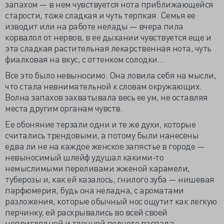
запахом — в нем чувствуется нота приближающейся
старости, тоже сладкая и чуть терпкая. Семья ее
изводит или на работе нелады — вчера пила
корвалол от нервов, в ее дыхании чувствуется еще и
эта сладкая растительная лекарственная нота, чуть
фиалковая на вкус, с оттенком солодки…
Все это было невыносимо. Она ловила себя на мысли,
что стала невнимательной к словам окружающих.
Волна запахов захватывала весь ее ум, не оставляя
места другим органам чувств.
Ее обоняние терзали одни и те же духи, которые
считались трендовыми, а потому были нанесены
едва ли не на каждое женское запястье в городе —
невыносимый шлейф удушал какими-то
немыслимыми переливами жженой карамели,
туберозы и, как ей казалось, гнилого зуба — нишевая
парфюмерия, будь она неладна, с ароматами
разложения, которые обычный нос ощутит как легкую
перчинку, ей раскрывались во всей своей
неприглядной и тленной полноте распада.