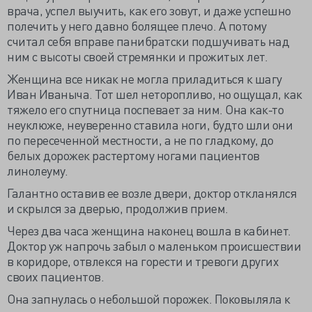
врача, успел выучить, как его зовут, и даже успешно
полечить у него давно болящее плечо. А потому
считал себя вправе панибратски подшучивать над
ним с высоты своей стремянки и прожитых лет.
Женщина все никак не могла приладиться к шагу
Иван Иваныча. Тот шел неторопливо, но ощущал, как
тяжело его спутница поспевает за ним. Она как-то
неуклюже, неуверенно ставила ноги, будто шли они
по пересеченной местности, а не по гладкому, до
белых дорожек растертому ногами пациентов
линолеуму.
Галантно оставив ее возле двери, доктор откланялся
и скрылся за дверью, продолжив прием.
Через два часа женщина наконец вошла в кабинет.
Доктор уж напрочь забыл о маленьком происшествии
в коридоре, отвлекся на горести и тревоги других
своих пациентов.
Она запнулась о небольшой порожек. Поковыляла к