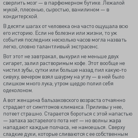
сверлить мозг — в парфюмерном бутике. Лежалой
мукой, плесенью, сыростью, ванилином — в
кондитерской.
В десяти шагах от человека она часто ощущала всю
его историю. Если не болезни или жизни, то уж
события последних несколько часов могла назвать
легко, словно талантливый экстрасенс.
Вот этот не завтракал, выкурил не меньше двух
сигарет, залил растворимым кофе. Этот вообще не
чистил зубы, сутки или больше назад пил какую-то
сивуху, вечером взял шаурму на углу — в ней было
слишком много лука; утром щедро полил себя
одеколоном.
А вот женщина бальзаковского возраста отчаянно
страдает от симптомов климакса. Приливы у нее,
потеет страшно. Старается бороться с этой напастью
— запаха застарелого пота нет — но волны жара
нападают каждые полчаса, не намоешься. Сверху
сладкие духи, которые сливаются с ее собственным