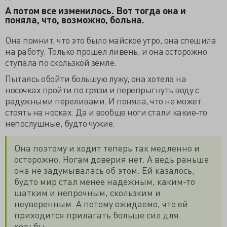
А потом все изменилось. Вот тогда она и
поняла, что, возможно, больна.
Она помнит, что это было майское утро, она спешила
на работу. Только прошел ливень, и она осторожно
ступала по скользкой земле.
Пытаясь обойти большую лужу, она хотела на
носочках пройти по грязи и перепрыгнуть воду с
радужными переливами. И поняла, что не может
стоять на носках. Да и вообще ноги стали какие-то
непослушные, будто чужие.
Она поэтому и ходит теперь так медленно и
осторожно. Ногам доверия нет. А ведь раньше
она не задумывалась об этом. Ей казалось,
будто мир стал менее надежным, каким-то
шатким и непрочным, скользким и
неуверенным. А потому ожидаемо, что ей
приходится прилагать больше сил для
ходьбы…