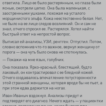
ответила. Лицо ее было растерянным, но глаза были
ясные, смотрели цепко. Она была маленькая, с
заостренными ушками, похожая на усталого
морщинистого эльфа. Кожа неестественно белая. Нет,
не было на ее лице следов возлияний. Он и сам не
знал, отчего спросил ее. Растерялся. Хотел найти
быстрый ответ на непростой вопрос.
Выписал ей анализы, УЗИ, рентген. Отпустил. Потом,
словно вспомнив что-то важное, вернул женщину от
порога — она чуть было снова не споткнулась.
— Покажи-ка мне язык, голубчик.
Она показала. Ярко-красный, блестящий, будто
лаковый, он контрастировал с ее бледной кожей.
Отчего создавалось впечатление потусторонности
этой странной женщины, которая вроде бы не пьет, а
при этом едва держится на ногах.
Иван Иваныч вздохнул. Анализы придут и
подтвердят его диагноз. Нечего ждать — у пациентки
глоссит, воспаление языка, какое бывает при