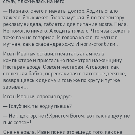
стулу, плюхнулась на него.
— Не знаю, с чего и начать, доктор. Ходить стало
тяжело. Язык жжет. Голова мутная. Я по телевизору
рекламу видела, таблетки для питания мозга. Пила.
Не помогло ничего. А ходить тяжело. Что язык жжет, я
тоже вам не говорила. И голова какая-то мутная-
мутная, как в скафандре хожу. И ноги-столбики…
Иван Иваныч оставил печатать анамнез в
компьютере и пристально посмотрел на женщину.
Нестарая вроде. Совсем нестарая. А говорит, как
столетняя бабка, перескакивая с пятого не десятое,
возвращаясь к одному и тому же по кругу и тут же
забывая…
Иван Иваныч спросил вдруг:
— Голубчик, ты водку пьешь?
— Нет, доктор, нет! Христом Богом, вот как на духу, не
пью совсем!
Она не врала. Иван понял это еще до того, как она