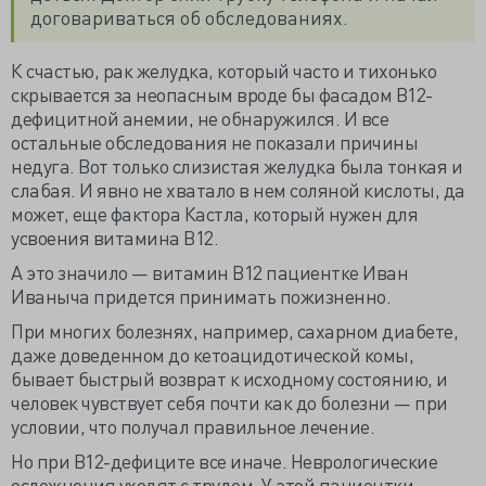
договариваться об обследованиях.
К счастью, рак желудка, который часто и тихонько
скрывается за неопасным вроде бы фасадом В12-
дефицитной анемии, не обнаружился. И все
остальные обследования не показали причины
недуга. Вот только слизистая желудка была тонкая и
слабая. И явно не хватало в нем соляной кислоты, да
может, еще фактора Кастла, который нужен для
усвоения витамина В12.
А это значило — витамин В12 пациентке Иван
Иваныча придется принимать пожизненно.
При многих болезнях, например, сахарном диабете,
даже доведенном до кетоацидотической комы,
бывает быстрый возврат к исходному состоянию, и
человек чувствует себя почти как до болезни — при
условии, что получал правильное лечение.
Но при В12-дефиците все иначе. Неврологические
осложнения уходят с трудом. У этой пациентки