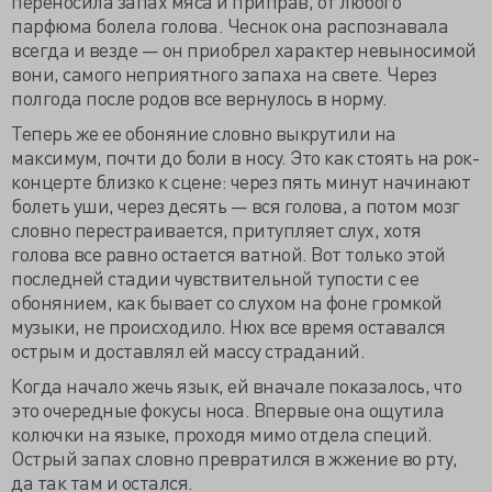
переносила запах мяса и приправ, от любого
парфюма болела голова. Чеснок она распознавала
всегда и везде — он приобрел характер невыносимой
вони, самого неприятного запаха на свете. Через
полгода после родов все вернулось в норму.
Теперь же ее обоняние словно выкрутили на
максимум, почти до боли в носу. Это как стоять на рок-
концерте близко к сцене: через пять минут начинают
болеть уши, через десять — вся голова, а потом мозг
словно перестраивается, притупляет слух, хотя
голова все равно остается ватной. Вот только этой
последней стадии чувствительной тупости с ее
обонянием, как бывает со слухом на фоне громкой
музыки, не происходило. Нюх все время оставался
острым и доставлял ей массу страданий.
Когда начало жечь язык, ей вначале показалось, что
это очередные фокусы носа. Впервые она ощутила
колючки на языке, проходя мимо отдела специй.
Острый запах словно превратился в жжение во рту,
да так там и остался.