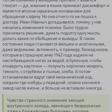
глоссит — да, жжение в языке приносит дискомфорт и
является вполне серьезным основанием для
обращения к врачу. Но она отчего-то не пошла к
доктору. Иван Иваныч догадывался, почему: у нее
начались изменения психики. Было трудно
принимать решения, думать подолгу одну мысль,
делать какие-то обобщения и выводы. В таком
состоянии люди становятся вялыми и апатичными,
даже ведомыми: вспомнить, к примеру, блокадников,
которые в страшную зиму 1942 года ходили на
несгибающихся ногах за водой, в булочную, чтобы
отоварить карточки — получить кирпичик мокрого,
темного, с отрубями и пылью, хлеба. А потом
останавливали вдруг свой механический ход,
оседали где-нибудь у парадной, словно кончился
завод часов жизни, и больше не вставали никогда…
Чувство странного онемения эмоций,
внутреннего холода, звенящего безразличия
даже к ближайшему будущему, которое