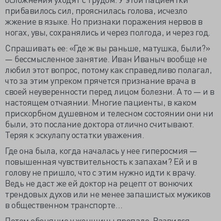
прибавилось сил, прояснилась голова, исчезло
жжение в языке. Но признаки поражения нервов в
ногах, увы, сохранялись и через полгода, и через год.
Спрашивать ее: «Где ж вы раньше, матушка, были?»
— бессмысленное занятие. Иван Иваныч вообще не
любил этот вопрос, потому как справедливо полагал,
что за этим упреком прячется признание врача в
своей неуверенности перед лицом болезни. А то — и в
настоящем отчаянии. Многие пациенты, в каком
прискорбном душевном и телесном состоянии они ни
были, это послание доктора отлично считывают.
Теряя к эскулапу остатки уважения.
Где она была, когда началась у нее гиперосмия —
повышенная чувствительность к запахам? Ей и в
голову не пришло, что с этим нужно идти к врачу.
Ведь не даст же ей доктор на рецепт от вонючих
трендовых духов или не менее запашистых мужиков
в общественном транспорте…
Потом обоняние у женщины пропало. Развился