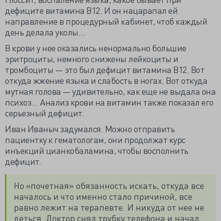
дефиците витамина В12. И он нацарапал ей
направление в процедурный кабинет, чтоб каждый
день делала уколы…
В крови у нее оказались ненормально большие
эритроциты, немного снижены лейкоциты и
тромбоциты — это был дефицит витамина В12. Вот
откуда жжение языка и слабость в ногах. Вот откуда
мутная голова — удивительно, как еще не выдала она
психоз… Анализ крови на витамин также показал его
серьезный дефицит.
Иван Иваныч задумался. Можно отправить
пациентку к гематологам, они продолжат курс
инъекций цианкобаламина, чтобы восполнить
дефицит.
Но «почетная» обязанность искать, откуда все
началось и что именно стало причиной, все
равно лежит на терапевте. И никуда от нее не
деться. Доктор снял трубку телефона и начал