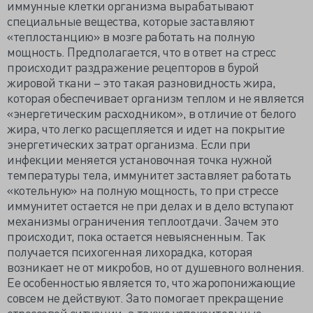
иммунные клетки организма вырабатывают
специальные вещества, которые заставляют
«теплостанцию» в мозге работать на полную
мощность. Предполагается, что в ответ на стресс
происходит раздражение рецепторов в бурой
жировой ткани – это такая разновидность жира,
которая обеспечивает организм теплом и не является
«энергетическим расходником», в отличие от белого
жира, что легко расщепляется и идет на покрытие
энергетических затрат организма. Если при
инфекции меняется установочная точка нужной
температуры тела, иммунитет заставляет работать
«котельную» на полную мощность, то при стрессе
иммунитет остается не при делах и в дело вступают
механизмы ограничения теплоотдачи. Зачем это
происходит, пока остается невыясненным. Так
получается психогенная лихорадка, которая
возникает не от микробов, но от душевного волнения.
Ее особенностью является то, что жаропонижающие
совсем не действуют. Зато помогает прекращение
стрессовой ситуации, а также успокоительные