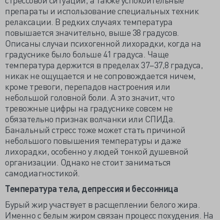
препараты и использование специальных техник
релаксации. В редких случаях температура
повышается значительно, выше 38 градусов.
Описаны случаи психогенной лихорадки, когда на
градуснике было больше 41 градуса. Чаще
температура держится в пределах 37–37,8 градуса,
никак не ощущается и не сопровождается ничем,
кроме тревоги, перепадов настроения или
небольшой головной боли. А это значит, что
тревожные цифры на градуснике совсем не
обязательно признак волчанки или СПИДа.
Банальный стресс тоже может стать причиной
небольшого повышения температуры и даже
лихорадки, особенно у людей тонкой душевной
организации. Однако не стоит заниматься
самодиагностикой.
Температура тела, депрессия и бессонница
Бурый жир участвует в расщеплении белого жира.
Именно с белым жиром связан процесс похудения. На