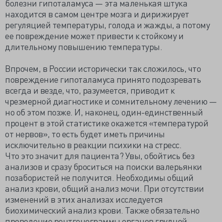
болезни гипоталамуса — эта маленькая штука
находится в самом центре мозга и дирижирует
регуляцией температуры, голода и жажды, а потому
ее повреждение может привести к стойкому и
длительному повышению температуры.
Впрочем, в России исторически так сложилось, что
повреждение гипоталамуса принято подозревать
всегда и везде, что, разумеется, приводит к
чрезмерной диагностике и сомнительному лечению —
но об этом позже. И, наконец, один-единственный
процент в этой статистике окажется «температурой
от нервов», то есть будет иметь причины
исключительно в реакции психики на стресс.
Что это значит для пациента? Увы, обойтись без
анализов и сразу броситься на поиски валерьянки
позабористей не получится. Необходимы общий
анализ крови, общий анализ мочи. При отсутствии
изменений в этих анализах исследуется
биохимический анализ крови. Также обязательно
проведение рентгенограммы органов грудной