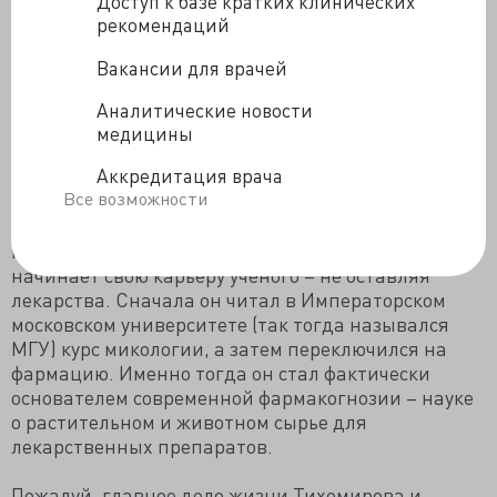
Доступ к базе кратких клинических
диссертацию «Спорынья, её строение, история
рекомендаций
развития и влияние на организм при хроническом
отравлении ею кур». Так что и к токсикологии и
Вакансии для врачей
даже наркологии наш герой имел самое прямое
отношение: как вы помните, через 65 лет после
Аналитические новости
Тихомирова Альберт Хоффман именно из веществ,
медицины
содержащихся в спорынье, получил ЛСД-25, а
Аккредитация врача
через 70 лет после диссертации открыл
Все возможности
галлюциногенное действие препарата.
Год спустя Тихомиров возвращается в Москву и
начинает свою карьеру ученого – не оставляя
лекарства. Сначала он читал в Императорском
московском университете (так тогда назывался
МГУ) курс микологии, а затем переключился на
фармацию. Именно тогда он стал фактически
основателем современной фармакогнозии – науке
о растительном и животном сырье для
лекарственных препаратов.
Пожалуй, главное дело жизни Тихомирова и