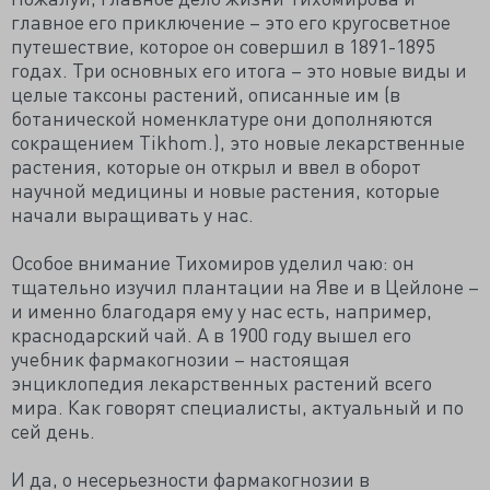
главное его приключение – это его кругосветное
путешествие, которое он совершил в 1891-1895
годах. Три основных его итога – это новые виды и
целые таксоны растений, описанные им (в
ботанической номенклатуре они дополняются
сокращением Tikhom.), это новые лекарственные
растения, которые он открыл и ввел в оборот
научной медицины и новые растения, которые
начали выращивать у нас.
Особое внимание Тихомиров уделил чаю: он
тщательно изучил плантации на Яве и в Цейлоне –
и именно благодаря ему у нас есть, например,
краснодарский чай. А в 1900 году вышел его
учебник фармакогнозии – настоящая
энциклопедия лекарственных растений всего
мира. Как говорят специалисты, актуальный и по
сей день.
И да, о несерьезности фармакогнозии в