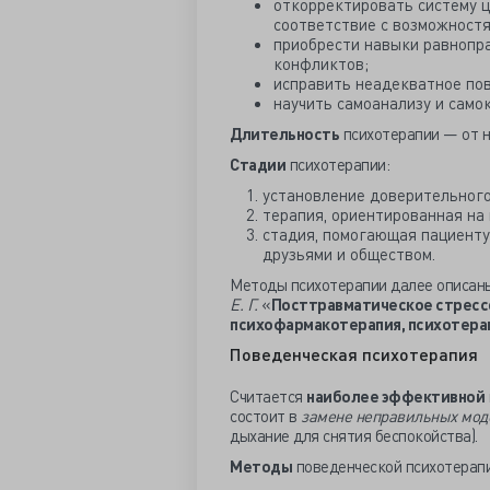
откорректировать систему ц
соответствие с возможностя
приобрести навыки равнопр
конфликтов;
исправить неадекватное пов
научить самоанализу и само
Длительность
психотерапии — от н
Стадии
психотерапии:
установление доверительного
терапия, ориентированная на 
стадия, помогающая пациенту
друзьями и обществом.
Методы психотерапии далее описан
Е. Г.
«
Посттравматическое стрессо
психофармакотерапия, психотера
Поведенческая психотерапия
Считается
наиболее эффективной
состоит в
замене неправильных мод
дыхание для снятия беспокойства).
Методы
поведенческой психотерап