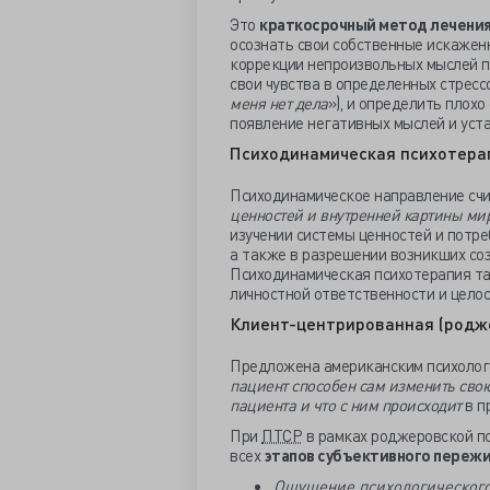
Это
краткосрочный метод лечени
осознать свои собственные искажен
коррекции непроизвольных мыслей п
свои чувства в определенных стрессо
меня нет дела
»), и определить плох
появление негативных мыслей и уста
Психодинамическая психотера
Психодинамическое направление сч
ценностей и внутренней картины ми
изучении системы ценностей и потре
а также в разрешении возникших со
Психодинамическая психотерапия т
личностной ответственности и целос
Клиент-центрированная (родж
Предложена американским психоло
пациент способен сам изменить сво
пациента и что с ним происходит
в пр
При
ПТСР
в рамках роджеровской пс
всех
этапов субъективного пережи
Ощущение психологического