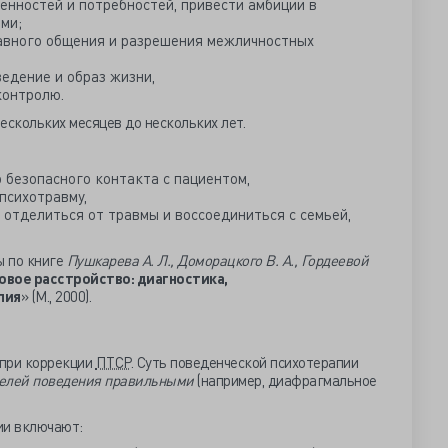
енностей и потребностей, привести амбиции в
ми;
авного общения и разрешения межличностных
едение и образ жизни,
контролю.
ескольких месяцев до нескольких лет.
 безопасного контакта с пациентом,
психотравму,
 отделиться от травмы и воссоединиться с семьей,
ы по книге
Пушкарева А. Л., Доморацкого В. А., Гордеевой
вое расстройство: диагностика,
пия
» (М., 2000).
при коррекции
ПТСР
. Суть поведенческой психотерапии
елей поведения правильными
(например, диафрагмальное
ии включают: