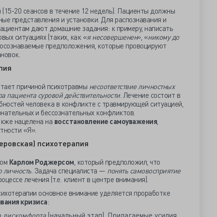
я
(15-20 сеансов в течение 12 недель). Пациенты должны
ные представления и установки. Для распознавания и
ациентам дают домашние задания: к примеру, написать
вых ситуациях (таких, как «
я несовершенен
», «
никому до
о осознаваемые предположения, которые провоцируют
новок.
пия
итает причиной психотравмы
несоответствие личностных
ра пациента суровой действительности
. Лечение состоит в
бностей человека в конфликте с травмирующей ситуацией,
знательных и бессознательных конфликтов.
акже нацелена на
восстановление самоуважения
,
тности «Я».
еровская) психотерапия
гом
Карлом Роджерсом
, который предположил, что
ю личность
. Задача специалиста —
понять самовосприятие
оцессе лечения (т.е. клиент в центре внимания).
ихотерапии основное внимание уделяется проработке
вания кризиса
:
 дискомфорта
(начальный этап). Прилагаемые усилия