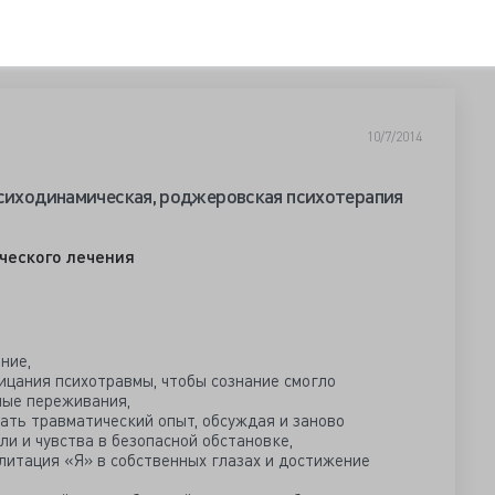
10/7/2014
психодинамическая, роджеровская психотерапия
ческого лечения
ние,
ицания психотравмы, чтобы сознание смогло
ные переживания,
ать травматический опыт, обсуждая и заново
и и чувства в безопасной обстановке,
литация «Я» в собственных глазах и достижение