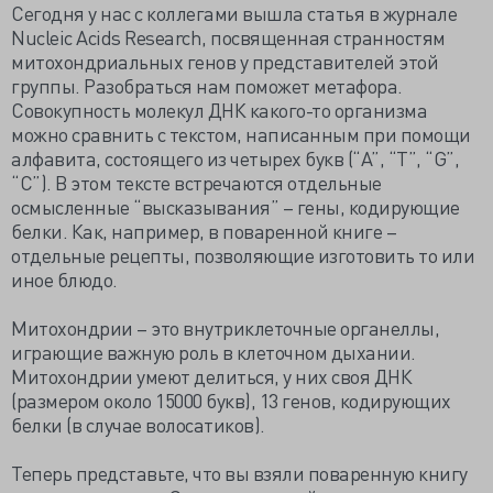
Сегодня у нас с коллегами вышла статья в журнале
Nucleic Acids Research, посвященная странностям
митохондриальных генов у представителей этой
группы. Разобраться нам поможет метафора.
Совокупность молекул ДНК какого-то организма
можно сравнить с текстом, написанным при помощи
алфавита, состоящего из четырех букв (“A”, “T”, “G”,
“C”). В этом тексте встречаются отдельные
осмысленные “высказывания” – гены, кодирующие
белки. Как, например, в поваренной книге –
отдельные рецепты, позволяющие изготовить то или
иное блюдо.
Митохондрии – это внутриклеточные органеллы,
играющие важную роль в клеточном дыхании.
Митохондрии умеют делиться, у них своя ДНК
(размером около 15000 букв), 13 генов, кодирующих
белки (в случае волосатиков).
Теперь представьте, что вы взяли поваренную книгу