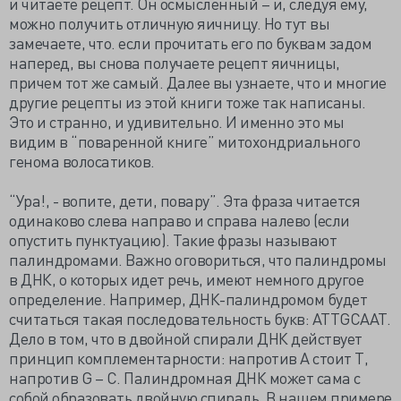
и читаете рецепт. Он осмысленный – и, следуя ему,
можно получить отличную яичницу. Но тут вы
замечаете, что. если прочитать его по буквам задом
наперед, вы снова получаете рецепт яичницы,
причем тот же самый. Далее вы узнаете, что и многие
другие рецепты из этой книги тоже так написаны.
Это и странно, и удивительно. И именно это мы
видим в “поваренной книге” митохондриального
генома волосатиков.
“Ура!, - вопите, дети, повару”. Эта фраза читается
одинаково слева направо и справа налево (если
опустить пунктуацию). Такие фразы называют
палиндромами. Важно оговориться, что палиндромы
в ДНК, о которых идет речь, имеют немного другое
определение. Например, ДНК-палиндромом будет
считаться такая последовательность букв: ATTGCAAT.
Дело в том, что в двойной спирали ДНК действует
принцип комплементарности: напротив А стоит T,
напротив G – С. Палиндромная ДНК может сама с
собой образовать двойную спираль. В нашем примере