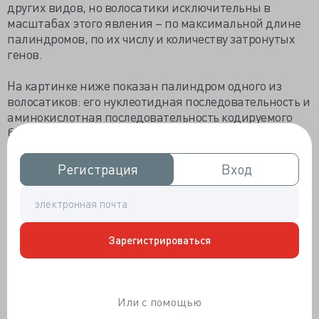
других видов, но волосатики исключительны в
масштабах этого явления – по максимальной длине
палиндромов, по их числу и количеству затронутых
генов.
На картинке ниже показан палиндром одного из
волосатиков: его нуклеотидная последовательность и
аминокислотная последовательность кодируемого
белка. На рисунке B показано, что бывают участки
ДНК, которые являются частью сразу двух
палиндромов, и что кодируемые белки не только
Регистрация
Регистрация
Вход
Вход
сходны у разных видов волосатиков (Chordodes,
Gordionus, Gordius), но и похожи на родственные
белки других организмов.
Зарегистрироваться
Или с помощью
Разумеется, мы опасались, что все это может быть
ошибкой. Наши приборы могли неправильно