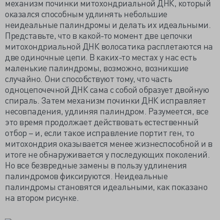
механизм починки митохондриальной ДНК, который
оказался способным удлинять небольшие
неидеальные палиндромы и делать их идеальными.
Представьте, что в какой-то момент две цепочки
митохондриальной ДНК волосатика расплетаются на
две одиночные цепи. В каких-то местах у нас есть
маленькие палиндромы, возможно, возникшие
случайно. Они способствуют тому, что часть
одноцепочечной ДНК сама с собой образует двойную
спираль. Затем механизм починки ДНК исправляет
несовпадения, удлиняя палиндром. Разумеется, все
это время продолжает действовать естественный
отбор – и, если такое исправление портит ген, то
митохондрия оказывается менее жизнеспособной и в
итоге не обнаруживается у последующих поколений.
Но все безвредные замены в пользу удлинения
палиндромов фиксируются. Неидеальные
палиндромы становятся идеальными, как показано
на втором рисунке.