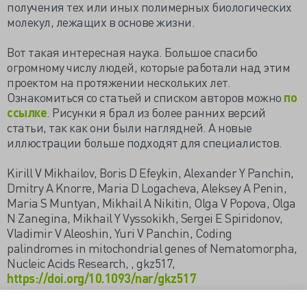
получения тех или иных полимерных биологических
молекул, лежащих в основе жизни.
Вот такая интересная наука. Большое спасибо
огромному числу людей, которые работали над этим
проектом на протяжении нескольких лет.
Ознакомиться со статьей и списком авторов можно
по
ссылке
. Рисунки я брал из более ранних версий
статьи, так как они были наглядней. А новые
иллюстрации больше подходят для специалистов.
Kirill V Mikhailov, Boris D Efeykin, Alexander Y Panchin,
Dmitry A Knorre, Maria D Logacheva, Aleksey A Penin,
Maria S Muntyan, Mikhail A Nikitin, Olga V Popova, Olga
N Zanegina, Mikhail Y Vyssokikh, Sergei E Spiridonov,
Vladimir V Aleoshin, Yuri V Panchin, Coding
palindromes in mitochondrial genes of Nematomorpha,
Nucleic Acids Research, , gkz517,
https://doi.org/10.1093/nar/gkz517
https://scinquisitor.livejournal.com/158810.html