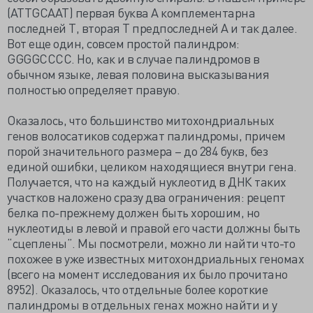
(ATTGCAAT) первая буква А комплементарна
последней T, вторая Т предпоследней А и так далее.
Вот еще один, совсем простой палиндром:
GGGGCCCC. Но, как и в случае палиндромов в
обычном языке, левая половина высказывания
полностью определяет правую.
Оказалось, что большинство митохондриальных
генов волосатиков содержат палиндромы, причем
порой значительного размера – до 284 букв, без
единой ошибки, целиком находящиеся внутри гена.
Получается, что на каждый нуклеотид в ДНК таких
участков наложено сразу два ограничения: рецепт
белка по-прежнему должен быть хорошим, но
нуклеотиды в левой и правой его части должны быть
“сцеплены”. Мы посмотрели, можно ли найти что-то
похожее в уже известных митохондриальных геномах
(всего на момент исследования их было прочитано
8952). Оказалось, что отдельные более короткие
палиндромы в отдельных генах можно найти и у