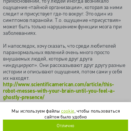
прикосновении, то у людей иногда возникало
ощущение «тайной организации», которая за ними
следит и присуствует где-то вокруг. Это один из
симптомов паранойи. Т.о. ощущение «присуствия»
может быть только нарушением функции мозга при
заболеваниях.
И напоследок, хочу сказать, что среди любителей
паранормальных явлений очень много просто
внушаемых людей, которые друг друга
«индуцируют». Они рассказывают друг другу разные
истории и описывают ощущения, потом сами у себя
их находят.
http://www.scientificamerican.com/article/this-
robot-messes-with-your-brain-until-you-feel-a-
ghostly-presence/
https://gutta-honey.livejournal.com/397366.html
Мы используем файлы
cookie
, чтобы пользоваться
сайтом было удобно
неврология
психиатрия
психология
Отлично