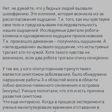
Нет, не думайте, что у бедных людей вызвали
шизофрению. Это иллюзия, которая возникла из-за
рассогласования ощущени. Т.е. того, как мы чувствуем
свое тело и предсказываем последовательность
наших ощущений. Исследуемые двигали робота-
хозяина и одновременно ощущали прикосновение.
Т.е. произошло движение – получилось ощущение. А
«запаздывание» вызвало ощущение, что испытуемых
трогает кто-то чужой. Хотя такого чувства не
возникало, если два робота трогали спину синхронно.
У тех же, у кого «потустороннее присутствие»
является симптомом заболевания, было обнаружено
нарушение работы 3-х областей мозга в области
лобно-височно-теменного сочленения и островка
(инсулы). Ученые посчитали, что это и есть причина
развития симптома.
Что еще интересно. Когда в процессе эксперимента
ученые манипулировали временем отставания в