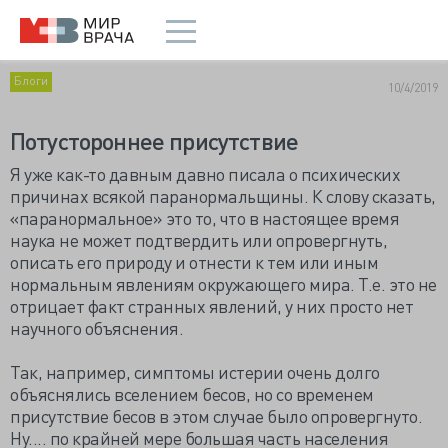
Блоги
10/4/2019
Потустороннее присутствие
Я уже как-то давным давно писала о психических
причинах всякой паранормальщины. К слову сказать,
«паранормальное» это то, что в настоящее время
наука не может подтвердить или опровергнуть,
описать его природу и отнести к тем или иным
нормальным явлениям окружающего мира. Т.е. это не
отрицает факт странных явлений, у них просто нет
научного объяснения.
Так, например, симптомы истерии очень долго
объяснялись вселением бесов, но со временем
присутствие бесов в этом случае было опровергнуто.
Ну.... по крайней мере большая часть населения