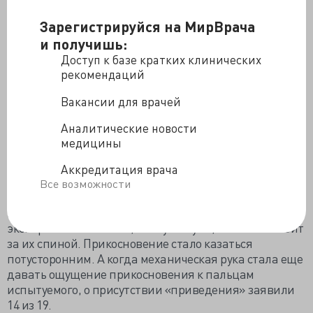
такое бывает в определенных условиях. Например,
Зарегистрируйся на МирВрача
это чувство описывали альпинисты, поднимающиеся
и получишь:
выше 6000 метров. Считается, что это происходит из-
за усталости и недостатка кислорода.
Доступ к базе кратких клинических
рекомендаций
Итак, к эксперименту. Группе здоровых людей с
Вакансии для врачей
завязанными глазами предложили руководить
механической рукой-роботом (хозяином). Им можно
Аналитические новости
было двигать и в то же самое время другой робот
медицины
(раб) трогал спину. В начале все шло прекрасно, но
затем, прикосновение второго робота стало
Аккредитация врача
потихоньку запаздывать. И когда он стал
Все возможности
дотрагиваться до спины с опозданием на 500
миллисекунд, 4 из 17 людей, учавствующих в
эксперименте сказали, что чувствуют, что кто-то стоит
за их спиной. Прикосновение стало казаться
потусторонним. А когда механическая рука стала еще
давать ощущение прикосновения к пальцам
испытуемого, о присутствии «приведения» заявили
14 из 19.