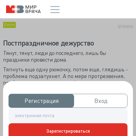
Блоги
5/19/2016
Постпраздничное дежурство
Тянут, тянут, люди до последнего, лишь бы
праздники провести дома.
Тяпнуть еще одну рюмочку, потом еще, глядишь -
проблема подзатухнет. А по мере протрезвения,
проблема горит еще сильней огнем, а они еще
двойную тяпнут, станет легче, и вот настали
будничные дни, они серые и болезные, тянутся
Регистрация
Регистрация
Вход
Вход
очередью в сторону клиник.
Вот и у нас.
- Плохо поработали в эти выходные (это в
Зарегистрироваться
госпитале), ни одной операции, ни одного