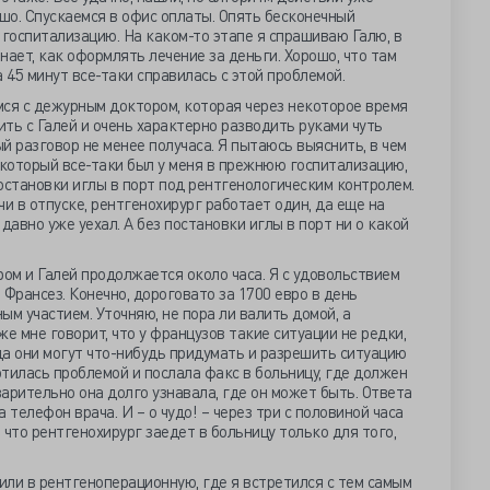
ошо. Спускаемся в офис оплаты. Опять бесконечный
госпитализацию. На каком-то этапе я спрашиваю Галю, в
знает, как оформлять лечение за деньги. Хорошо, что там
 45 минут все-таки справилась с этой проблемой.
мся с дежурным доктором, которая через некоторое время
ть с Галей и очень характерно разводить руками чуть
ый разговор не менее получаса. Я пытаюсь выяснить, в чем
 который все-таки был у меня в прежнюю госпитализацию,
остановки иглы в порт под рентгенологическим контролем.
ачи в отпуске, рентгенохирург работает один, да еще на
 давно уже уехал. А без постановки иглы в порт ни о какой
ом и Галей продолжается около часа. Я с удовольствием
 Франсез. Конечно, дороговато за 1700 евро в день
ным участием. Уточняю, не пора ли валить домой, а
е мне говорит, что у французов такие ситуации не редки,
гда они могут что-нибудь придумать и разрешить ситуацию
отилась проблемой и послала факс в больницу, где должен
арительно она долго узнавала, где он может быть. Ответа
 телефон врача. И – о чудо! – через три с половиной часа
 что рентгенохирург заедет в больницу только для того,
тили в рентгеноперационную, где я встретился с тем самым