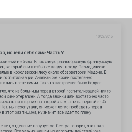
10/29/2015
р, исцели себя сам» Часть 9
ложнений не было. Ел их самую разнообразную французскую
рец, который они в избытке кладут всюду. Периодически
белые в королевском лесу около обсерватории Медона. В
й госпитализации. Анализы же крови постепенно
дшились после химии. Так что настроение было бодрое.
гло, что из больницы перед второй госпитализацией никто
вой химиотерапией. А тогда звонки шли достаточно часто.
иехать во вторник на второй этаж, а не на первый». «Он
Нет, мы перепутали, он может легко пообедать перед
 в этот раз тишина, ну значит, все идет по плану,
 нет, отделение полупустое. Сестра говорит, что надо
этаже. Все удачно, нашли, но алгоритм действий уже