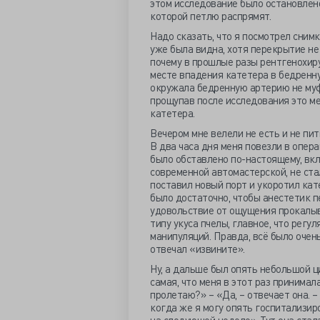
этом исследование было остановлено,
которой петлю распрямят.
Надо сказать, что я посмотрел снимк
уже была видна, хотя перекрытие не 
почему в прошлые разы рентгенохиру
месте впадения катетера в бедренную
окружала бедренную артерию не муфт
прощупав после исследования это ме
катетера.
Вечером мне велели не есть и не пить
В два часа дня меня повезли в опера
было обставлено по-настоящему, вклю
современной автомастерской, не ста
поставил новый порт и укоротил кате
было достаточно, чтобы анестетик п
удовольствие от ощущения прокалыва
типу укуса пчелы, главное, что рег
манипуляций. Правда, всё было очень
отвечал «извините».
Ну, а дальше был опять небольшой ци
самая, что меня в этот раз принимала
пролетаю?» – «Да, – отвечает она. –
когда же я могу опять госпитализир