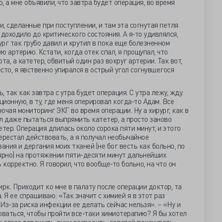
 а мне объявили, что завтра будет операция, во время
и, сделанные при поступлении, и там эта согнутая петля
доходило до критического состояния. А я-то удивлялся,
рг так грубо давил и крутил в пока еще болезненном
 артерию. Кстати, когда отек спал, я прощупал, что
а, а катетер, обвитый один раз вокруг артерии. Так вот,
сто, я явственно упирался в острый угол согнувшегося
, так как завтра с утра будет операция. С утра лежу, жду.
ционную, в ту, где меня оперировал когда-то Адам. Все
чая мониторинг ЭКГ во время операции. Ну а хирург, как в
л даже пытаться выпрямить катетер, а просто заново
тер. Операция длилась около сорока пяти минут, и этого
ерестал действовать, а я получал необычайное
ния и дергания моих тканей (не бог весть как больно, по
улярно) на протяжении пяти-десяти минут дальнейших
 корректно. Я говорил, что вообще-то больно, на что он
рк. Приходит ко мне в палату после операции доктор, та
. Я ее спрашиваю: «Так значит с химией я в этот раз
 Из-за риска инфекции ее делать сейчас нельзя». – «Ну и
оваться, чтобы пройти все-таки химиотерапию? Я бы хотел