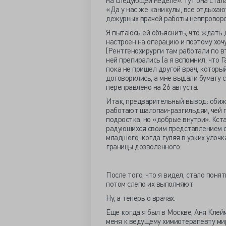
на следующей неделе». Тут она стала
«Да у нас же каникулы, все отдыхают
дежурных врачей работы невпроворот
Я пытаюсь ей объяснить, что ждать д
настроен на операцию и поэтому хоч
(Рентгенохирурги там работали по вт
ней препирались (а я вспомнил, что 
пока не пришел другой врач, которы
договорились, а мне выдали бумагу 
переправлено на 26 августа.
Итак, предварительный вывод: обижа
работают шалопаи-разгильдяи, чей п
подростка, но «добрые внутри». Кст
радующихся своим представлением 
младшего, когда гуляя в узких улоч
границы дозволенного.
После того, что я видел, стало поня
потом слепо их выполняют.
Ну, а теперь о врачах.
Еще когда я был в Москве, Аня Клей
меня к ведущему химиотерапевту мира