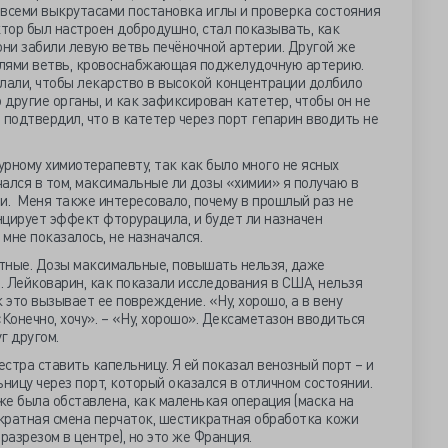
о всеми выкрутасами постановка иглы и проверка состояния
ктор был настроен добродушно, стал показывать, как
они забили левую ветвь печёночной артерии. Другой же
ралями ветвь, кровоснабжающая поджелудочную артерию.
делали, чтобы лекарство в высокой концентрации долбило
 другие органы, и как зафиксирован катетер, чтобы он не
н подтвердил, что в катетер через порт гепарин вводить не
урному химиотерапевту, так как было много не ясных
ался в том, максимальные ли дозы «химии» я получаю в
и. Меня также интересовало, почему в прошлый раз не
цирует эффект фторурацила, и будет ли назначен
 мне показалось, не назначался.
тные. Дозы максимальные, повышать нельзя, даже
 Лейковарин, как показали исследования в США, нельзя
 это вызывает ее повреждение. «Ну, хорошо, а в вену
Конечно, хочу». – «Ну, хорошо». Дексаметазон вводиться
г другом.
стра ставить капельницу. Я ей показал венозный порт – и
ницу через порт, который оказался в отличном состоянии.
же была обставлена, как маленькая операция (маска на
вукратная смена перчаток, шестикратная обработка кожи
разрезом в центре), но это же Франция.