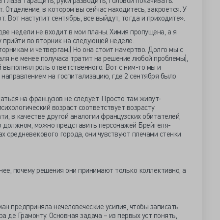
 глаза таращить, руки разводить, головой покачивать.
. Отделение, в котором вы сейчас находитесь, закроется. У
. Вот наступит сентябрь, все выйдут, тогда и приходите».
ве недели не входит в мои планы. Химия пропущена, а я
у прийти во вторник на следующей неделе.
орникам и четвергам.) Но она стоит намертво. Долго мы с
Галя не менее получаса тратит на решение любой проблемы),
й выполнял роль ответственного. Вот с ним-то мы и
с направлением на госпитализацию, где 2 сентября было
ться на французов не следует. Просто там живут-
сихологический возраст соответствует возрасту
ати, в качестве другой аналогии французских обитателей,
о должном, можно представить персонажей Брейгеля-
ках средневекового города, они чувствуют плечами стенки
тнее, почему решения они принимают только коллективно, а
ман предприняла нечеловеческие усилия, чтобы записать
 де Грамонту. Основная задача – из первых уст понять,