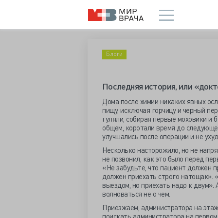
Блоги
Последняя история, или «докто
Дома после химии никаких явных ос
пищу, исключая горчицу и черный пе
гуляли, собирая первые моховики и 
общем, коротали время до следующе
улучшались после операции и не уху
Несколько насторожило, но не напря
не позвонил, как это было перед пер
«Не забудьте, что пациент должен пр
должен приехать строго натощак». «
выездом, но приехать надо к двум». А
волноваться не о чем.
Приезжаем, администратора на этаже
поискать администратора на первом 