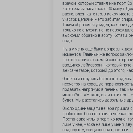
врачом, который ставил мне порт. С
катетера заняла около 30 минут. До
расположен катетер, в каком месте 
участок цепочки – это забитая спи
Таким образом, я увидел, как они с
только по опухоли, но не повреждало
выскочил обратно в аорту. Кстати, о
надо.
Ну, а у меня еще были вопросы к деж
моментов. Главный же вопрос заключ
соответствии со схемой хронотерапи
вводился лейковорин, который потен
дексаметазон, который до этого, как
Ответы я получил абсолютно адеква
несмотря на хорошую переносимость.
подавать напрямую в печень, так как
можно?» – «Можно, если хотите». – «
будет. Мы расстались довольные дру
Около одиннадцати вечера пришла се
сработало. Она поставила мне капель
Постановка иглы в порт, конечно, то
лице у нее, маска на лице у меня, д
над портом, специальная простыня с 