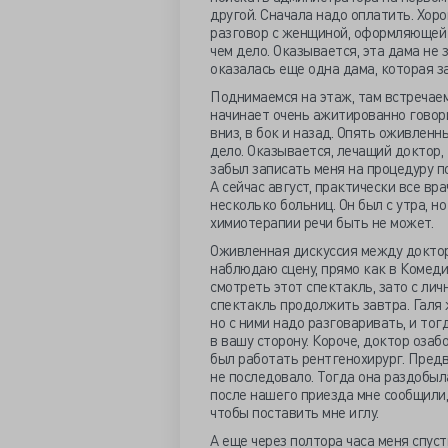
другой. Сначала надо оплатить. Хор
разговор с женщиной, оформляющей 
чем дело. Оказывается, эта дама не 
оказалась еще одна дама, которая за
Поднимаемся на этаж, там встречае
начинает очень ажитированно говори
вниз, в бок и назад. Опять оживленн
дело. Оказывается, лечащий доктор,
забыл записать меня на процедуру п
А сейчас август, практически все вр
несколько больниц. Он был с утра, но
химиотерапии речи быть не может.
Оживленная дискуссия между доктор
наблюдаю сцену, прямо как в Комеди
смотреть этот спектакль, зато с лич
спектакль продолжить завтра. Галя ж
но с ними надо разговаривать, и то
в вашу сторону. Короче, доктор озаб
был работать рентгенохирург. Предв
не последовало. Тогда она раздобыла
после нашего приезда мне сообщили,
чтобы поставить мне иглу.
А еще через полтора часа меня спус