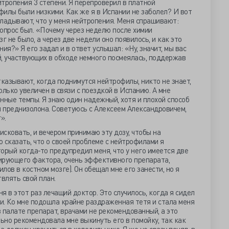
йтропения 3 степени. Я перепроверил в платной
илы были низкими. Как же я в Испании не заболел? И вот
ладывают, что у меня нейтропения. Меня спрашивают:
вопрос был. «Почему через неделю после химии
г не было, а через две недели оно появилось, и как это
ия?» Я его задал и в ответ услышал: «Ну, значит, мы вас
ей, участвующих в обходе немного посмеялась, поддержав
тказывают, когда поднимутся нейтрофилы, никто не знает,
лько увеличен в связи с поездкой в Испанию. А мне
нные темпы. Я знаю один надежный, хотя и плохой способ
 преднизолона. Советуюсь с Алексеем Александровичем,
».
исковать, и вечером принимаю эту дозу, чтобы на
 сказать, что о своей проблеме с нейтрофилами я
орый когда-то предупредил меня, что у него имеется две
ирующего фактора, очень эффективного препарата,
в в костном мозге). Он обещал мне его занести, но я
влять свой план.
ня в этот раз лечащий доктор. Это случилось, когда я сидел
ви. Ко мне подошла крайне раздраженная тетя и стала меня
в палате препарат, врачами не рекомендованный, а это
льно рекомендовала мне выкинуть его в помойку, так как