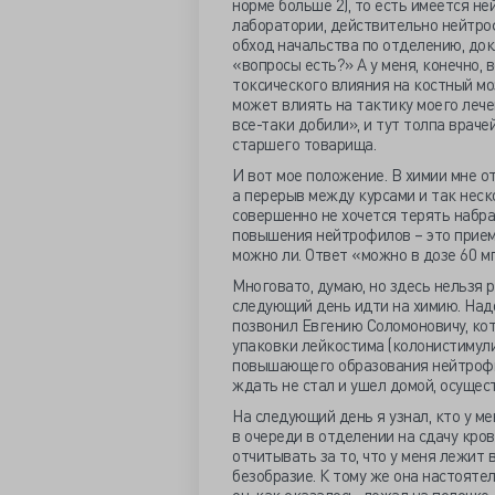
норме больше 2), то есть имеется не
лаборатории, действительно нейтроф
обход начальства по отделению, док
«вопросы есть?» А у меня, конечно, 
токсического влияния на костный моз
может влиять на тактику моего лечен
все-таки добили», и тут толпа врач
старшего товарища.
И вот мое положение. В химии мне о
а перерыв между курсами и так неско
совершенно не хочется терять набра
повышения нейтрофилов – это прием
можно ли. Ответ «можно в дозе 60 мг
Многовато, думаю, но здесь нельзя р
следующий день идти на химию. Надо
позвонил Евгению Соломоновичу, кот
упаковки лейкостима (колонистимул
повышающего образования нейтрофило
ждать не стал и ушел домой, осущест
На следующий день я узнал, кто у ме
в очереди в отделении на сдачу кро
отчитывать за то, что у меня лежит 
безобразие. К тому же она настояте