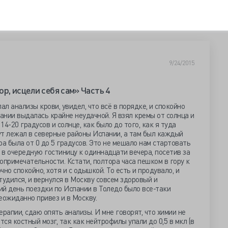
9/24/2015
р, исцели себя сам» Часть 4
ал анализы крови, увидел, что всё в порядке, и спокойно
пании выдалась крайне неудачной. Я взял кремы от солнца и
4-20 градусов и солнце, как было до того, как я туда
ут лежал в северные районы Испании, а там был каждый
ура была от 0 до 5 градусов. Это не мешало нам стартовать
 в очередную гостиницу к одиннадцати вечера, посетив за
опримечательности. Кстати, полтора часа пешком в гору к
но спокойно, хотя и с одышкой. То есть и продувало, и
студился, и вернулся в Москву совсем здоровый и
ний день поездки по Испании в Толедо было все-таки
еожиданно привез и в Москву.
рапии, сдаю опять анализы. И мне говорят, что химии не
тся костный мозг, так как нейтрофилы упали до 0,5 в мкл (в