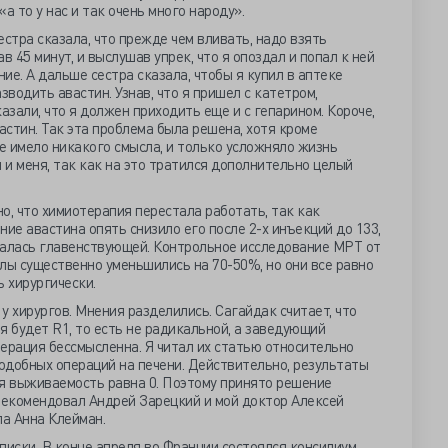
«а то у нас и так очень много народу».
сестра сказала, что прежде чем вливать, надо взять
45 минут, и выслушав упрек, что я опоздал и попал к ней
ние. А дальше сестра сказала, чтобы я купил в аптеке
азводить авастин. Узнав, что я пришел с катетром,
азали, что я должен приходить еще и с гепарином. Короче,
астин. Так эта проблема была решена, хотя кроме
не имело никакого смысла, и только усложняло жизнь
и меня, так как на это тратился дополнительно целый
но, что химиотерапия перестала работать, так как
ие авастина опять снизило его после 2-х инъекций до 133,
валась главенствующей. Контрольное исследование МРТ от
злы существенно уменьшились на 70-50%, но они все равно
ь хирургически.
у хирургов. Мнения разделились. Сагайдак считает, что
я будет R1, то есть не радикальной, а заведующий
ерация бессмысленна. Я читал их статью относительно
одобных операций на печени. Действительно, результаты
яя выживаемость равна 0. Поэтому принято решение
 рекомендовал Андрей Зарецкий и мой доктор Алексей
ла Анна Клейман.
писки. В конце апреля во Франции состоялся консилиум,