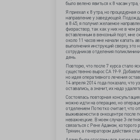
было велено явиться к 8 часам утра, 
Я приехал к 8 утра, но процедурная 
направление у заведующей. Подождав 
в 8:45, я получил желаемое направле
физраствор, так как у них не в чем р
вставленным в венозный порт, мне ск
около 11 часов мне начали капать ав
выполнения инструкций сверху, это 
сотрудников отделения поликлиники 
день.
Повторю, что после 7 курса стало яс
существенно вырос СА 19-9. Добавлен
но идея оперативного лечения оста
14 апреля 2014 года показало, что у
оставались, а значит, их надо удалят
Состоялась повторная консультация 
можно идти на операцию, но операци
отделением Потютко считает, что оп
выживаемости в онкоцентре после п
неважнецкие. В моем случае 3-летн
связаться с Рене Адамом, которого
Трякин, а генератором действия ста
Адаму были отосланы все диски и вы