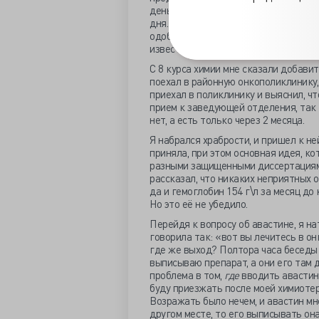
день 1 мл, затем 5 дней по 0,5 мл, в
дня. Больше преднизолон мне не потр
одобрение. Надо понимать, что пала
известность не ставил.
С 8 курса химии мне сказали добавит
поехал в районную онкополиклинику, 
приехал в поликлинику и выяснил, чт
прием к заведующей отделения, так 
нет, а есть только через 2 месяца.
Я набрался храбрости, и пришел к не
приняла, при этом основная идея, ко
разными защищенными диссертациями 
рассказал, что никаких неприятных 
да и гемоглобин 154 г\л за месяц до
Но это её не убедило.
Перейдя к вопросу об авастине, я на
говорила так: «вот вы лечитесь в он
где же выход? Полтора часа беседы н
выписываю препарат, а они его там д
проблема в том,
где
вводить авастин,
буду приезжать после моей химиотер
Возражать было нечем, и авастин мне
другом месте, то его выписывать он