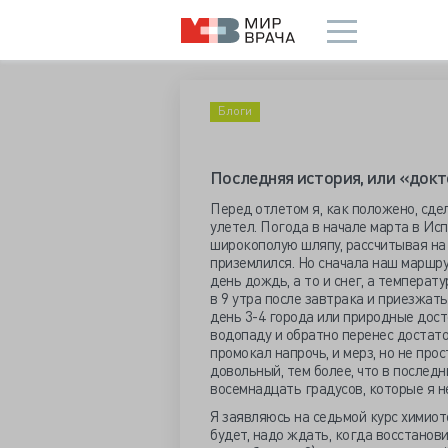
Блоги
Последняя история, или «докто
Перед отлетом я, как положено, сдел
улетел. Погода в начале марта в Ис
широкополую шляпу, рассчитывая на 1
приземлился. Но сначала наш маршр
день дождь, а то и снег, а температ
в 9 утра после завтрака и приезжать
день 3-4 города или природные дост
водопаду и обратно перенес достаточ
промокал напрочь, и мерз, но не про
довольный, тем более, что в послед
восемнадцать градусов, которые я н
Я заявляюсь на седьмой курс химиоте
будет, надо ждать, когда восстанови