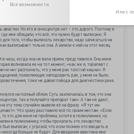
Все возможности
 седьмой день - 1 мл. Перерыв перед химией составлял 3,5
ебовался. Я согласовал ее со своими врачами, и получил
Или с 
тного доктора я про эксперименты с преднизолоном в
ь авастин. Но его в онкоцентре нет – это дорого. Поэтому я
где мне обещали, что всё, что нужно будет выписано. Я
о для того, чтобы выписать лекарство, надо записаться на
как выписывает только она. А записи к ней на этот месяц
й в часы, когда она не вела прием, представился. Она меня
торая волновала ее на тот момент, «как же я, терапевт с
не мог распознать, что у меня рак толстой кишки». Я
ощущений, позволяющих заподозрить рак, у меня не было,
 кровотечения, тоже не давал повода для диагностики рака.
ткнулся на полный облом. Суть заключалась в том, что она
коцентре, так и получайте препарат там». А там не дают,
а эту тему случайно вывели её на фразу: «Я тут им
елают». Что сразу расставило всё по своим местам. «Если
 то это для меня не проблема, хотите в поликлинике, ну
апии в поликлинику, чтобы прокапать это лекарство.
 был выписан, с угрозой, что если посмею его вводить в
а никогда больше не будет. Для введения авастина мне