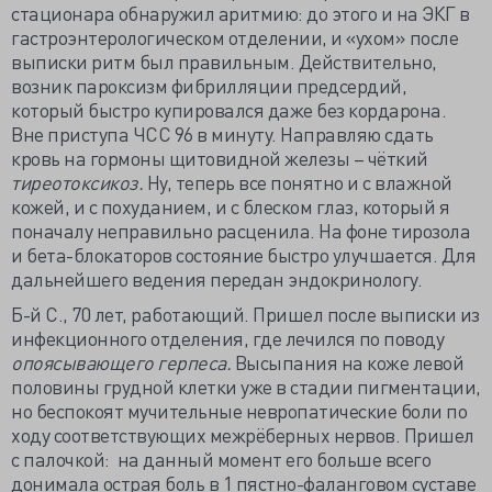
стационара обнаружил аритмию: до этого и на ЭКГ в
гастроэнтерологическом отделении, и «ухом» после
выписки ритм был правильным. Действительно,
возник пароксизм фибрилляции предсердий,
который быстро купировался даже без кордарона.
Вне приступа ЧСС 96 в минуту. Направляю сдать
кровь на гормоны щитовидной железы – чёткий
тиреотоксикоз.
Ну, теперь все понятно и с влажной
кожей, и с похуданием, и с блеском глаз, который я
поначалу неправильно расценила. На фоне тирозола
и бета-блокаторов состояние быстро улучшается. Для
дальнейшего ведения передан эндокринологу.
Б-й С., 70 лет, работающий. Пришел после выписки из
инфекционного отделения, где лечился по поводу
опоясывающего герпеса.
Высыпания на коже левой
половины грудной клетки уже в стадии пигментации,
но беспокоят мучительные невропатические боли по
ходу соответствующих межрёберных нервов. Пришел
с палочкой: на данный момент его больше всего
донимала острая боль в 1 пястно-фаланговом суставе