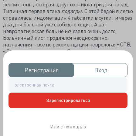
левой стопы, которая вдруг возникла три дня назад.
Типичная первая атака
подагры.
С этой бедой я легко
справилась: индометацин 4 таблетки в сутки, и через
два дня больной уже свободно ходил. А вот
невропатическая боль не исчезала очень долго.
Больничный лист продлялся неоднократно,
назначения – все по рекомендации невролога: НСПВ,
«Лирика», микседол и т.д. Осторожно подключили
лазер. Но всё равно болевой синдром полностью не
прошёл, хоть и уменьшился. Больной решил оставить
Регистрация
Регистрация
Вход
Вход
работу.
Б-я Д., 30 лет, прислана с флюорографии, которую она
проходила, оформляя документы на турпоездку.
Состояние удовлетворительное. Никаких жалоб. При
осмотре тоже патологии нет. Анализ крови – норма. А
Зарегистрироваться
на флюорограмме – значительное расширение
внутригрудных лимфоузлов, как при 1 стадии
саркоидоза
, только асимметричное. Направляю к
Или с помощью
краевому пульмонологу Киняйкину М.Ф. Делают МРТ
грудной клетки. Да, это саркоидоз. Решили