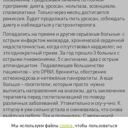
программе: диета, урсосан, нольпаза, эссенциале,
спазмолитики. Только через месяц достигается
ремиссия. Будет продолжать пить урсосан, соблюдать
диету и наблюдаться у гастроэнтеролога.
Попадались на приеме и другие серьёзные больные: с
острым инфарктом миокарда, хронической сердечной
недостаточностью, когда отсутствовал кардиолог, но
это однократный прием. За год прошло 3 больных с
острыми пневмониями, 5 с ангинами, два с острым
аппендицитом. Подавляющее большинство
пациентов – это ОРВИ, бронхиты, обострение
остеохондроза и нетяжёлые панкреатиты. А еще
больше – посетители, которым просто нужно
выписать направления на анализы, дать заключение
терапевта перед госпитализацией по поводу
различных заболеваний. Утомительно и ску-у-чно. К
отпуску я уже сильно устала и сомневалась, что снова
выйду на работу. Так и получилось. С медициной,
вернее с нашим здравоохранением, я решила
Мы используем файлы
cookie
, чтобы пользоваться
расстаться окончательно и заняться чем-нибудь