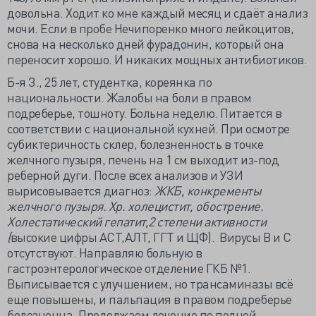
довольна. Ходит ко мне каждый месяц и сдаёт анализ
мочи. Если в пробе Нечипоренко много лейкоцитов,
снова на несколько дней фурадонин, который она
переносит хорошо. И никаких мощных антибиотиков.
Б-я З., 25 лет, студентка, кореянка по
национальности. Жалобы на боли в правом
подреберье, тошноту. Больна неделю. Питается в
соответствии с национальной кухней. При осмотре
субиктеричность склер, болезненность в точке
желчного пузыря, печень на 1 см выходит из-под
реберной дуги. После всех анализов и УЗИ
вырисовывается диагноз:
ЖКБ, конкременты
желчного пузыря. Хр. холецистит, обострение.
Холестатический гепатит,2 степени активности
(
высокие цифры АСТ,АЛТ, ГГТ и ЩФ). Вирусы В и С
отсутствуют. Направляю больную в
гастроэнтерологическое отделение ГКБ №1.
Выписывается с улучшением, но трансаминазы всё
еще повышены, и пальпация в правом подреберье
болезненна. Продолжаем лечение по полной