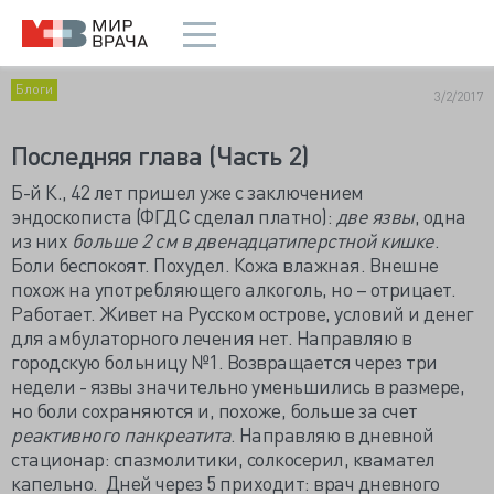
Блоги
3/2/2017
Последняя глава (Часть 2)
Б-й К., 42 лет пришел уже с заключением
эндоскописта (ФГДС сделал платно):
две язвы
, одна
из них
больше 2 см в двенадцатиперстной кишке
.
Боли беспокоят. Похудел. Кожа влажная. Внешне
похож на употребляющего алкоголь, но – отрицает.
Работает. Живет на Русском острове, условий и денег
для амбулаторного лечения нет. Направляю в
городскую больницу №1. Возвращается через три
недели - язвы значительно уменьшились в размере,
но боли сохраняются и, похоже, больше за счет
реактивного панкреатита
. Направляю в дневной
стационар: спазмолитики, солкосерил, квамател
капельно. Дней через 5 приходит: врач дневного