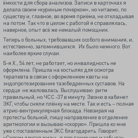
ёмкости для сбора анализов. Записи в карточках я
делала своим «куриным почерком», но читаемо, по
существу и, главное, во время приёма, не откладывая
на потом. Так что в целом с работой я справлялась,
наверное, опыт всё же немалый помощник.
Теперь о больных, требовавших особого внимания, и,
естественно, запомнившихся. Их было немного. Вот
наиболее яркие случаи.
Б-я Х., 54 лет, не работает, но инвалидность не
оформлена. Пришла на костылях для осмотра
терапевта в связи с оформлением квоты на
эндопротезирование тазобедренных суставов. На
сердце не жаловалась. Выслушиваю: ритм
правильный, но ЧСС -37 в минуту. Звоню в кабинет
ЭКГ, чтобы сняли плёнку на месте. Так и есть – полная
атрио-вентрикулярная блокада. Невзирая на
протесты больной, пишу направление в отделение
аритмологии и вызываю «скорую». Пришла ко мне
уже с поставленным ЭКС благодарить. Говорит:
«Совсем другая жизнь, я про такую уже и забыла».