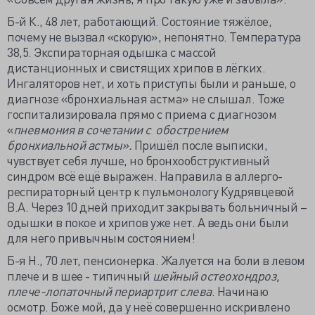
Б-й К., 48 лет, работающий. Состояние тяжёлое,
почему не вызвал «скорую», непонятно. Температура
38,5. Экспираторная одышка с массой
дистанционных и свистящих хрипов в лёгких.
Ингаляторов нет, и хоть приступы были и раньше, о
диагнозе «бронхиальная астма» не слышал. Тоже
госпитализировала прямо с приема с диагнозом
«
пневмония в сочетании с обострением
бронхиальной астмы».
Пришёл после выписки,
чувствует себя лучше, но бронхообструктивный
синдром всё ещё выражен. Направила в аллерго-
респираторный центр к пульмонологу Кудрявцевой
В.А. Через 10 дней приходит закрывать больничный –
одышки в покое и хрипов уже нет. А ведь они были
для него привычным состоянием!
Б-я Н., 70 лет, пенсионерка. Жалуется на боли в левом
плече и в шее - типичный
шейный остеохондроз,
плече-лопаточный периартрит слева
. Начинаю
осмотр. Боже мой, да у неё совершенно искривлено