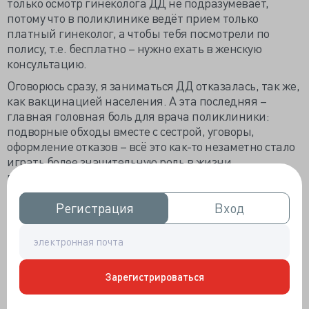
только осмотр гинеколога ДД не подразумевает,
потому что в поликлинике ведёт прием только
платный гинеколог, а чтобы тебя посмотрели по
полису, т.е. бесплатно – нужно ехать в женскую
консультацию.
Оговорюсь сразу, я заниматься ДД отказалась, так же,
как вакцинацией населения. А эта последняя –
главная головная боль для врача поликлиники:
подворные обходы вместе с сестрой, уговоры,
оформление отказов – всё это как-то незаметно стало
играть более значительную роль в жизни
поликлиники, во всяком случае по времени,
уходящему на оформление отчётов, обсуждение и
контроль этих мероприятий, чем
собственно качество
Регистрация
Регистрация
Вход
Вход
ведения больных
на участке. Чуть не оговорилась:
«Качество обслуживания». Это мерзкое слово уже
вьелось в наш лексикон и немало способствовало
превращению врача из уважаемой персоны в
Зарегистрироваться
работника сферы услуг.
Медсестёр в поликлинике ещё меньше, чем врачей,