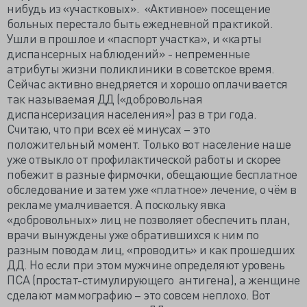
нибудь из «участковых». «Активное» посещение
больных перестало быть ежедневной практикой.
Ушли в прошлое и «паспорт участка», и «карты
диспансерных наблюдений» - непременные
атрибуты жизни поликлиники в советское время.
Сейчас активно внедряется и хорошо оплачивается
так называемая ДД («добровольная
диспансеризация населения») раз в три года.
Считаю, что при всех её минусах – это
положительный момент. Только вот население наше
уже отвыкло от профилактической работы и скорее
побежит в разные фирмочки, обещающие бесплатное
обследование и затем уже «платное» лечение, о чём в
рекламе умалчивается. А поскольку явка
«добровольных» лиц не позволяет обеспечить план,
врачи вынуждены уже обратившихся к ним по
разным поводам лиц, «проводить» и как прошедших
ДД. Но если при этом мужчине определяют уровень
ПСА (простат-стимулирующего антигена), а женщине
сделают маммографию – это совсем неплохо. Вот