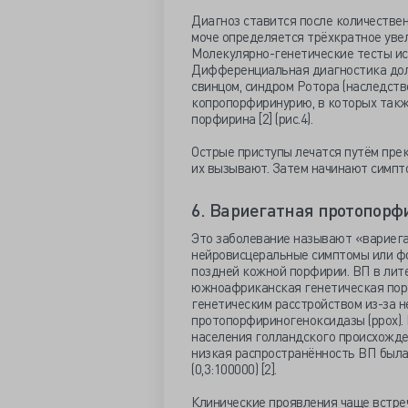
Диагноз ставится после количествен
моче определяется трёхкратное уве
Молекулярно-генетические тесты ис
Дифференциальная диагностика дол
свинцом, синдром Ротора (наследст
копропорфиринурию, в которых так
порфирина [2] (рис.4).
Острые приступы лечатся путём прек
их вызывают. Затем начинают симпт
6. Вариегатная протопорфи
Это заболевание называют «вариега
нейровисцеральные симптомы или ф
поздней кожной порфирии. ВП в лит
южноафриканская генетическая пор
генетическим расстройством из-за 
протопорфириногеноксидазы (ррох).
населения голландского происхожде
низкая распространённость ВП была 
(0,3:100000) [2].
Клинические проявления чаще встреч