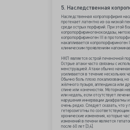
5. Наследственная копроп
Наследственная копропорфирия насл
протекает латентно из-за низкой п
среди острых порфирий. При этой б
копропорфириногеноксидазы, митох
копропорфириноген III в протопорфи
накапливается копропорфириноген II
клиническим проявлениям напомина
НКП является острой печеночной п
Острые атаки часто связаны с испо
менструацией. Атаки обычно начинаю
усиливается в течение нескольких ч
Обычно боль плохо локализована, но
жёлчного пузыря, аппендикса или др
спине или конечностях. Моторная не
или недель, если отсутствует лече
нарушения иннервации диафрагмы и
очень редко. Следует сказать, что у
гетерозиготны по соответствующим м
хронические изменения, которые час
изменений в печени является гепат
после 60 лет [3,4].