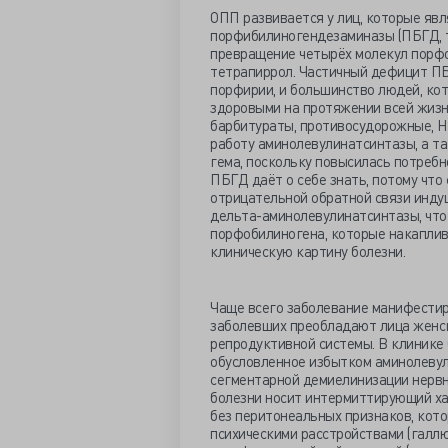
ОПП развивается у лиц, которые яв
порфибилиногендезаминазы (ПБГД, т
превращение четырёх молекул порфо
тетрапиррол. Частичный дефицит П
порфирии, и большинство людей, ко
здоровыми на протяжении всей жизн
барбитураты, противосудорожные, Н
работу аминолевулинатсинтазы, а та
гема, поскольку повысилась потребн
ПБГД даёт о себе знать, потому что 
отрицательной обратной связи инд
дельта-аминолевулинатсинтазы, что
порфобилиногена, которые накаплив
клиническую картину болезни.
Чаще всего заболевание манифестир
заболевших преобладают лица женск
репродуктивной системы. В клинике
обусловленное избытком аминолевул
сегментарной демиелинизации нервн
болезни носит интермиттирующий ха
без перитонеальных признаков, кот
психическими расстройствами (галлю