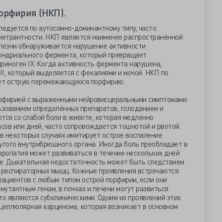
орфирия (НКП).
едуется по аутосомно-доминантному типу, часто
енетрантности. НКП является наименее распространённой
олезни обнаруживается нарушение активности
ондриального фермента, который превращает
риноген IX. Когда активность фермента нарушена,
I, который выделяется с фекалиями и мочой. НКП по
ет острую перемежающуюся порфирию.
орфирией с выраженными нейровисцеральными симптомами.
льзованием определённых препаратов, голоданием и
тся со слабой боли в животе, которая медленно
асов или дней, часто сопровождается тошнотой и рвотой.
 в некоторых случаях имитирует острое воспаление
угого внутрибрюшного органа. Иногда боль преобладает в
вропатия может развиваться в течение нескольких дней
ние. Дыхательная недостаточность может быть следствием
 респираторных мышц. Кожные проявления встречаются
 пациентов с любым типом острой порфирии, если они
утантным генам, в почках и печени могут развиться
то являются субклиническими. Одним из проявлений этих
оцеллюлярная карцинома, которая возникает в основном