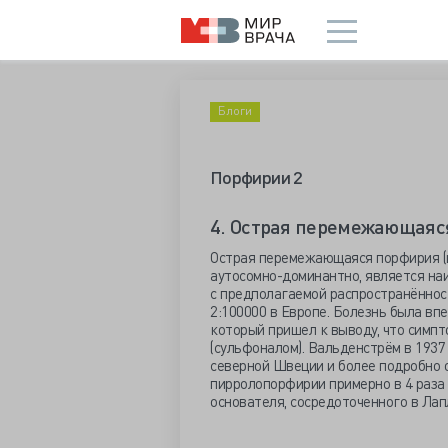
Блоги
Порфирии 2
4. Острая перемежающаяс
Острая перемежающаяся порфирия (
аутосомно-доминантно, является на
с предполагаемой распространённос
2:100000 в Европе. Болезнь была впе
который пришел к выводу, что симп
(сульфоналом). Вальденстрём в 1937
северной Швеции и более подробно 
пирролопорфирии примерно в 4 раза 
основателя, сосредоточенного в Лапл