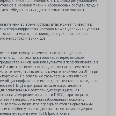
церебральные проявления ОПП. Однако регулирование
отеинов в нервной ткани и кровеносных сосудах трудно
момент убедительных доказательств не хватает.
а в печени во время острых атак может привести к
триптофанпирролазы, которая может увеличить уровни
 головном мозге, что приведёт к усилению синтеза
ию нейротоксических доз.
руется при помощи количественного определения
в моче. Для острых приступов характерно высокое
предшественников: аминолевулината и порфобилиногена в
ели 2 вышеперечисленных предшественников гема часто
ого течения, что является отличительной чертой ОПП при
х порфирий. По сочетанию характерных клинических
ем общих порфиринов и их предшественников в моче, кале
вностью ПБГД в эритроцитах удаётся установить
Для асимптомных носителей дифференциальная
ительна. Измерение активности ПБГД в эритроцитах
ответ на вопрос о наличии заболевания, поскольку
ента у таких пациентов перекрываются с нормальными
нным способом уточнить диагноз является молекулярно-
ления мутации в гене ПБГД (рис. 4: схема