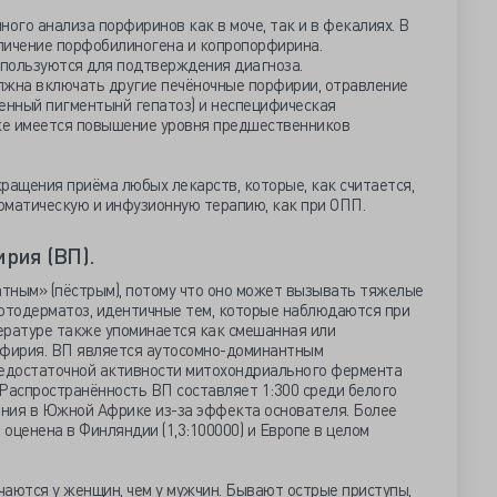
ного анализа порфиринов как в моче, так и в фекалиях. В
личение порфобилиногена и копропорфирина.
пользуются для подтверждения диагноза.
жна включать другие печёночные порфирии, отравление
венный пигментынй гепатоз) и неспецифическая
же имеется повышение уровня предшественников
ращения приёма любых лекарств, которые, как считается,
оматическую и инфузионную терапию, как при ОПП.
рия (ВП).
тным» (пёстрым), потому что оно может вызывать тяжелые
отодерматоз, идентичные тем, которые наблюдаются при
ературе также упоминается как смешанная или
фирия. ВП является аутосомно-доминантным
недостаточной активности митохондриального фермента
 Распространённость ВП составляет 1:300 среди белого
ния в Южной Африке из-за эффекта основателя. Более
оценена в Финляндии (1,3:100000) и Европе в целом
аются у женщин, чем у мужчин. Бывают острые приступы,