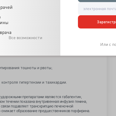
врачей
ачать купирование тяжёлых симптомов, инфузионную
 нарушений, мониторинг жизненно важных функций. По
е
щие факторы и начинают симптоматическую терапию:
Зарегистр
цины
врача
пирования болевого синдрома;
Все возможности
Или с 
кого действия в низких дозах — для устранения
;
упирования тошноты и рвоты;
 контроля гипертензии и тахикардии.
судорожными препаратами являются габапентин,
ом течении показана внутривенная инфузия гемина,
 связи подавляет транскрипцию печеночной
о снижает образование предшественников порфирина.