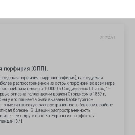
3/19/2021
я порфирия (ОПП).
шведская порфирия, пирролопорфирия), наследуемая
иболее распространённой из острых порфирий во всем мире
тью приблизительно 5:100000 в Соединенных Штатах, 1‒
рвые описана голландским врачом Стоквисом в 1889 г.,
томы у его пациента были вызваны барбитуратом
 г. отметил высокую распространённость болезни в районе
описал болезнь. В Швеции распространенность
выше, чем в других частях Европы из-за эффекта
андии [3,4].