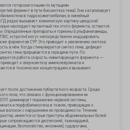
ляются гетерозиготными по мутациям
ретий фермент в пути биосинтеза гема). Она катализирует
билиногена в гидроксиметилбилан, в линейный
БГД редко вызывает клиническую картину шведской
торые наследуют мутантный ген этого фермента, остаются
и. Определённые препараты и гормоны (сульфаниламиды,
ПВС, эстроген) могут непосредственно индуцировать
кже ферментов CYP. Это приводит к увеличению синтеза
ость в нём. Когда стимулируется синтез гема, дефицит
синтез гема прерывается в середине пути. По
уцируется работа скорость-лимитирующего фермента —
 приводит к сверхсинтезу аминолевулината и
аются в токсических концентрациях и вызывают
ует после достижения пубертатного возраста. Среди
ого пола, что связано с функционированием их
 ОПП доминирует поражение нервной системы,
ината и порфобилиногена в тканях, приводящих к
ых волокон с нарушением их проводимости. Течение
рактер, имеются острые приступы абдоминальных болей
орые сопровождаются диспепсией, тахикардией,
цинации, беспокойство, инсомния), судорогами,