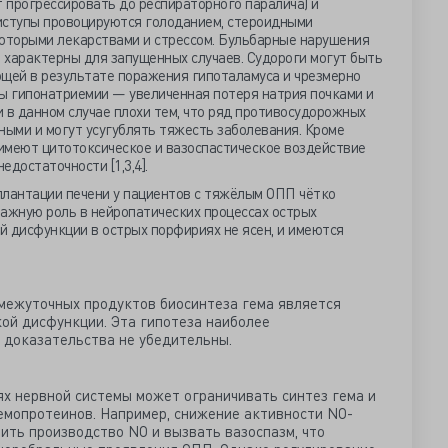
 прогрессировать до респираторного паралича) и
иступы провоцируются голоданием, стероидными
которыми лекарствами и стрессом. Бульбарные нарушения
 характерны для запущенных случаев. Судороги могут быть
ющей в результате поражения гипоталамуса и чрезмерно
ны гипонатриемии — увеличенная потеря натрия почками и
 в данном случае плохи тем, что ряд противосудорожных
ыми и могут усугублять тяжесть заболевания. Кроме
имеют цитотоксическое и вазоспастическое воздействие
едостаточности [1,3,4].
плантации печени у пациентов с тяжёлым ОПП чётко
 важную роль в нейропатических процессах острых
й дисфункции в острых порфириях не ясен, и имеются
межуточных продуктов биосинтеза гема является
ой дисфункции. Эта гипотеза наиболее
 доказательства не убедительны.
х нервной системы может ограничивать синтез гема и
емопротеинов. Например, снижение активности NO-
ить производство NO и вызвать вазоспазм, что