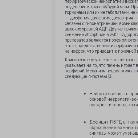
периферической нейропатией (может
выделением красной/бурой мочи. Пр
гормонами или их метаболитами, не
— дисфония, дисфагия, дизартрия —
связаны с гипонатриемией, возника
высоких уровней АДГ. Другие причи
снижение абсорбции в ЖКТ. Судороги
препаратов являются порфириногенн
этого, предшественники порфирина 
на нефрон, что приводит к почечной н
Клиническое улучшение после транс
указывает на то, что печень играет
порфирий. Механизм неврологическо
следующие гипотезы [3]:
Нейротоксичность про
основой неврологическ
предпочтительна, хотя
Дефицит ПБГД в тканя
образование важных г
синтазы может уменьш