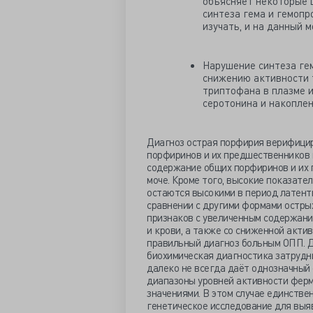
объясняет некоторые 
синтеза гема и гемопр
изучать, и на данный 
Нарушение синтеза гем
снижению активности 
триптофана в плазме и
серотонина и накоплен
Диагноз острая порфирия верифици
порфиринов и их предшественников 
содержание общих порфиринов и их 
моче. Кроме того, высокие показат
остаются высокими в период латентн
сравнении с другими формами остры
признаков с увеличенным содержани
и крови, а также со сниженной акти
правильный диагноз больным ОПП. 
биохимическая диагностика затрудн
далеко не всегда даёт однозначный 
диапазоны уровней активности ферм
значениями. В этом случае единстве
генетическое исследование для выяв