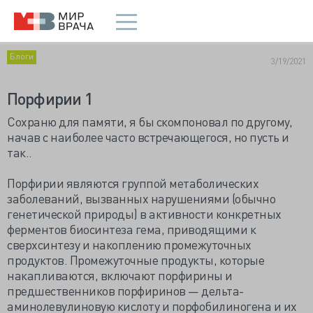
Блоги
3/19/2021
Порфирии 1
Сохраню для памяти, я бы скомпоновал по другому,
начав с наиболее часто встречающегося, но пусть и
так..
Порфирии являются группой метаболических
заболеваний, вызванных нарушениями (обычно
генетической природы) в активности конкретных
ферментов биосинтеза гема, приводящими к
сверхсинтезу и накоплению промежуточных
продуктов. Промежуточные продукты, которые
накапливаются, включают порфирины и
предшественников порфиринов — дельта-
аминолевулиновую кислоту и порфобилиногена и их