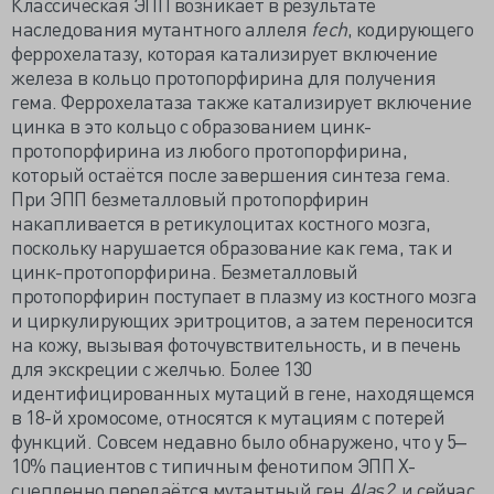
Классическая ЭПП возникает в результате
наследования мутантного аллеля
fech
, кодирующего
феррохелатазу, которая катализирует включение
железа в кольцо протопорфирина для получения
гема. Феррохелатаза также катализирует включение
цинка в это кольцо с образованием цинк-
протопорфирина из любого протопорфирина,
который остаётся после завершения синтеза гема.
При ЭПП безметалловый протопорфирин
накапливается в ретикулоцитах костного мозга,
поскольку нарушается образование как гема, так и
цинк-протопорфирина. Безметалловый
протопорфирин поступает в плазму из костного мозга
и циркулирующих эритроцитов, а затем переносится
на кожу, вызывая фоточувствительность, и в печень
для экскреции с желчью. Более 130
идентифицированных мутаций в гене, находящемся
в 18-й хромосоме, относятся к мутациям с потерей
функций. Совсем недавно было обнаружено, что у 5‒
10% пациентов с типичным фенотипом ЭПП Х-
сцепленно передаётся мутантный ген
Alas2
, и сейчас