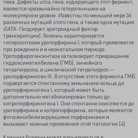
гема. Дефекты
uros
, гена, кодирующего этот фермент,
являются чрезвычайно гетерогенными на
молекулярном уровне. Известны по меньшей мере 36
различных мутаций этого гена, а также одна мутация
GATA-1
(кодирует эритроидный фактор
транскрипции). Болезнь характеризуется
гиперсинтезом уропорфирина I, который проявляется
при рождении и в неонатальном периоде.
Уропорфирогенсинтаза катализирует превращение
гидроксиметилбилана (ГМБ), линейного
тетрапиррола, в циклический тетрапиррол —
уропорфириноген III. В отсутствие этого фермента ГМБ
подвергается спонтанному замыканию кольца до
уропорфириногена I, который может быть
дополнительно метаболизирован только до
копропорфириногена I. Они спонтанно окисляются до
уропорфирина и копропорфирина, которые являются
фотосенсибилизирующими порфиринами и
вызывают кожные проявления этой патологии [4].
Клиника болезни может варьироваться в