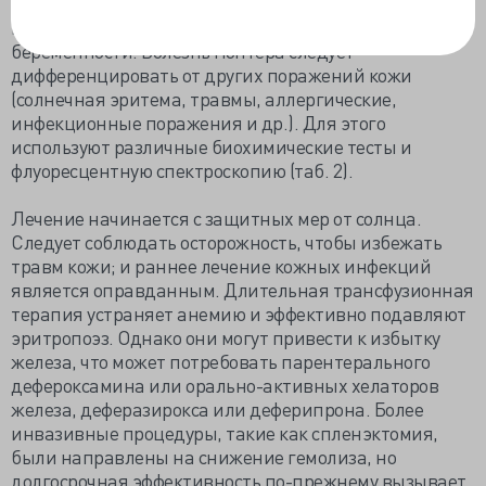
для генетического консультирования и для
пренатальной диагностики в последующей
беременности. Болезнь Гюнтера следует
дифференцировать от других поражений кожи
(солнечная эритема, травмы, аллергические,
инфекционные поражения и др.). Для этого
используют различные биохимические тесты и
флуоресцентную спектроскопию (таб. 2).
Лечение начинается с защитных мер от солнца.
Следует соблюдать осторожность, чтобы избежать
травм кожи; и раннее лечение кожных инфекций
является оправданным. Длительная трансфузионная
терапия устраняет анемию и эффективно подавляют
эритропоэз. Однако они могут привести к избытку
железа, что может потребовать парентерального
дефероксамина или орально-активных хелаторов
железа, деферазирокса или деферипрона. Более
инвазивные процедуры, такие как спленэктомия,
были направлены на снижение гемолиза, но
долгосрочная эффективность по-прежнему вызывает