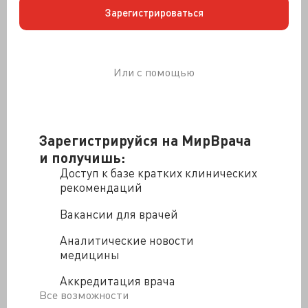
Зарегистрироваться
Или с помощью
Зарегистрируйся на МирВрача
и получишь:
Доступ к базе кратких клинических
рекомендаций
Рисунок 3.
Вакансии для врачей
Диагноз часто ставится после рождения, когда
Аналитические новости
начинается тяжёлая фотосенсибилизация и
медицины
окрашивание мочи в красный цвет. Для
подтверждения диагноза исследуют ДНК для
Аккредитация врача
выявления причинных мутаций. Это особенно важно
Все возможности