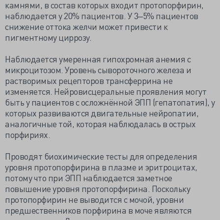
камнями, в состав которых входит протопорфирин,
наблюдается у 20% пациентов. У 3‒5% пациентов
снижение оттока желчи может привести к
пигментному циррозу.
Наблюдается умеренная гипохромная анемия с
микроцитозом. Уровень сывороточного железа и
растворимых рецепторов трансферрина не
изменяется. Нейровисцеральные проявления могут
быть у пациентов с осложнённой ЭПП (гепатопатия), у
которых развиваются двигательные нейропатии,
аналогичные той, которая наблюдалась в острых
порфириях.
Проводят биохимические тесты для определения
уровня протопорфирина в плазме и эритроцитах,
потому что при ЭПП наблюдается заметное
повышение уровня протопорфирина. Поскольку
протопорфирин не выводится с мочой, уровни
предшественников порфирина в моче являются