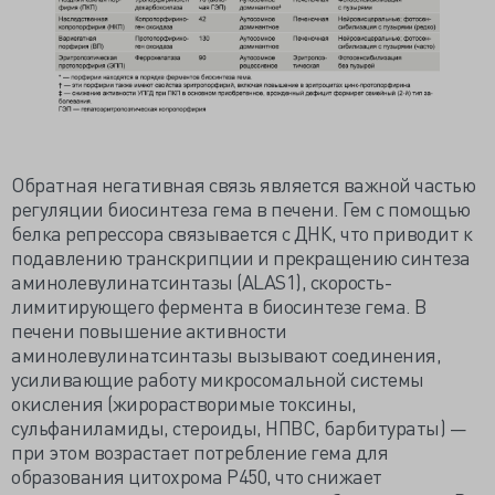
Обратная негативная связь является важной частью
регуляции биосинтеза гема в печени. Гем с помощью
белка репрессора связывается с ДНК, что приводит к
подавлению транскрипции и прекращению синтеза
аминолевулинатсинтазы (ALAS1), скорость-
лимитирующего фермента в биосинтезе гема. В
печени повышение активности
аминолевулинатсинтазы вызывают соединения,
усиливающие работу микросомальной системы
окисления (жирорастворимые токсины,
сульфаниламиды, стероиды, НПВС, барбитураты) —
при этом возрастает потребление гема для
образования цитохрома Р450, что снижает