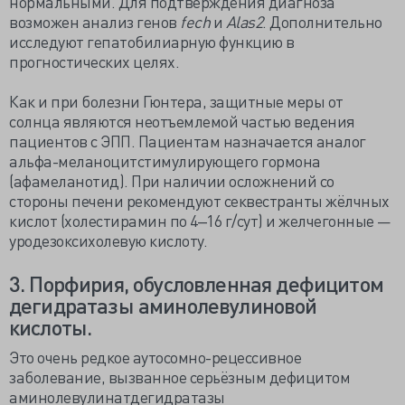
нормальными. Для подтверждения диагноза
возможен анализ генов
fech
и
Alas2
. Дополнительно
исследуют гепатобилиарную функцию в
прогностических целях.
Как и при болезни Гюнтера, защитные меры от
солнца являются неотъемлемой частью ведения
пациентов с ЭПП. Пациентам назначается аналог
альфа-меланоцитстимулирующего гормона
(афамеланотид). При наличии осложнений со
стороны печени рекомендуют секвестранты жёлчных
кислот (холестирамин по 4‒16 г/сут) и желчегонные —
уродезоксихолевую кислоту.
3. Порфирия, обусловленная дефицитом
дегидратазы аминолевулиновой
кислоты.
Это очень редкое аутосомно-рецессивное
заболевание, вызванное серьёзным дефицитом
аминолевулинатдегидратазы