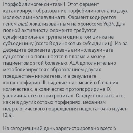
(порфобилиногенсинтазы). Этот фермент
катализирует образование порфобилиногена из двух
молекул аминолевулината. Фермент кодируется
геном
alad
, локализованным на хромосоме 9q34. Для
полной активности фермента требуется
сульфгидрильная группа и один атом цинка на
субъединицу (всего 8 одинаковых субъединиц). Из-за
дефицита фермента уровень аминолевулината
существенно повышается в плазме и моче у
пациентов с этой болезнью. ALA дополнительно
метаболизируется с образованием других
предшественников гема, и в результате
копропорфирин III выделяется с мочой в больших
количествах, а количество протопорфирина IX
увеличивается в эритроцитах. Следует сказать, что,
как и в других острых порфириях, механизм
неврологического повреждения недостаточно изучен
[3,4].
На сегодняшний день зарегистрировано всего 6