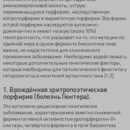
аминолевулиновой кислоты, острую
перемежающуюся порфирию, наследственную
копропорфирию и вариегатную порфирию. Все формы
острой порфирии наследуются аутосомно-
доминантно и имеют низкую (около 10%)
пенетрантность, что указывает на то, что мутация по
крайней мере в одном ферменте биосинтеза гема
важна, но недостаточна для клинического
проявления заболевания. Необходимо задействовать
некоторые дополнительные генетические факторы,
которые необходимы для патологического фенотипа у
гетерозиготных носителей мутантного гена [1,3].
1. Врождённая эритропоэтическая
порфирия (болезнь Гюнтера).
Это аутосомно-рецессивное генетическое
заболевание, характеризуемое заметно сниженной
ферментативной активностью уропорфироген-III-
синтазы, четвёртого фермента в пути биосинтеза