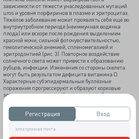
зависимости от тяжести унаследованных мутаций
uros и уровня порфиринов в плазме и эритроцитах.
Тяжёлое заболевание может проявлять себя ещё во
внутриутробном периоде (неиммунная водянка
плода) или вскоре после рождения выделением
красной мочи, сильной фоточувствительностью,
гемолитической анемией, спленомегалией и
эритродонтией (рис. 3). Повторное воздействие
солнечного света может привести к образованию
рубцов, инфекции. Изменения со стороны скелета
могут быть результатом дефицита витамина D.
Характерные субэпидермальные буллёзные
поражения прогрессируют и образуют корковые
эрозии, заживающие с образованием рубцов и
участков гипер- и гипопигментации. Также
распространённым является гипертрихоз и
Регистрация
Регистрация
Вход
Вход
алопеция. Потеря черт лица и пальцев встречаются
часто и являются результатом рецидивирующих
пузырей, инфекций и рубцевания [3,4].