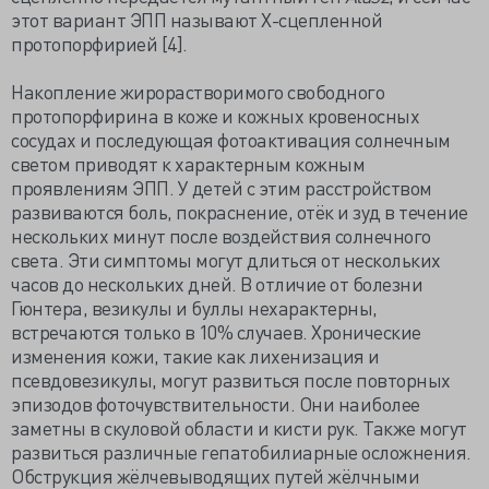
этот вариант ЭПП называют Х-сцепленной
протопорфирией [4].
Накопление жирорастворимого свободного
протопорфирина в коже и кожных кровеносных
сосудах и последующая фотоактивация солнечным
светом приводят к характерным кожным
проявлениям ЭПП. У детей с этим расстройством
развиваются боль, покраснение, отёк и зуд в течение
нескольких минут после воздействия солнечного
света. Эти симптомы могут длиться от нескольких
часов до нескольких дней. В отличие от болезни
Гюнтера, везикулы и буллы нехарактерны,
встречаются только в 10% случаев. Хронические
изменения кожи, такие как лихенизация и
псевдовезикулы, могут развиться после повторных
эпизодов фоточувствительности. Они наиболее
заметны в скуловой области и кисти рук. Также могут
развиться различные гепатобилиарные осложнения.
Обструкция жёлчевыводящих путей жёлчными