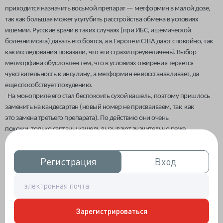
приходится назначить восьмой препарат — метформин в малой дозе,
так как большая может усугубить расстройства обмена в условиях
ишемии. Русские врачи в таких случаях (при ИБС, ишемической
болезни мозга) давать его боятся, а в Европе и США дают спокойно, так
как исследования показали, что эти страхи преувеличеньі. Выбор
метморфина обусловлен тем, что в условиях ожирения теряется
чувствительность к инсулину, а метформин ее восстанавливает, да
еще способствует похудению.
На моноприле его стал беспокоить сухой кашель, поэтому пришлось
заменить на кандесартан (новый номер не присваиваем, так как
это замена третьего препарата). По действию они очень
похожи, только сартаны кашель вызывают значительно реже.
А к этому времени появились проблемы с мочеиспусканием, и уролог
назначил еще три препарата так как на операцию ни уролог, ни больной
Регистрация
Регистрация
Вход
Вход
не согласны. Итак, девятый препарат омник,способствует отхождению
мочи, десятый — проскар для уменьшения объема предстательной
железы и одиннадцатый (сомнительный, но очень часто назначаемый)
— простамол для снижения воспалительных процессов в
предстательной железе.
Зарегистрироваться
Жизнь налаживается — теперь ночью он уже ходит в туалет только два-