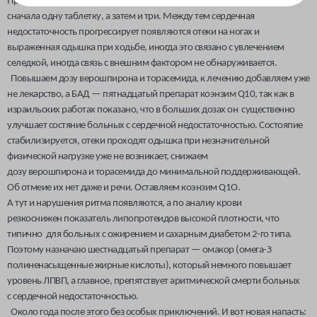
Пришлось
назначить четырнадцатый препарат — диабетон МВ 30 мг,
сначала одну таблетку, а затем и три. Между тем сердечная
недостаточность прогрессирует появляются отеки на ногах и
выраженная одышка при ходьбе, иногда это связано с увлечением
селедкой, иногда связь с внешним фактором не обнаруживается.
Повышаем дозу верошпирона и торасемида, к лечению добавляем уже
не лекарство, а БАД — пятнадцатый препарат коэнзим Q10, так как в
израильских работах показано, что в больших дозах он существенно
улучшает состяние больных с сердечной недостаточностью. Состояпие
стабилизируется, отеки проходят одышка при незначительной
физической нагрузке уже не возникает, снижаем
дозу верошпирона и торасемида до минимальной поддерживающей.
Об отмеие их нет даже и речи. Оставляем коэнзим Q1O.
А тут и нарушения ритма появляются, а по аналиу крови
резкоснижен показатель липопротеидов высокой плотности, что
типично для больных с ожирением и сахарным диабетом 2-го типа.
Поэтому назначаю шестнадцатый препарат — омакор (омега-З
полиненасыщенные жирные кислоты), который немного повышает
уровень ЛПВП, а главное, препятствует аритмической смерти больных
с сердечной недостаточностью.
Около года после этого без особых приключений. И вот новая напасть: