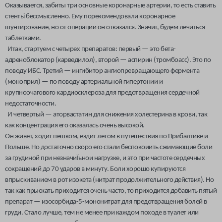
Оказывается, забиты три основные коронарные артерии, то есть ставить
стентьі бессмысленно. Ему порекомендовали коронарное
шунтирование, но от операции он отказался. Значит, будем лечиться
таблетками.
Итак, стартуем с четырех препаратов: первый — это бета-
адреноблокатор (карведилол), второй — аспирин (тромбоасс). Это по
поводу ИБС. Третий — ингибитор ангиопревращающего фермента
(моноприл) — по поводу артериальной гипертонии и
крупноочагового кардиосклероза для предотвращения сердечной
недостаточности.
И четвертый — аторвастатин для снижения холестерина в крови, так
как концентрация его оказалась очень высокой.
Он живет, ходит пешком, ездит летом в путешествия по Прибалтике и
Польше. Но достаточно скоро его стали беспокоиить сжимающие боли
за грудиной при незначиЇьнои нагрузке, и это при частоте сердечных
сокращений до 70 ударов в минуту. Боли хорошо купируются
впрыскиванием в рот изокета (нитрат продолжительного действия). Но
так как прыскать приходится очень часто, то приходится добавить пятый
препарат — изосорбида-5-мононитрат для предотвращения болей в
груди. Стало лучше, тем не менее при каждом походе в туалет или