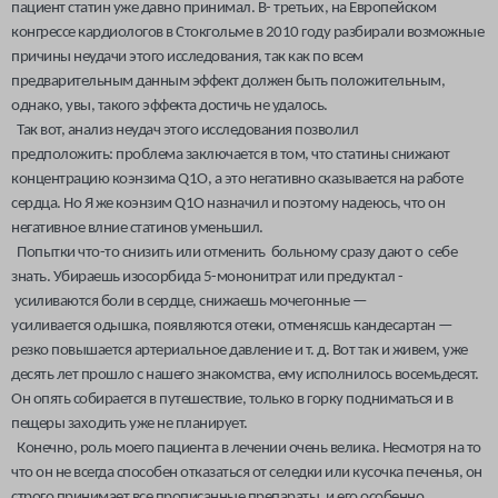
пациент статин уже давно принимал. В- третьих, на Европейском
конгрессе кардиологов в Стокгольме в 2010 году разбирали возможные
причины неудачи этого исследования, так как по всем
предварительным данным эффект должен быть положительным,
однако, увы, такого эффекта достичь не удалось.
Так вот, анализ неудач этого исследования позволил
предположить: проблема заключается в том, что статины снижают
концентрацию коэнзима Q1O, а это негативно сказывается на работе
сердца. Но Я же коэнзим Q1O назначил и поэтому надеюсь, что он
негативное влние статинов уменьшил.
Попытки что-то снизить или отменить больному сразу дают о себе
знать. Убираешь изосорбида 5-мононитрат или предуктал -
усиливаются боли в сердце, снижаешь мочегонные —
усиливается одышка, появляются отеки, отменясшь кандесартан —
резко повышается артериальное давление и т. д. Вот так и живем, уже
десять лет прошло с нашего знакомства, ему исполнилось восемьдесят.
Он опять собирается в путешествие, только в горку подниматься и в
пещеры заходить уже не планирует.
Конечно, роль моего пациента в лечении очень велика. Несмотря на то
что он не всегда способен отказаться от селедки или кусочка печенья, он
строго принимает все прописанные препараты, и его особенно