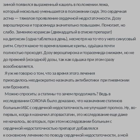
зимой появился выраженный кашель в положении лежа,
который несколько уменьшается в положении сидя. Это сердечная
астма — тяжелое проявление сердечной недостаточности. Дозу
верошпирона и торасемида значительно повышаем. Помогает, но
слабо. Заменяю кораксан (двенадцатый в списке препарат)
на дигоксин
(
одна таблетка в день), несмотря на то что у него синусовый
ритм.
Спустя какое-то время влажные хрипы, одьІшка почти
полностью проходят. Дозу верошпирона и торасемида снижаем, но не
до прежней (исходной) дозы, так как одьшка при этом сразу
возобновляется.
Я уж не говорю о том, что за время этого лечения
приходилось неоднократно назначать антибиотики при пневмонии
или бронхите.
Можно спросить: а статины-то зачем продолжать? Ведь в
исследовании CORONA было доказано, что назначение статинов
больным ИБС с сердечной недостаточность не улучшает прогноз. Ну, во-
первых, когда я назначил аторвастатин, это исследование еще даже
не началось, во вторых, при этом исследовании больным с
сердечной недостаточностью препарат добавлялся
к основному лечению по поводу сердечной недостаточности, а мой