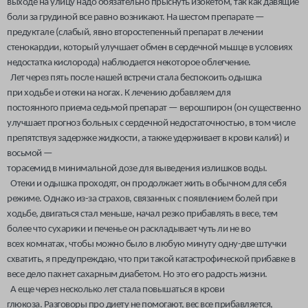
выходе на улицу надо обязательно прыснуть изокетом, так как давящие
боли за грудиной все равно возникают. На шестом препарате —
предуктале (слабый, явно второстепенный препарат в лечении
стенокардии, который улучшает обмен в сердечной мьшце в условиях
недостатка кислорода) наблюдается некоторое облегчение.
Лет через пять после нашей встречи стала беспокоить одышка
при ходьбе и отеки на ногах. К лечению добавляем для
постоянного приема седьмой препарат — верошпирон (он существенно
улучшает прогноз больных с сердечной недостаточностью, в том числе
препятствуя задержке жидкости, а также удерживает в крови калий) и
восьмой —
торасемид в минимальной дозе для выведения излишков воды.
Отеки и одышка проходят, он продолжает жить в обычном для себя
режиме. Однако из-за страхов, связанных с появлением болей при
ходьбе, двигаться стал меньше, начал резко прибавлять в весе, тем
более что сухарики и печенье он раскладывает чуть ли не во
всех комнатах, чтобы можно было в любую минуту одну-две штучки
схватить, я предупреждаю, что при такой катастрофической прибавке в
весе дело пахнет сахарным диабетом. Но это его радость жизни.
А еще через несколько лет стала повышаться в крови
глюкоза. Разговоры про диету не помогают, вес все прибавляется,