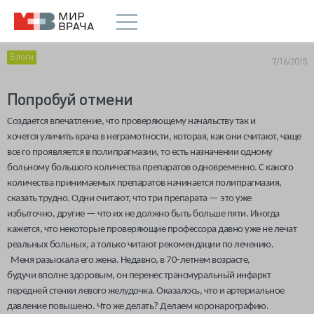
Блоги
7/16/2015
Попробуй отмени
Создается впечатление, что проверяющему начальству так и
хочется уличить врача в неграмотности, которая, как они считают, чаще
все го проявляется в полипрагмазии, то есть назначении одному
больному большого количества препаратов одновременно. С какого
количества принимаемых препаратов начинается полипрагмазия,
сказать трудно. Одни считают, что три препарата — это уже
избыточно, другие — что их не должно быть больше пяти. Иногда
кажется, что некоторые проверяющие профессора давно уже не лечат
реальных больных, а только читают рекомендации по лечению.
Меня разыскала его жена. Недавно, в 70-летнем возрасте,
будучи вполне здоровым, он перенес трансмуральньій инфаркт
передней стенки левого желудочка. Оказалось, что и артериальное
давление повышено. Что же делать? Делаем коронарографию.