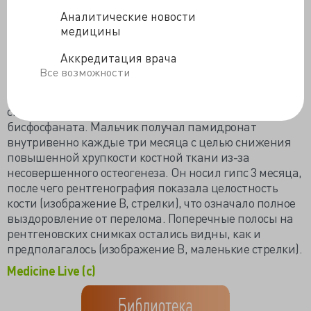
терапии бисфосфонатами у детей до закрытия
Аналитические новости
эпифизарных зон роста. Во время приема
медицины
бисфосфанатов кости стали более плотными и менее
прозрачными на рентгене, а вдоль метафиза
Аккредитация врача
растущих костей появились множественные
Все возможности
поперечные полосатые помутнения. Расстояние
между линиями зависит от возраста пациента,
скоростью роста костей и режимом дозирования
бисфосфаната. Мальчик получал памидронат
внутривенно каждые три месяца с целью снижения
повышенной хрупкости костной ткани из-за
несовершенного остеогенеза. Он носил гипс 3 месяца,
после чего рентгенография показала целостность
кости (изображение В, стрелки), что означало полное
выздоровление от перелома.
Поперечные полосы на
рентгеновских снимках остались видны, как и
предполагалось (изображение В, маленькие стрелки).
Medicine Live (c)