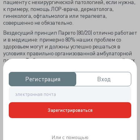
пациенту с нехирургической патологией, если нужна,
к примеру, помощь ЛОР-врача, дерматолога,
гинеколога, офтальмолога или терапевта,
совершенно не обязательно.
Вездесущий принцип Парето (80/20) отлично работает
и в медицине: примерно 80% наших проблем со
здоровьем могут и должны успешно решаться в
условиях правильно организованной амбулаторной
помощи. То бишь с помощью поликлиник и семейных
врачей. Ключевые слова здесь, конечно, «правильно
организованной».
Регистрация
Регистрация
Вход
Вход
Есть еще мнение, что из стационара в поликлинику
уйти проще, нежели обратно. Но на самом деле
уходят и в одну, и в другую сторону: одни измучены
круглосуточной работой и хотят спать дома. Другим
Зарегистрироваться
до смерти надоел первичный прием и клуб из вечно
жалующихся бабушек, надежно оккупирующий
коридоры поликлиник. И хорошо, если врач не сбежит
от многочисленных и бесконечных проблем
Или с помощью
здравзахоронения из отрасли вообще.