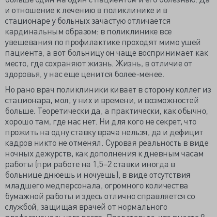
и отношение к лечению в поликлинике и в
стационаре у больных зачастую отличается
кардинальным образом: в поликлинике все
увещевания по профилактике проходят мимо ушей
пациента, а вот больницу он чаще воспринимает как
место, где сохраняют жизнь. Жизнь, в отличие от
здоровья, у нас еще ценится более-менее.
Но рано врач поликлиники кивает в сторону коллег из
стационара, мол, у них и времени, и возможностей
больше. Теоретически да, а практически, как обычно,
хорошо там, где нас нет. Ни для кого не секрет, что
прожить на одну ставку врача нельзя, да и дефицит
кадров никто не отменял. Суровая реальность в виде
ночных дежурств, как дополнения к дневным часам
работы (при работе на 1,5–2 ставки иногда в
больнице днюешь и ночуешь), в виде отсутствия
младшего медперсонала, огромного количества
бумажной работы и здесь отлично справляется со
службой, защищая врачей от нормального
профессионального роста. Представьте, что вместо 8