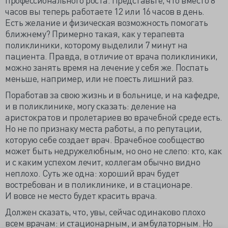
часов вы теперь работаете 12 или 16 часов в день.
Есть желание и физическая возможность помогать
ближнему? Примерно такая, как у терапевта
поликлиники, которому выделили 7 минут на
пациента. Правда, в отличие от врача поликлиники,
можно занять время на лечение у себя же. Поспать
меньше, например, или не поесть лишний раз.
Поработав за свою жизнь и в больнице, и на кафедре,
и в поликлинике, могу сказать: деление на
аристократов и пролетариев во врачебной среде есть.
Но не по признаку места работы, а по репутации,
которую себе создает врач. Врачебное сообщество
может быть недружелюбным, но оно не слепо: кто, как
и с каким успехом лечит, коллегам обычно видно
неплохо. Суть же одна: хороший врач будет
востребован и в поликлинике, и в стационаре.
И вовсе не место будет красить врача.
Должен сказать, что, увы, сейчас одинаково плохо
всем врачам: и стационарным, и амбулаторным. Но