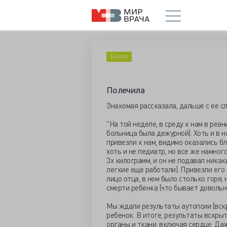
Блоги
Полечила
Знакомая рассказала, дальше с ее с
"На той неделе, в среду к нам в реа
больница была дежурной). Хоть и в 
привезли к нам, видимо оказались б
хоть и не педиатр, но все же намног
3х килограмм, и он не подавал никак
легкие еще работали). Привезли его 
лицо отца, в нем было столько горя, 
смерти ребенка (что бывает довольно
Мы ждали результаты аутопсии (вскр
ребенок. В итоге, результаты вскры
органы и ткани, включая сердце. Да