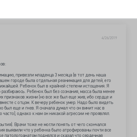
4/26/2019
лов:
нимацию, привезли младенца 3 месяца (в тот день наша
нашем городе была отдельная реанимация для детей, его
лижайшей. Ребенок был в крайней степени истощения. Я
о разбираюсь. Ребенок был без сознания, масса была менее
их признаков жизни (но все же был еще жив, ибо сердце и
вместе с отцом. К вечеру ребенок умер. Надо было видеть
но был еще и гнев. Я сначала думал что он винит нас в
 часто), однако к нам он никакой агрессии не проявлял.
ытия). Врачи тоже не могли понять от чего скончался
тия выявили что у ребенка было атрофированы почти все
же патологоанатом поднялся и сказал что сердечная