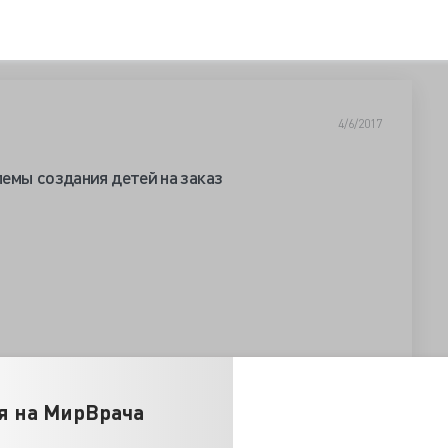
4/6/2017
емы создания детей на заказ
я на МирВрача