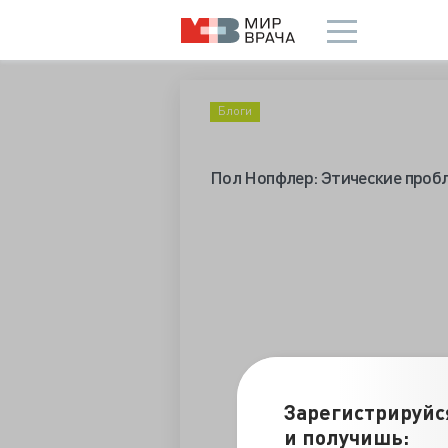
Блоги
Пол Нопфлер: Этические пробл
Зарегистрируйс
и получишь: