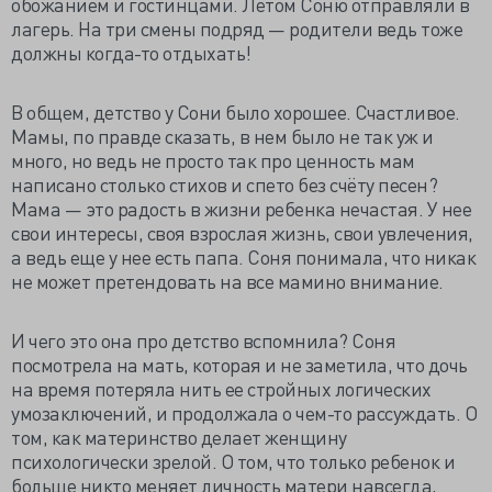
обожанием и гостинцами. Летом Соню отправляли в
лагерь. На три смены подряд — родители ведь тоже
должны когда-то отдыхать!
В общем, детство у Сони было хорошее. Счастливое.
Мамы, по правде сказать, в нем было не так уж и
много, но ведь не просто так про ценность мам
написано столько стихов и спето без счёту песен?
Мама — это радость в жизни ребенка нечастая. У нее
свои интересы, своя взрослая жизнь, свои увлечения,
а ведь еще у нее есть папа. Соня понимала, что никак
не может претендовать на все мамино внимание.
И чего это она про детство вспомнила? Соня
посмотрела на мать, которая и не заметила, что дочь
на время потеряла нить ее стройных логических
умозаключений, и продолжала о чем-то рассуждать. О
том, как материнство делает женщину
психологически зрелой. О том, что только ребенок и
больше никто меняет личность матери навсегда,