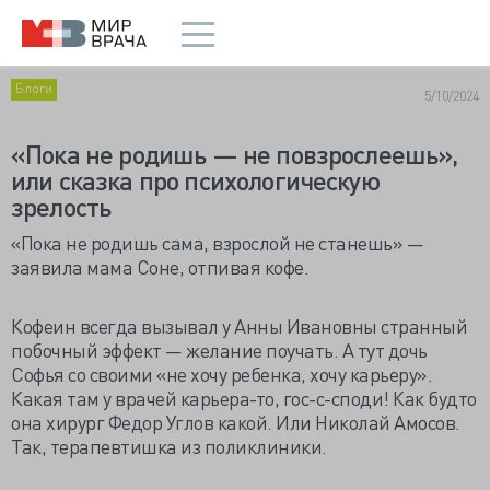
Блоги
5/10/2024
«Пока не родишь — не повзрослеешь»,
или сказка про психологическую
зрелость
«Пока не родишь сама, взрослой не станешь» —
заявила мама Соне, отпивая кофе.
Кофеин всегда вызывал у Анны Ивановны странный
побочный эффект — желание поучать. А тут дочь
Софья со своими «не хочу ребенка, хочу карьеру».
Какая там у врачей карьера-то, гос-с-споди! Как будто
она хирург Федор Углов какой. Или Николай Амосов.
Так, терапевтишка из поликлиники.