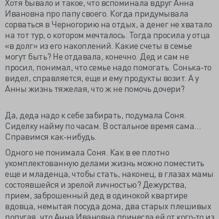
Хотя бывало и такое, что вспоминала вдруг Анна
Ивановна про папу своего. Когда придумывала
сорваться в Черногорию на отдых, а денег не хватало
на тот тур, о котором мечталось. Тогда просила у отца
«в долг» из его накоплений. Какие счеты в семье
могут быть? Не отдавала, конечно. Дед и сам не
просил, понимал, что семье надо помогать. Сонька-то
видел, справляется, еще и ему продукты возит. А у
Анны жизнь тяжелая, что ж не помочь дочери?
Да, деда надо к себе забирать, подумала Соня.
Сиделку найму по часам. В остальное время сама…
Справимся как-нибудь.
Одного не понимала Соня. Как в ее плотно
укомплектованную делами жизнь можно поместить
еще и младенца, чтобы стать, наконец, в глазах мамы
состоявшейся и зрелой личностью? Дежурства,
прием, заброшенный дед в одинокой квартире
вдовца, немытая посуда дома, два старых плешивых
попугая, что Анна Ивановна принесла ей от кого-то из