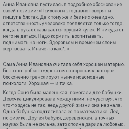
Анна Ивановна пустилась в подробное обоснование
своей позиции: «Психологи это давно говорят и
пишут в блогах. Да к тому же и без них очевидно:
ответственность у человека появляется только тогда,
когда в руках оказывается орущий кулек. И никуда от
него не деться. Надо кормить, воспитывать,
поднимать на ноги. Здоровьем и временем своим
жертвовать. Иначе-то как?..»
Сама Анна Ивановна считала себя хорошей матерью.
Без этого робкого «достаточно хорошая», которое
бесконечно транслируют нынче новомодные
психологи. Хорошая — и точка.
Когда Соня была маленькая, помогали две бабушки.
Девочка цикулировала между ними, не чувствуя, что
что-то здесь не так, ведь другой жизни она не знала.
Одна бабушка подтягивала ее по математике. Дед —
по физике. Другая бабуля, деревенская, в точных
науках была не сильна, зато сполна дарила любовью,