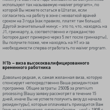
используют так называемую «waiver program», по
которой Вы можете остаться в Штатах, если
согласитесь на работу в зоне с нехваткой врачей
сроком на 3 года (как правило, платят там больше).
Другой значительный минус – это то, что, находясь на
J1, гринкарту, а, соответственно и гражданство
(которое дают примерно через 5 лет после гринкарты),
Вы получите позже, чем находясь на H1 из-за
необходимости сперва отработать по waiver program.
H1b – виза высококвалифицированного
временного работника
Довольно редкая, и, самая желанная виза, которую
спонсирует непосредственно Ваша резидентская
программа. Общие затраты: 2500$ за premium
processing (Вашу заявку рассмотрят в течение 15
дней, иначе Вы не успеете получить визу до начала
резидентуры), которые оплачивать приходится Вам
(только за заявителя, супругам/детям – нет) + 190$ с