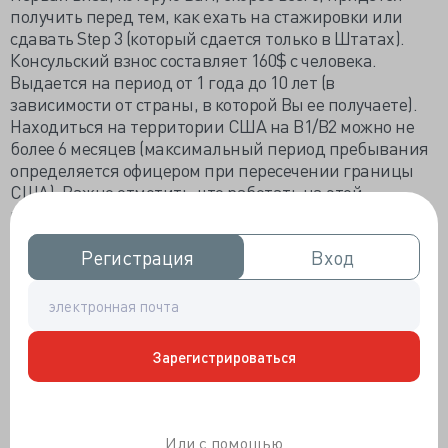
получить перед тем, как ехать на стажировки или
сдавать Step 3 (который сдается только в Штатах).
Консульский взнос составляет 160$ с человека.
Выдается на период от 1 года до 10 лет (в
зависимости от страны, в которой Вы ее получаете).
Находиться на территории США на B1/B2 можно не
более 6 месяцев (максимальный период пребывания
определяется офицером при пересечении границы
США). Важно отметить, что работать на этой
категории визы нельзя, поэтому, при поступлении на
резидентуру, необходимо будет менять визу на J1 или
Регистрация
Регистрация
Вход
Вход
H1B.
J1 – виза участников программ обмена
Зарегистрироваться
Самая частая неиммиграционная виза, которую
получают резиденты. Виза спонсируется ECFMG.
Общие затраты (включая консульский взнос) около
600-800$. Обязательным требованием для получения
Или с помощью