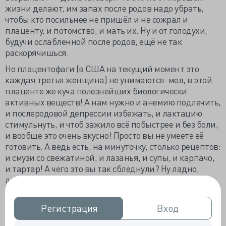
жизни делают, им запах после родов надо убрать,
чтобы кто посильнее не пришёл и не сожрал и
плаценту, и потомство, и мать их. Ну и от голодухи,
будучи ослабленной после родов, ещё не так
раскорячишься.
Но плацентофаги (в США на текущий момент это
каждая третья женщина) не унимаются: мол, в этой
плаценте же куча полезнейших биологически
активных веществ! А нам нужно и анемию подлечить,
и послеродовой депрессии избежать, и лактацию
стимульнуть, и чтоб зажило всё побыстрее и без боли,
и вообще это очень вкусно! Просто вы не умеете её
готовить. А ведь есть, на минуточку, столько рецептов:
и смузи со свежатиной, и лазанья, и супы, и карпачо,
и тартар! А чего это вы так сбледнули? Ну ладно,
ладно, можно и сушёную поесть, и паром
обработанную — в виде капсул.
Плюсы и минусы плацентофагии даже рисуют в виде
Регистрация
Регистрация
Вход
Вход
вот таких табличек: