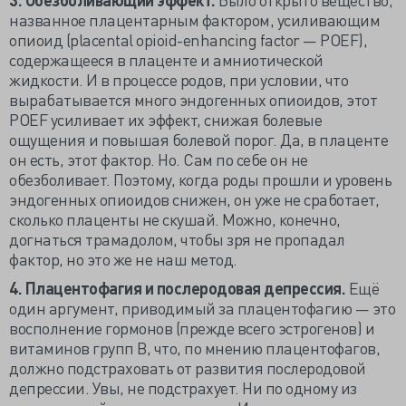
названное плацентарным фактором, усиливающим
опиоид (placental opioid-enhancing factor — POEF),
содержащееся в плаценте и амниотической
жидкости. И в процессе родов, при условии, что
вырабатывается много эндогенных опиоидов, этот
POEF усиливает их эффект, снижая болевые
ощущения и повышая болевой порог. Да, в плаценте
он есть, этот фактор. Но. Сам по себе он не
обезболивает. Поэтому, когда роды прошли и уровень
эндогенных опиоидов снижен, он уже не сработает,
сколько плаценты не скушай. Можно, конечно,
догнаться трамадолом, чтобы зря не пропадал
фактор, но это же не наш метод.
4. Плацентофагия и послеродовая депрессия.
Ещё
один аргумент, приводимый за плацентофагию — это
восполнение гормонов (прежде всего эстрогенов) и
витаминов групп В, что, по мнению плацентофагов,
должно подстраховать от развития послеродовой
депрессии. Увы, не подстрахует. Ни по одному из