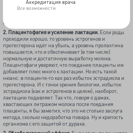
Аккредитация врача
исследование среди плацентофагов и тех, кто не смог.
Все возможности
И не выявили существенной разницы в росте
ферритина, трансферрина и гемоглобина в
послеродовом периоде (до 27 дней).
2. Плацентофагия и усиление лактации.
Если роды
проходили хорошо, то уровень эстрогенов и
прогестерона идёт на убыль, а уровень пролактина
повышается, что и обеспечивает (в том числе)
нормальную и достаточную выработку молока.
Плацентофаги уверяют, что поедание плаценты им
добавляет плюс много к лактации. Но есть такой
нюанс: в плаценте-то как раз избыток эстрадиола и
прогестерона. И с точки зрения биологии, избыток
эстрадиола (как и эстрогенов в целом), наоборот,
лактацию подавляет. Так что, говоря о дамах,
хвастающих литражом молока после поедания
плаценты, я бы заметил, что это не столько заслуга
метода, сколько недоработка повара. Ну и крепость
организма с его защитой от дурака.
3. Обезболивающий эффект.
Было открыто вещество,