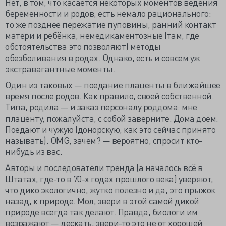
Нет, в том, что касается некоторых моментов ведения
беременности и родов, есть немало рационального:
то же позднее пережатие пуповины, ранний контакт
матери и ребёнка, немедикаментозные (там, где
обстоятельства это позволяют) методы
обезболивания в родах. Однако, есть и совсем уж
экстравагантные моменты.
Один из таковых — поедание плаценты в ближайшее
время после родов. Как правило, своей собственной.
Типа, родила — и заказ персоналу роддома: мне
плаценту, пожалуйста, с собой заверните. Дома доем.
Поедают и чужую (донорскую, как это сейчас принято
называть). OMG, зачем? — вероятно, спросит кто-
нибудь из вас.
Авторы и последователи тренда (а началось всё в
Штатах, где-то в 70-х годах прошлого века) уверяют,
что дико экологично, жутко полезно и да, это прыжок
назад, к природе. Мол, звери в этой самой дикой
природе всегда так делают. Правда, биологи им
возражают — дескать, звери-то это не от хорошей